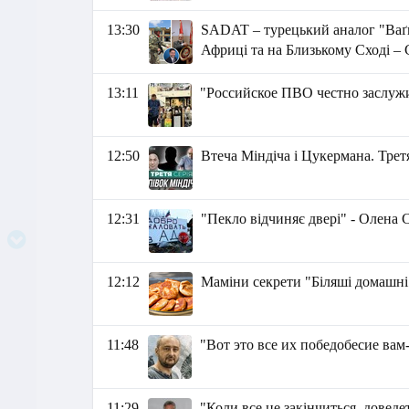
13:30
SADAT – турецький аналог "Ваґн
Африці та на Близькому Сході – 
13:11
"Российское ПВО честно заслужи
12:50
Втеча Міндіча і Цукермана. Третя
12:31
"Пекло відчиняє двері" - Олена 
12:12
Маміни секрети "Біляші домашні 
11:48
"Вот это все их победобесие вам
11:29
"Коли все це закінчиться, доведе