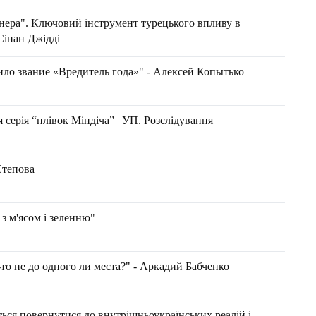
ера". Ключовий інструмент турецького впливу в
Сінан Джідді
ло звание «Вредитель года»" - Алексей Копытько
 серія “плівок Міндіча” | УП. Розслідування
Степова
з м'ясом і зеленню"
-то не до одного ли места?" - Аркадий Бабченко
ться повернутися до внутрішньоукраїнських реалій і