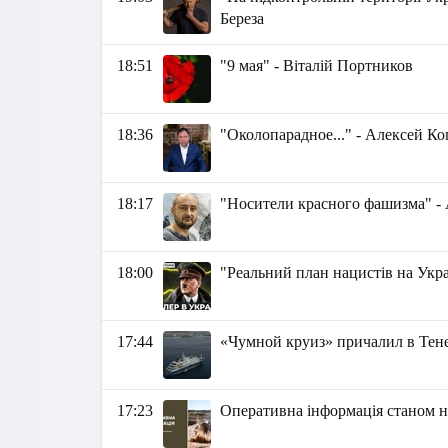
Береза
18:51
"9 мая" - Віталій Портников
18:36
"Околопарадное..." - Алексей К
18:17
"Носители красного фашизма" -
18:00
"Реальний план нацистів на Украї
17:44
«Чумной круиз» причалил в Тен
17:23
Оперативна інформація станом на