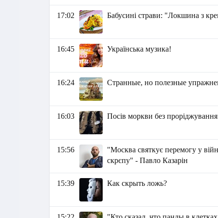
17:02
Бабусині страви: "Локшина з кр
16:45
Українська музика!
16:24
Странные, но полезные упражне
16:03
Посів моркви без проріджування
15:56
"Москва святкує перемогу у війн
скрєпу" - Павло Казарін
15:39
Как скрыть ложь?
15:22
"Кто сказал, что панды в клетк