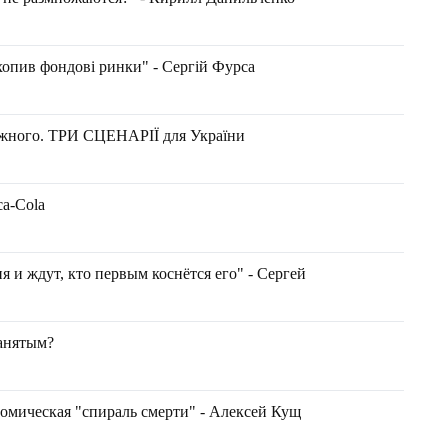
хопив фондові ринки" - Сергій Фурса
ужного. ТРИ СЦЕНАРІЇ для України
a-Cola
и ждут, кто первым коснётся его" - Сергей
занятым?
омическая "спираль смерти" - Алексей Кущ