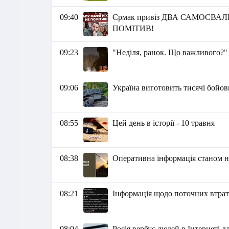
09:40
Єрмак привіз ДВА САМОСВАЛИ
ПОМІТИВ!
09:23
"Неділя, ранок. Що важливого?"
09:06
Україна виготовить тисячі бойови
08:55
Цей день в історії - 10 травня
08:38
Оперативна інформація станом на
08:21
Інформація щодо поточних втрат 
08:04
Росія вербує людей в Інтернеті д