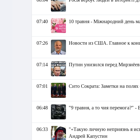
07:40
10 травня - Міжнародний день м
07:26
Новости из США. Главное к концу
07:14
Путин унизился перед Мирзиёев
07:01
Сито Сократа: Заметки на полях 
06:48
"9 травня, а то чия перемога?" 
06:33
"«Такую личную неприязнь я исп
Андрей Капустин