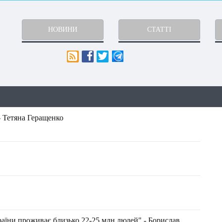
НОВИНИ
СТАТТІ
- Тетяна Геращенко
раїни проживає близько 22-25 млн людей" - Борислав