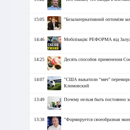
15:05
"Безальтернативний оптимізм за
14:46
Мобілізація: РЕФОРМА від Зал
14:25
Десять способов применения Coc
14:07
"США выкатили “мяч” перемирия 
Климовский
13:49
Почему нельзя быть постоянно 
13:38
"Формируется своеобразная экон