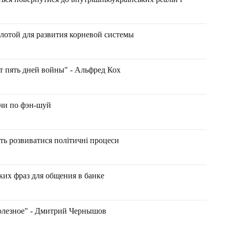
лотой для развития корневой системы
т пять дней войны" - Альфред Кох
ачи по фэн-шуй
уть розвиватися політичні процеси
их фраз для общения в банке
полезное" - Дмитрий Чернышов