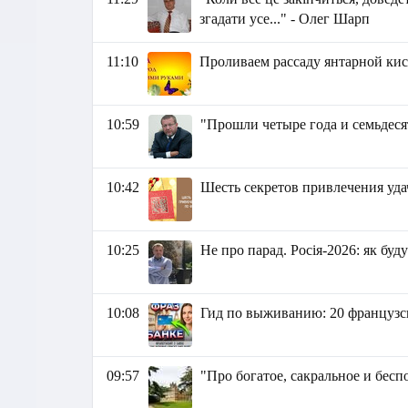
згадати усе..." - Олег Шарп
11:10
Проливаем рассаду янтарной кис
10:59
"Прошли четыре года и семьдеся
10:42
Шесть секретов привлечения уд
10:25
Не про парад. Росія-2026: як буд
10:08
Гид по выживанию: 20 французск
09:57
"Про богатое, сакральное и бес