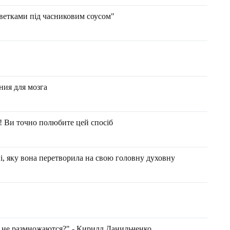
еветками під часниковим соусом"
ния для мозга
! Ви точно полюбите цей спосіб
і, яку вона перетворила на свою головну духовну
ах не размножаются?" - Кирилл Данильченко