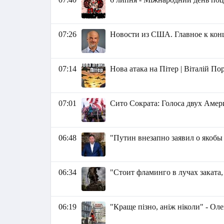
07:26
Новости из США. Главное к концу
07:14
Нова атака на Пітер | Віталій П
07:01
Сито Сократа: Голоса двух Амер
06:48
"Путин внезапно заявил о якобы
06:34
"Стоит фламинго в лучах заката
06:19
"Краще пізно, аніж ніколи" - Ол