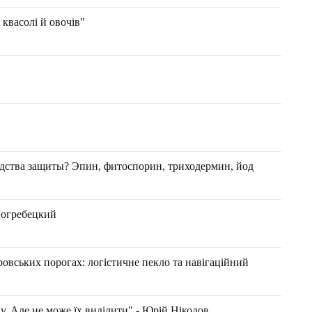
 квасолі й овочів"
дства защиты? Эпин, фитоспорин, триходермин, йод
огребецкий
овських порогах: логістичне пекло та навігаційний
у. Але не може їх виділити" - Юрій Ніколов