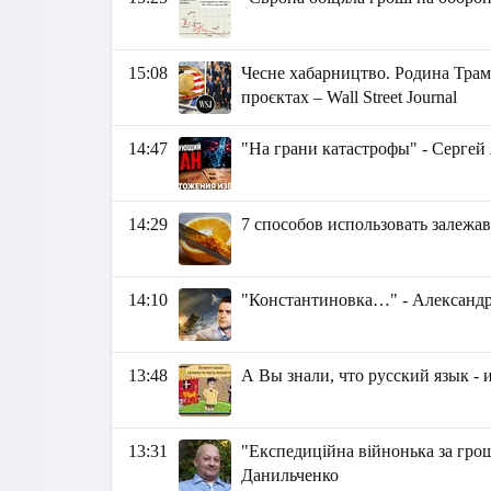
15:08
Чесне хабарництво. Родина Трам
проєктах – Wall Street Journal
14:47
"На грани катастрофы" - Сергей
14:29
7 способов использовать залеж
14:10
"Константиновка…" - Александр
13:48
А Вы знали, что русский язык -
13:31
"Експедиційна війнонька за гро
Данильченко