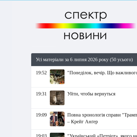
Усі матеріали за 6 липня 2026 року (50 усього)
19:52
"Понеділок, вечір. Що важливого
19:31
Уйти, чтобы вернуться
19:09
Повна хронологія справи "Трамп
– Крейг Анґер
19:03
"Український «Петріот», якого н