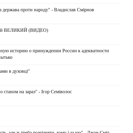
а держава проти народу" - Владислав Смірнов
 Юрий ВЕЛИКИЙ (ВИДЕО)
ную историю о принуждении России к адекватности
пытько
ами в духовці"
о станом на зараз" - Ігор Семіволос
ть, але ж треба розрізняти, кому і за що" - Джон Сміт