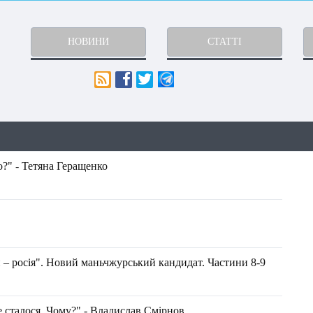
НОВИНИ
СТАТТІ
?" - Тетяна Геращенко
 – росія". Новий маньчжурський кандидат. Частини 8-9
е сталося. Чому?" - Владислав Смірнов