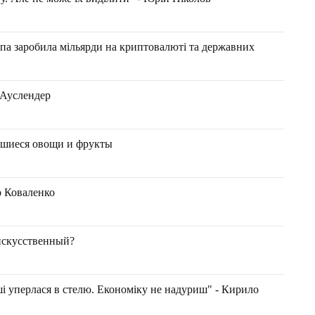
па заробила мільярди на криптовалюті та державних
 Ауслендер
авшиеся овощи и фрукты
 Коваленко
 искусственный?
ші уперлася в стелю. Економіку не надуриш" - Кирило