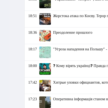
18:51
Жорстока атака по Києву. Терор 
18:36
Преодоление прошлого
18:17
"Угроза нападения на Польшу" -
18:00
❓ Кому вірять українці❓ Правда 
17:42
Хитрые уловки официантов, кото
17:23
Оперативна інформація станом на