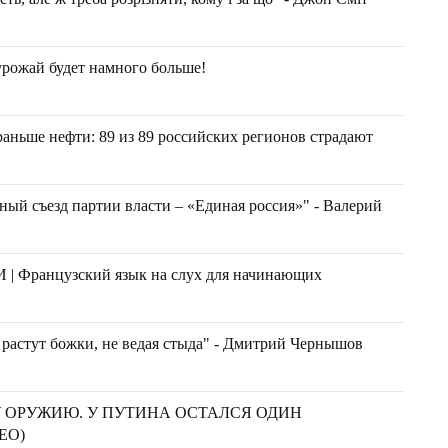
урожай будет намного больше!
раньше нефти: 89 из 89 российских регионов страдают
ный съезд партии власти – «Единая россия»" - Валерий
ранцузский язык на слух для начинающих
а растут божки, не ведая стыда" - Дмитрий Чернышов
У ОРУЖИЮ. У ПУТИНА ОСТАЛСЯ ОДИН
ЕО)