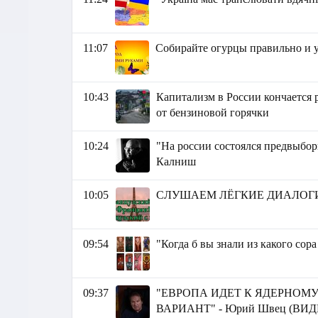
11:07
Собирайте огурцы правильно и 
10:43
Капитализм в России кончается 
от бензиновой горячки
10:24
"На россии состоялся предвыбор
Калниш
10:05
СЛУШАЕМ ЛЁГКИЕ ДИАЛОГИ | Ф
09:54
"Когда б вы знали из какого сор
09:37
"ЕВРОПА ИДЕТ К ЯДЕРНОМ
ВАРИАНТ" - Юрий Швец (ВИД