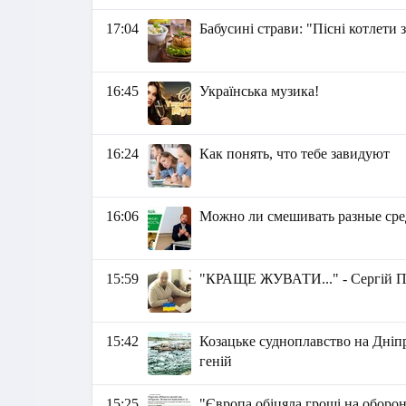
17:04
Бабусині страви: "Пісні котлети з
16:45
Українська музика!
16:24
Как понять, что тебе завидуют
16:06
Можно ли смешивать разные сре
15:59
"КРАЩЕ ЖУВАТИ..." - Сергій П
15:42
Козацьке судноплавство на Дніпр
геній
15:25
"Європа обіцяла гроші на оборон