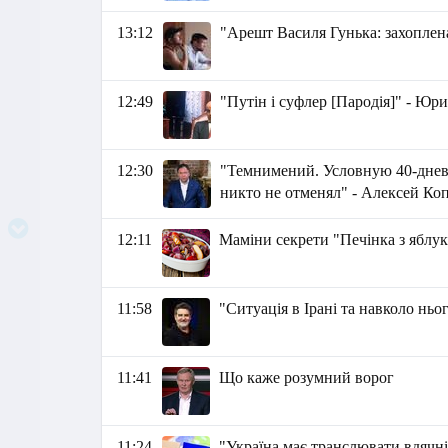
13:12
"Арешт Василя Гунька: захоплен
12:49
"Путін і суфлер [Пародія]" -
12:30
"Темнимений. Условную 40-днев
никто не отменял" - Алексей Ко
12:11
Маміни секрети "Печінка з яблук
11:58
"Ситуація в Ірані та навколо ньог
11:41
Що каже розумний ворог
11:24
"Україна має транслювати вдячніс