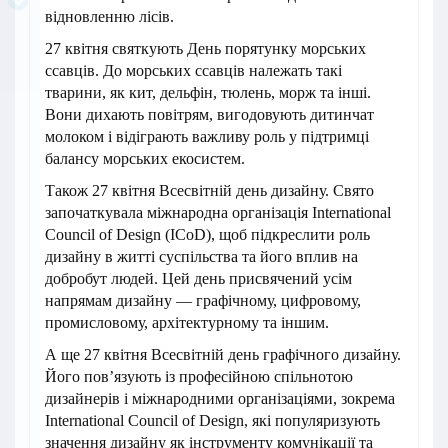
відновленню лісів.
27 квітня святкують День порятунку морських
ссавців. До морських ссавців належать такі
тварини, як кит, дельфін, тюлень, морж та інші.
Вони дихають повітрям, вигодовують дитинчат
молоком і відіграють важливу роль у підтримці
балансу морських екосистем.
Також 27 квітня Всесвітній день дизайну. Свято
започаткувала міжнародна організація International
Council of Design (ICoD), щоб підкреслити роль
дизайну в житті суспільства та його вплив на
добробут людей. Цей день присвячений усім
напрямам дизайну — графічному, цифровому,
промисловому, архітектурному та іншим.
А ще 27 квітня Всесвітній день графічного дизайну.
Його пов’язують із професійною спільнотою
дизайнерів і міжнародними організаціями, зокрема
International Council of Design, які популяризують
значення дизайну як інструменту комунікації та