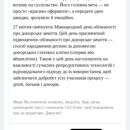
впливу на суспільство. Його головна мета — не
просто «красиво оформити», а передати ідею
швидко, зрозуміло й емоційно.
27 квітня святкують Міжнародний день обізнаності
про донорське зачаття. Цей день присвячений
підвищенню обізнаності про донорське зачаття —
спосіб народження дитини за допомогою
донорських статевих клітин (сперми або
яйцеклітин). Також у цей день наголошують на
важливості сучасних репродуктивних технологій і
відповідального підходу до їх використання, щоб
забезпечити добробут усіх учасників процесу —
дітей, батьків і донорів.
Якщо Ви помітили помилку, виділіть, будь ласка,
необхідний текст і натисніть Ctrl+Enter, щоб повідомити
про це редактора. Дякуємо!