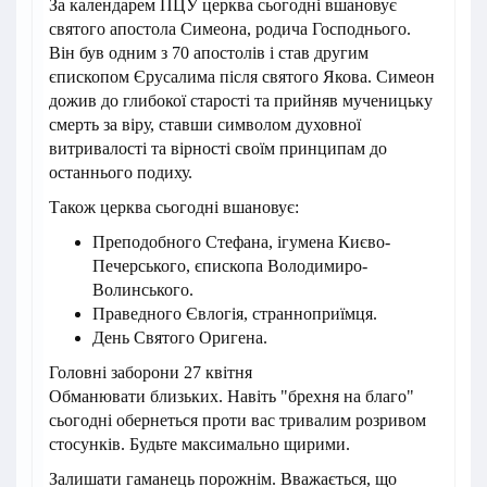
За календарем ПЦУ церква сьогодні вшановує
святого апостола Симеона, родича Господнього.
Він був одним з 70 апостолів і став другим
єпископом Єрусалима після святого Якова. Симеон
дожив до глибокої старості та прийняв мученицьку
смерть за віру, ставши символом духовної
витривалості та вірності своїм принципам до
останнього подиху.
Також церква сьогодні вшановує:
Преподобного Стефана, ігумена Києво-
Печерського, єпископа Володимиро-
Волинського.
Праведного Євлогія, странноприїмця.
День Святого Оригена.
Головні заборони 27 квітня
Обманювати близьких. Навіть "брехня на благо"
сьогодні обернеться проти вас тривалим розривом
стосунків. Будьте максимально щирими.
Залишати гаманець порожнім. Вважається, що