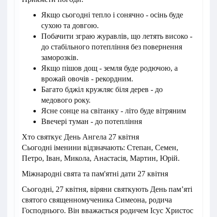
Якщо сьогодні тепло і сонячно - осінь буде
сухою та довгою.
Побачити зграю журавлів, що летять високо -
до стабільного потепління без повернення
заморозків.
Якщо пішов дощ - земля буде родючою, а
врожай овочів - рекордним.
Багато бджіл кружляє біля дерев - до
медового року.
Ясне сонце на світанку - літо буде вітряним
Ввечері туман - до потепління
Хто святкує День Ангела 27 квітня
Сьогодні іменини відзначають: Степан, Семен,
Петро, Іван, Микола, Анастасія, Мартин, Юрій.
Міжнародні свята та пам'ятні дати 27 квітня
Сьогодні, 27 квітня, віряни святкують День пам’яті
святого священномученика Симеона, родича
Господнього. Він вважається родичем Ісус Христос