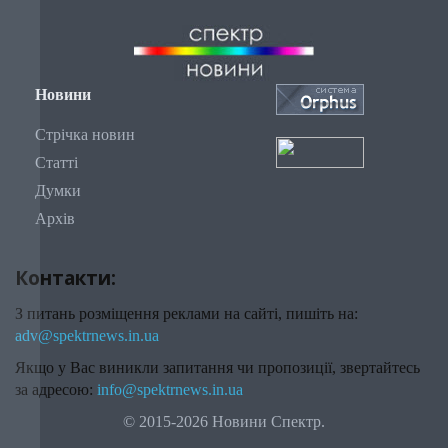
Новини
Стрічка новин
Статті
Думки
Архів
Контакти:
З питань розміщення реклами на сайті, пишіть на:
adv@spektrnews.in.ua
Якщо у Вас виникли запитання чи пропозиції, звертайтесь
за адресою:
info@spektrnews.in.ua
© 2015-2026 Новини Спектр.