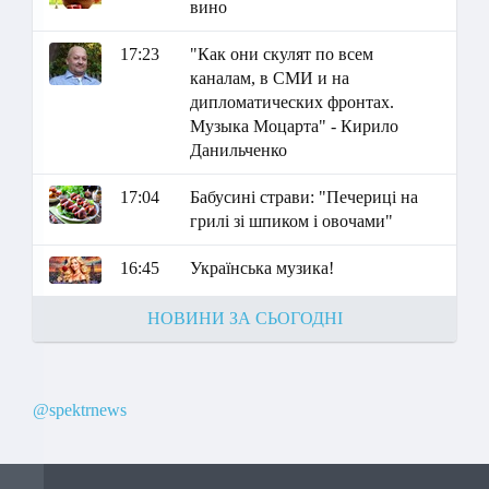
вино
17:23
"Как они скулят по всем
каналам, в СМИ и на
дипломатических фронтах.
Музыка Моцарта" - Кирило
Данильченко
17:04
Бабусині страви: "Печериці на
грилі зі шпиком і овочами"
16:45
Українська музика!
НОВИНИ ЗА СЬОГОДНІ
@spektrnews