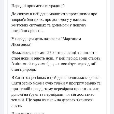
Народні прикмети та традиції
До святих в цей день моляться з проханнями про
здоров'я близьких, про допомогу у важких
життєвих ситуаціях та допомоги у пошуку
потрібних рішень.
У народі цей день називали "Мартином
Лісогоном".
Вважалося, що саме 27 квітня лисиці залишають
старі нори й риють нові. У цей період вони стають
"сліпими й глухими", що символізує перехідний
стан природи.
В багатьох регіонах в цей день починалась оранка.
Сіяти зерно можна було тільки у прогріту землю та
при теплій погоді, тому перевіряли просто - клали
долоні на ґрунт та перевіряли, чи він достатньо
теплий. Ще одна ознака - на деревах з'явилося
листя.
Прикмети погоди: