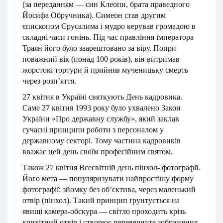
(за переданням — син Клеопи, брата праведного
Йосифа Обручника). Симеон став другим
єпископом Єрусалима і мудро керував громадою в
складні часи гонінь. Під час правління імператора
Траян його було заарештовано за віру. Попри
поважний вік (понад 100 років), він витримав
жорстокі тортури й прийняв мученицьку смерть
через розп’яття.
27 квітня в Україні святкують День кадровика.
Саме 27 квітня 1993 року було ухвалено Закон
України «Про державну службу», який заклав
сучасні принципи роботи з персоналом у
державному секторі. Тому частина кадровиків
вважає цей день своїм професійним святом.
Також 27 квітня Всесвітній день пінхол- фотографії.
Його мета — популяризувати найпростішу форму
фотографії: зйомку без об’єктива, через маленький
отвір (пінхол). Такий принцип ґрунтується на
явищі камера-обскура — світло проходить крізь
крихітний отвір і створює перевернуте зображення