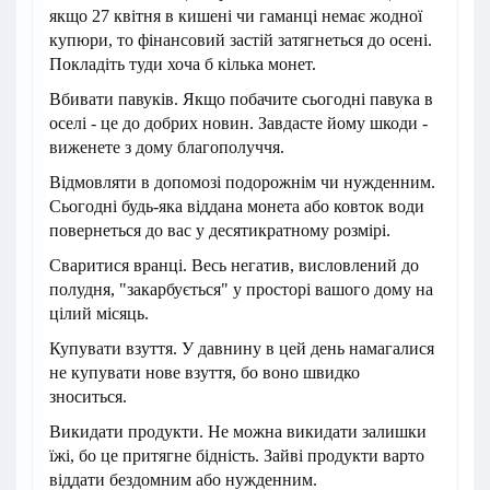
якщо 27 квітня в кишені чи гаманці немає жодної
купюри, то фінансовий застій затягнеться до осені.
Покладіть туди хоча б кілька монет.
Вбивати павуків. Якщо побачите сьогодні павука в
оселі - це до добрих новин. Завдасте йому шкоди -
виженете з дому благополуччя.
Відмовляти в допомозі подорожнім чи нужденним.
Сьогодні будь-яка віддана монета або ковток води
повернеться до вас у десятикратному розмірі.
Сваритися вранці. Весь негатив, висловлений до
полудня, "закарбується" у просторі вашого дому на
цілий місяць.
Купувати взуття. У давнину в цей день намагалися
не купувати нове взуття, бо воно швидко
зноситься.
Викидати продукти. Не можна викидати залишки
їжі, бо це притягне бідність. Зайві продукти варто
віддати бездомним або нужденним.