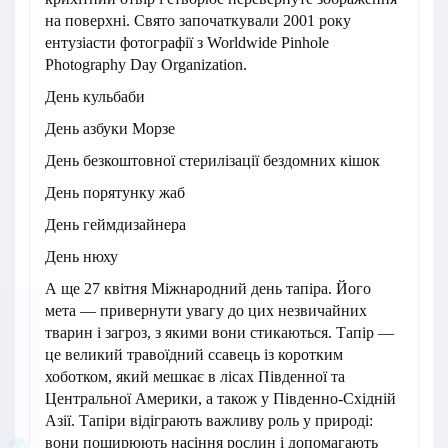
на поверхні. Свято започаткували 2001 року
ентузіасти фотографії з Worldwide Pinhole
Photography Day Organization.
День кульбаби
День азбуки Морзе
День безкоштовної стерилізації бездомних кішок
День порятунку жаб
День геймдизайнера
День нюху
А ще 27 квітня Міжнародний день тапіра. Його
мета — привернути увагу до цих незвичайних
тварин і загроз, з якими вони стикаються. Тапір —
це великий травоїдний ссавець із коротким
хоботком, який мешкає в лісах Південної та
Центральної Америки, а також у Південно-Східній
Азії. Тапіри відіграють важливу роль у природі:
вони поширюють насіння рослин і допомагають