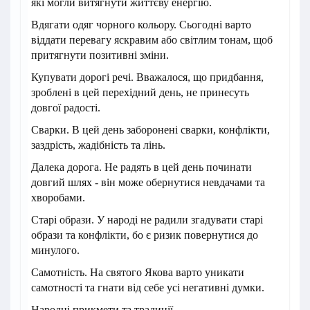
які могли витягнути життєву енергію.
Вдягати одяг чорного кольору. Сьогодні варто
віддати перевагу яскравим або світлим тонам, щоб
притягнути позитивні зміни.
Купувати дорогі речі. Вважалося, що придбання,
зроблені в цей перехідний день, не принесуть
довгої радості.
Сварки. В цей день заборонені сварки, конфлікти,
заздрість, жадібність та лінь.
Далека дорога. Не радять в цей день починати
довгий шлях - він може обернутися невдачами та
хворобами.
Старі образи. У народі не радили згадувати старі
образи та конфлікти, бо є ризик повернутися до
минулого.
Самотність. На святого Якова варто уникати
самотності та гнати від себе усі негативні думки.
Народні прикмети та традиції