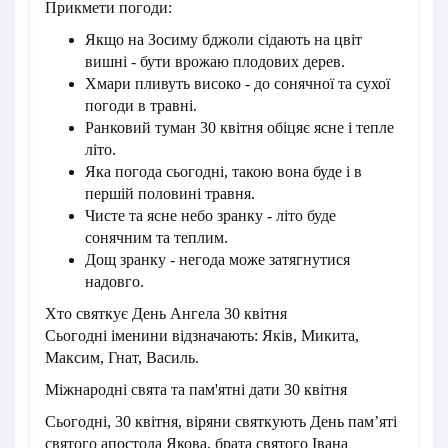
Прикмети погоди:
Якщо на Зосиму бджоли сідають на цвіт
вишні - бути врожаю плодових дерев.
Хмари пливуть високо - до сонячної та сухої
погоди в травні.
Ранковий туман 30 квітня обіцяє ясне і тепле
літо.
Яка погода сьогодні, такою вона буде і в
першій половині травня.
Чисте та ясне небо зранку - літо буде
сонячним та теплим.
Дощ зранку - негода може затягнутися
надовго.
Хто святкує День Ангела 30 квітня
Сьогодні іменини відзначають: Яків, Микита,
Максим, Гнат, Василь.
Міжнародні свята та пам'ятні дати 30 квітня
Сьогодні, 30 квітня, віряни святкують День пам’яті
святого апостола Якова, брата святого Івана