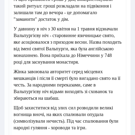
такий ритуал: гроші розкладали на підвіконня і
залишали там до вечора - це допомагало
"заманити" достаток у дім.
У давнину в ніч з 30 квітня на 1 травня відзначали
Вальпургієву ніч - старовинне язичницьке свято,
яке асоціювалося з приходом весни. Назва походить
від імені святої Вальпурги, яка була англійською
монахинею. Вона приїхала до Німеччини у 748
році для заснування монастиря.
Жінка завоювала авторитет серед місцевих
мешканців і після її смерті було вигадано свято на її
честь. За народними переказами, саме в
Вальпургієву ніч відьми виходять зі схованок та
збираються на шабаш.
Щоб захиститися від злих сил розводили великі
вогнища вночі, на яких спалювали опудала
(символізували нечисть). Під час спалювання були
народні гуляння - хороводи та ігри.