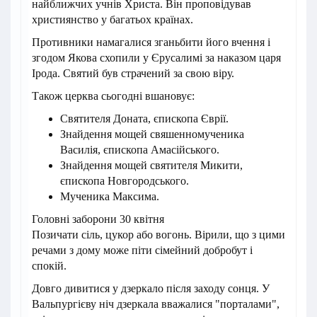
найближчих учнів Христа. Він проповідував
християнство у багатьох країнах.
Противники намагалися зганьбити його вчення і
згодом Якова схопили у Єрусалимі за наказом царя
Ірода. Святий був страчений за свою віру.
Також церква сьогодні вшановує:
Святителя Доната, єпископа Єврії.
Знайдення мощей свяшенномученика
Василія, єпископа Амасійського.
Знайдення мощей святителя Микити,
єпископа Новгородського.
Мученика Максима.
Головні заборони 30 квітня
Позичати сіль, цукор або вогонь. Вірили, що з цими
речами з дому може піти сімейний добробут і
спокій.
Довго дивитися у дзеркало після заходу сонця. У
Вальпургієву ніч дзеркала вважалися "порталами",