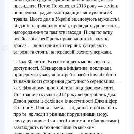
президента Петро Порошенко 2018 року — замість
попередньої радянської традиції святкування 28
травня. Цього дня в Україні вшановують мужність і
відданість прикордонників, проводять урочистості,
нагородження та пам’ятні заходи. Після початку
російської агресії роль прикордонників значно
зросла — вони одними з перших зустрічають
загрози та стоять на передовій захисту держави.
Також 30 квітня Всесвітній день мобільності та
доступності. Міжнародна ініціатива, покликана
привернути увагу до потреб людей з інвалідністю
та важливості створення доступного середовища —
як у фізичному просторі, так і в цифровому світі.
Його започаткували 2012 року веброзробник Джо
Девон разом із фахівцем із доступності Дженніфер
Саттоном. Головна мета — підвищити обізнаність
про те, як люди з різними порушеннями (зору,
слуху, рухливості чи когнітивними особливостями)
взаємодіють із технологіями та міським
середовищем. У центрі уваги — принципи