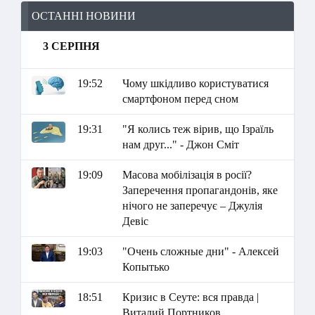
ОСТАННІ НОВИНИ
3 СЕРПНЯ
19:52
Чому шкідливо користуватися
смартфоном перед сном
19:31
"Я колись теж вірив, що Ізраїль
нам друг..." - Джон Сміт
19:09
Масова мобілізація в росії?
Заперечення пропагандонів, яке
нічого не заперечує – Джулія
Девіс
19:03
"Очень сложные дни" - Алексей
Копытько
18:51
Кризис в Сеуте: вся правда |
Виталий Портников