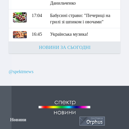
Данильченко
17:04
Бабусині страви: "Печериці на
грилі зі шпиком і овочами"
16:45
Українська музика!
НОВИНИ ЗА СЬОГОДНІ
@spektrnews
Новини