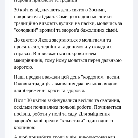
30 квітня відзначають день святого Зосими,
покровителя бджіл. Саме цього дня пасічники
традиційно вивозять вулики на пасіки, молячись за
"солодкий" врожай та здоров'я бджолиних сімей.
До святого Якова звертаються з молитвами та
просять сил, терпіння та допомоги у складних
справах. Він вважається покровителем
мандрівників, тому йому моляться перед дальньою
дорогою.
Наші предки вважали цей день "кордоном" весни.
Головна традиція - вмивання джерельною водою
для збереження краси та здоров'я.
Після 30 квітня закінчувалися весілля та сватання,
оскільки починалися польові роботи. Починається
посівна, роботи у полі та саду. Для зміцнення
здоров'я наші предки "хльостали" один одного
кропивою.
А щоб привабити гроші у дім, використовували