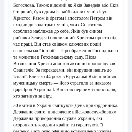
Богослова. Також відомий як Яків Заведеїв або Яків
Старший, був одним із найближчих учнів Ісус
Христос. Разом із братом і апостолом Петром він
входив до кола трьох учнів, яких Спаситель
особливо наближав до себе. Яків був сином
рибалки Зеведея і покликаний Христом просто під
час праці. Він став свідком ключових подій
євангельської історії — Преображення Господнього
та молитви в Гетсиманському саду. Після
Вознесіння Христа апостол активно проповідував
Євангеліє. За переказами, він вирушив навіть до
Іспанії. Близько 44 року в Єрусалимі Яків прийняв
мученицьку смерть — його стратили за наказом
царя Ірод Агриппа I. Він став першим із апостолів,
хто загинув за віру.
30 квітня в Україні святкують День прикордонника.
Державне свято, присвячене військовослужбовцям
Державна прикордонна служба України, які
охороняють кордони країни та гарантують її
безпеку. Дату було офіційно встановлено указом