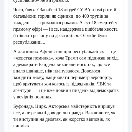
суспільство» не витримало.
Чого, бляха? Загибелі 18 людей? У В’єтнамі роти й
батальйони горіли як сірники, по 400 трупів за
тиждень — і трималися роками. А тут 18 смертей у
прямому ефірі — і все, наддержава підібгала хвоста
й пішла з регіону на десятиліття. От якби були
республіканці...
А для інших Афганістан при республіканцях — це
«жорстка помилка», хоча Трамп сам підписав вихід,
а демократи Байдена виконали його так, що все
впало швидше, ніж планувалося. Довелося
заходити знову, зміцнювати периметр аеропорту,
щоб врятувати хоч когось із підрядчиків, ЧВК та
агентури — і це вже повний пиздець від демократів
у вечірніх новинах.
Буфонада. Цирк. Акторська майстерність вирішує
все, а не реальні доводи чи правда. Важливо те, як
ти виступив на дебатах, як жорстко відповів, як
висміяв.