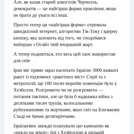
Але, як казав старий алкоголік Черчилль,
демократія — це найгірша форма правління, якщо
не брати до уваги всі інші.
Просто тепер ця «найгірша форма» отримала
швидкісний інтернет, алгоритми Тік-Току і ядерну
кнопку, яка залежить від того, чи сподобався
виборцю з Огайо твій вчорашній жарт.
А тепер подивіться, хто весь цей хаос використав
для себе
Іран міг прямо зараз насипати Ізраїлю 3000 важких
ракет із підземних «ракетних міст» Сирії та з
метрополії, ще 100 тисяч виробів поменьше було у
Хезболли. Розгромити чи не розгромити —
питання тактики, але це була б надважка війна з
десятками тисяч трупів, колосальними
руйнуваннями та жертвами, яких світ на Близькому
Сході не бачив десятиріччами.
Ізраїльтяни завжди планували цю кампанію як
«пекло на землі»: бої з Хезболлою в щільній