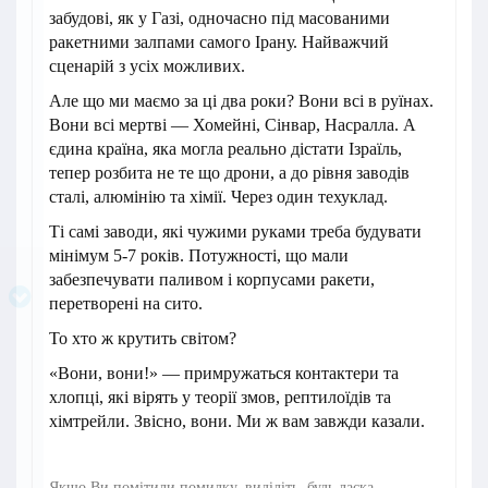
забудові, як у Газі, одночасно під масованими
ракетними залпами самого Ірану. Найважчий
сценарій з усіх можливих.
Але що ми маємо за ці два роки? Вони всі в руїнах.
Вони всі мертві — Хомейні, Сінвар, Насралла. А
єдина країна, яка могла реально дістати Ізраїль,
тепер розбита не те що дрони, а до рівня заводів
сталі, алюмінію та хімії. Через один техуклад.
Ті самі заводи, які чужими руками треба будувати
мінімум 5-7 років. Потужності, що мали
забезпечувати паливом і корпусами ракети,
перетворені на сито.
То хто ж крутить світом?
«Вони, вони!» — примружаться контактери та
хлопці, які вірять у теорії змов, рептилоїдів та
хімтрейли. Звісно, вони. Ми ж вам завжди казали.
Якщо Ви помітили помилку, виділіть, будь ласка,