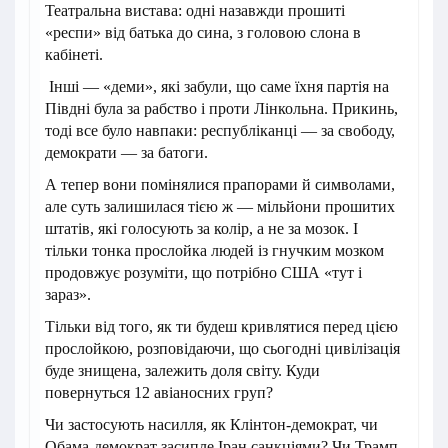
Театральна вистава: одні назавжди прошиті
«респи» від батька до сина, з головою слона в
кабінеті.
Інші — «деми», які забули, що саме їхня партія на
Півдні була за рабство і проти Лінкольна. Прикинь,
тоді все було навпаки: республіканці — за свободу,
демократи — за батоги.
А тепер вони помінялися прапорами й символами,
але суть залишилася тією ж — мільйони прошитих
штатів, які голосують за колір, а не за мозок. І
тільки тонка прослойка людей із гнучким мозком
продовжує розуміти, що потрібно США «тут і
зараз».
Тільки від того, як ти будеш кривлятися перед цією
прослойкою, розповідаючи, що сьогодні цивілізація
буде знищена, залежить доля світу. Куди
повернуться 12 авіаносних груп?
Чи застосують насилля, як Клінтон-демократ, чи
Обама-демократ засипле Іран санкціями? Чи Трамп-