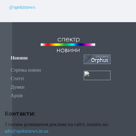
@spektrnews
Новини
Стрічка новин
Статті
Думки
Архів
Контакти:
З питань розміщення реклами на сайті, пишіть на:
adv@spektrnews.in.ua