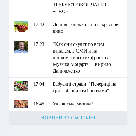
ТРЕБУЮТ ОКОНЧАНИЯ
«СВО»
17:42
Ленивые должны пить красное
вино
17:23
"Как они скулят по всем
каналам, в СМИ и на
дипломатических фронтах.
Музыка Моцарта" - Кирило
Данильченко
17:04
Бабусині страви: "Печериці на
грилі зі шпиком і овочами"
16:45
Українська музика!
НОВИНИ ЗА СЬОГОДНІ