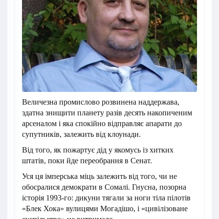
Величезна промислово розвинена наддержава,
здатна знищити планету разів десять накопиченим
арсеналом і яка спокійно відправляє апарати до
супутників, залежить від клоунади.
Від того, як пожартує дід у якомусь із хитких
штатів, поки йде переобрання в Сенат.
Уся ця імперська міць залежить від того, чи не
обосралися демократи в Сомалі. Гнусна, позорна
історія 1993-го: дикуни тягали за ноги тіла пілотів
«Блек Хока» вулицями Могадішо, і «цивілізоване