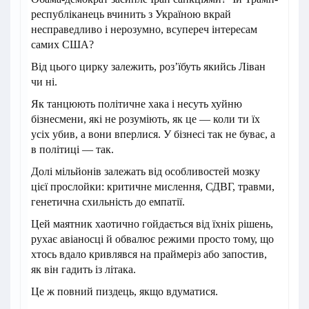
республіканець вчинить з Україною вкрай
несправедливо і нерозумно, всупереч інтересам
самих США?
Від цього цирку залежить, роз’їбуть якийсь Ліван
чи ні.
Як танцюють політичне хака і несуть хуйню
бізнесмени, які не розуміють, як це — коли ти їх
усіх убив, а вони вперлися. У бізнесі так не буває, а
в політиці — так.
Долі мільйонів залежать від особливостей мозку
цієї прослойки: критичне мислення, СДВГ, травми,
генетична схильність до емпатії.
Цей маятник хаотично гойдається від їхніх рішень,
рухає авіаносці й обвалює режими просто тому, що
хтось вдало кривлявся на праймеріз або запостив,
як він гадить із літака.
Це ж повний пиздець, якщо вдуматися.