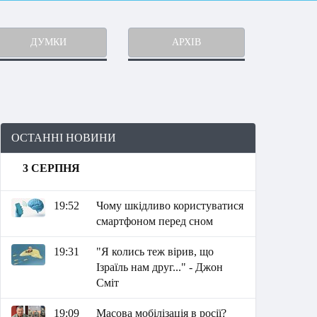
ДУМКИ
АРХІВ
ОСТАННІ НОВИНИ
3 СЕРПНЯ
19:52
Чому шкідливо користуватися
смартфоном перед сном
19:31
"Я колись теж вірив, що
Ізраїль нам друг..." - Джон
Сміт
19:09
Масова мобілізація в росії?