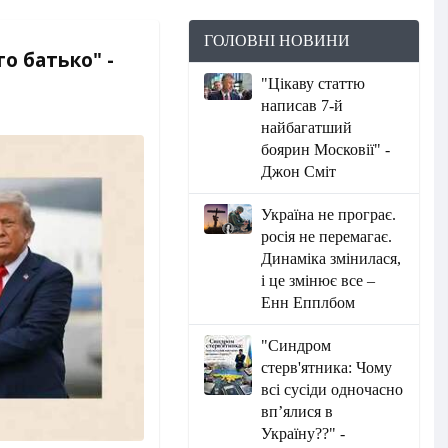
ГОЛОВНІ НОВИНИ
о батько" -
"Цікаву статтю
написав 7-й
найбагатший
боярин Московії" -
Джон Сміт
Україна не програє.
росія не перемагає.
Динаміка змінилася,
і це змінює все –
Енн Епплбом
"Синдром
стерв'ятника: Чому
всі сусіди одночасно
вп’ялися в
Україну??" -