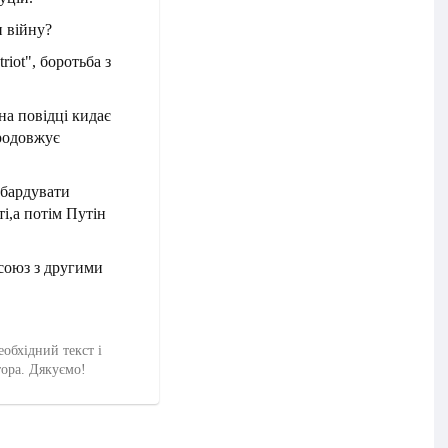
 війну?
iot", боротьба з
на повідці кидає
продовжує
мбардувати
і,а потім Путін
 союз з другими
еобхідний текст і
тора. Дякуємо!