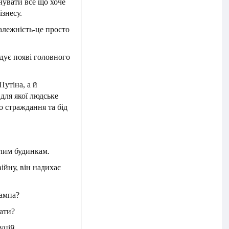
нувати все що хоче
ізнесу.
залежність-це просто
одує появі головного
Путіна, а й
для якої людське
о страждання та бід
лим будинкам.
ійну, він надихає
ампа?
ати?
уцій.