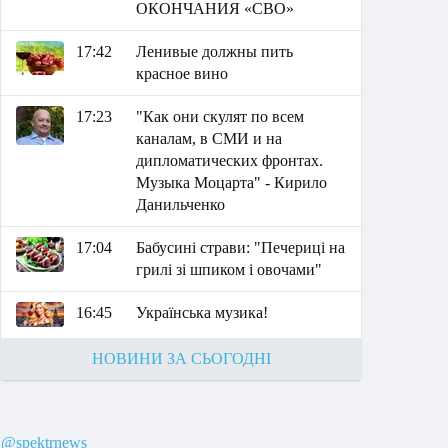
ОКОНЧАНИЯ «СВО»
17:42
Ленивые должны пить
красное вино
17:23
"Как они скулят по всем
каналам, в СМИ и на
дипломатических фронтах.
Музыка Моцарта" - Кирило
Данильченко
17:04
Бабусині страви: "Печериці на
грилі зі шпиком і овочами"
16:45
Українська музика!
НОВИНИ ЗА СЬОГОДНІ
@spektrnews