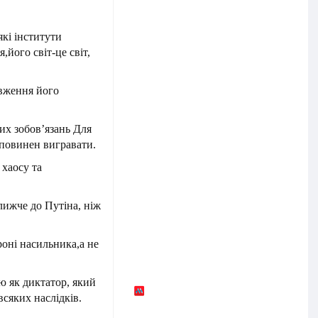
які інститути
його світ-це світ,
овження його
них зобовʼязань Для
и повинен вигравати.
хаосу та
ближче до Путіна, ніж
роні насильника,а не
ю як диктатор, який
всяких наслідків.