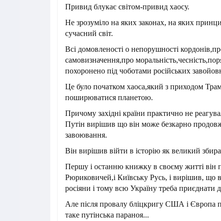
Привид блукає світом-привид хаосу.
Не зрозуміло на яких законах, на яких принц
сучасний світ.
Всі домовленості о непорушності кордонів,пр
самовизначення,про моральність,чесність,пор
похоронено під чоботами російських завойов
Це було початком хаоса,який з приходом Трам
поширюватися планетою.
Причому західні країни практично не реагували
Путін вирішив що він може безкарно продовж
завоювання.
Він вирішив війти в історію як великий збира
Першу і останню книжку в своєму житті він 
Рюриковичей,і Київську Русь, і вирішив, що 
росіяни і тому всю Україну треба приєднати д
Але після провалу бліцкригу США і Європа 
таке путінська параноя...