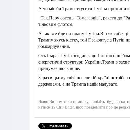
А чи міг би Трамп змусити Путіна припинити
Так.Пару сотень "Томагавків", ракети до "Patr
тіньовим флотом.
А так все йде по плану Путіна.Він як собачці 
Трампу якусь кістку, той її заковтує,а Путін 
бомбардування.
Ось і зараз Путін згодився до 1 лютого не бо
енергетичні структури України,Трамп в захват
придумає щось інше.
Зараз в цьому світі невеликій країні потрібен
державами, а на Трампа надій малувато.
Якщо Ви помітили помилку, виділіть, будь ласка, н
натисніть Ctrl+Enter, щоб повідомити про це редак