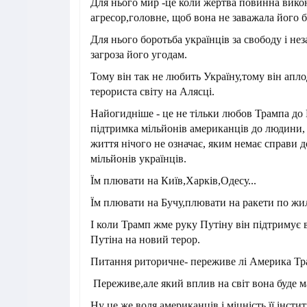
Для нього мир -це коли жертва повинна вико
агресор,головне, щоб вона не заважала його б
Для нього боротьба українців за свободу і не
загроза його угодам.
Тому він так не любить Україну,тому він апл
терориста світу на Алясці.
Найогидніше - це не тільки любов Трампа до 
підтримка мільйонів американців до людини, 
життя нічого не означає, яким немає справи д
мільйонів українців.
Їм плювати на Київ,Харків,Одесу...
Їм плювати на Бучу,плювати на ракети по жи
І коли Трамп жме руку Путіну він підтримує в
Путіна на новий терор.
Питання риторичне- переживе лі Америка Тр
Переживе,але який вплив на світ вона буде м
Ну це же воля американців і міцність її інстит