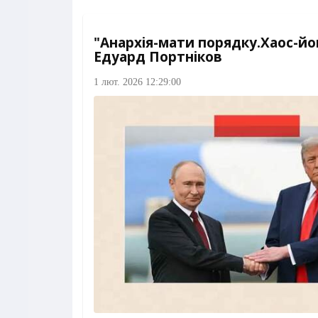
"Анархія-мати порядку.Хаос-йог
Едуард Портніков
1 лют. 2026 12:29:00