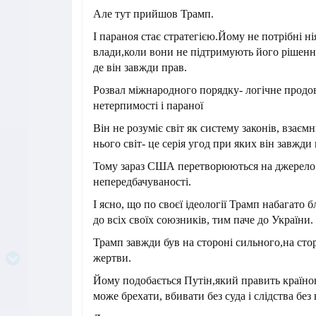
Але тут прийшов Трамп.
І параноя стає стратегією.Йому не потрібні ні
влади,коли вони не підтримують його рішення,
де він завжди прав.
Розвал міжнародного порядку- логічне прод
нетерпимості і параної
Він не розуміє світ як систему законів, взаєм
нього світ- це серія угод при яких він завжд
Тому зараз США перетворюються на джерело 
непередбачуваності.
І ясно, що по своєї ідеології Трамп набагато 
до всіх своїх союзників, тим паче до України.
Трамп завжди був на стороні сильного,на сто
жертви.
Йому подобається Путін,який править країно
може брехати, вбивати без суда і слідства без 