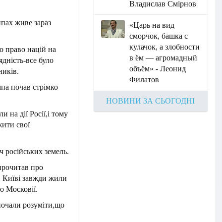
Владислав Смірнов
ипах живе зараз
«Царь на вид
сморчок, башка с
кулачок, а злобности
о право націй на
в ём — агромадный
ядність-все було
объём» - Леонид
ників.
Филатов
па почав стрімко
НОВИНИ ЗА СЬОГОДНІ
 на дії Росії,і тому
ити свої
ч російських земель.
прочитав про
в Київі завжди жили
о Московії.
почали розуміти,що