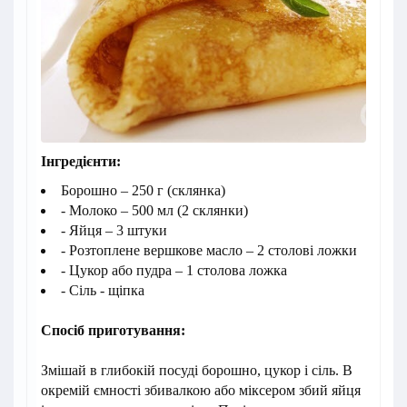
Інгредієнти:
Борошно – 250 г (склянка)
- Молоко – 500 мл (2 склянки)
- Яйця – 3 штуки
- Розтоплене вершкове масло – 2 столові ложки
- Цукор або пудра – 1 столова ложка
- Сіль - щіпка
Спосіб приготування:
Змішай в глибокій посуді борошно, цукор і сіль. В
окремій ємності збивалкою або міксером збий яйця