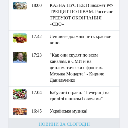
18:00
КАЗНА ПУСТЕЕТ! Бюджет РФ
ТРЕЩИТ ПО ШВАМ. Россияне
ТРЕБУЮТ ОКОНЧАНИЯ
«СВО»
17:42
Ленивые должны пить красное
вино
17:23
"Как они скулят по всем
каналам, в СМИ и на
дипломатических фронтах.
Музыка Моцарта" - Кирило
Данильченко
17:04
Бабусині страви: "Печериці на
грилі зі шпиком і овочами"
16:45
Українська музика!
НОВИНИ ЗА СЬОГОДНІ