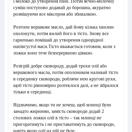
і молоко до утворення піни. Потім яєчно-молочну
суміш поступово додавай до борошна, акуратно
розмішуючи все міксером або збивалкою.
Розтопи вершкове масло, дай йому кілька хвилин
охолонути, потім вилий його в тісто. Знову все
гарненько помішай до утворення однорідної
напівгустої маси.Тісто вважається готовим, коли з
ложки воно тече безперервною цівкою.
Розігрій добре сковороду, додай трохи олії або
вершкового масла, потім ополоником наливай тісто
в серединку сковороди, роблячи нею кругові рухи,
щоб тісто рівномірно розтеклося далі, а не зібралося
тільки в серединці.
Відзначимо, якщо ти не хочеш, щоб млинці були
занадто жирними, замість сковороди додай 2
столових ложки олії в тісто – так млинці не
пригоратимуть і не приставатимуть до сковороди,
навіть якщо олії на ній не буде.