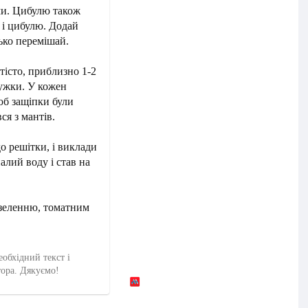
ми. Цибулю також
 і цибулю. Додай
ько перемішай.
тісто, приблизно 1-2
ружки. У кожен
об защіпки були
ся з мантів.
о решітки, і виклади
алий воду і став на
 зеленню, томатним
еобхідний текст і
тора. Дякуємо!