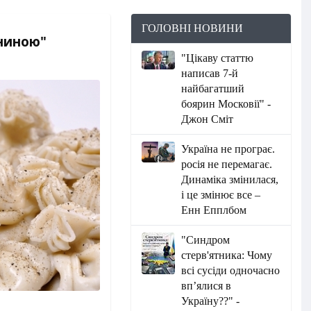
ГОЛОВНІ НОВИНИ
ининою"
"Цікаву статтю
написав 7-й
найбагатший
боярин Московії" -
Джон Сміт
Україна не програє.
росія не перемагає.
Динаміка змінилася,
і це змінює все –
Енн Епплбом
"Синдром
стерв'ятника: Чому
всі сусіди одночасно
вп’ялися в
Україну??" -