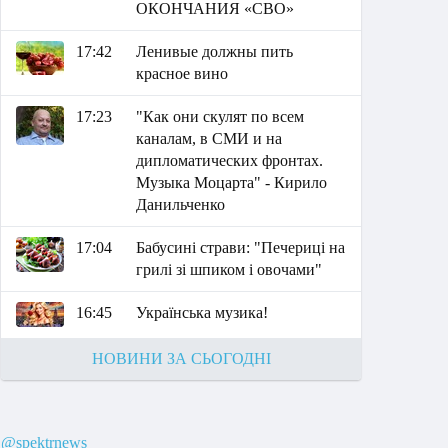
ОКОНЧАНИЯ «СВО»
17:42
Ленивые должны пить
красное вино
17:23
"Как они скулят по всем
каналам, в СМИ и на
дипломатических фронтах.
Музыка Моцарта" - Кирило
Данильченко
17:04
Бабусині страви: "Печериці на
грилі зі шпиком і овочами"
16:45
Українська музика!
НОВИНИ ЗА СЬОГОДНІ
@spektrnews