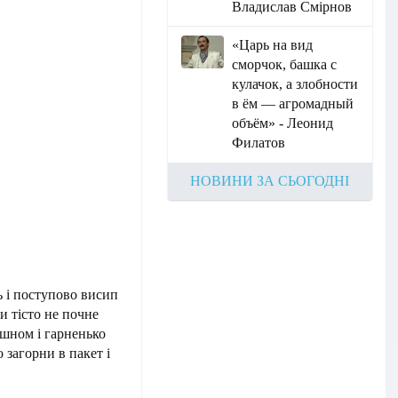
Владислав Смірнов
«Царь на вид
сморчок, башка с
кулачок, а злобности
в ём — агромадный
объём» - Леонид
Филатов
НОВИНИ ЗА СЬОГОДНІ
ь і поступово висип
и тісто не почне
ошном і гарненько
 загорни в пакет і