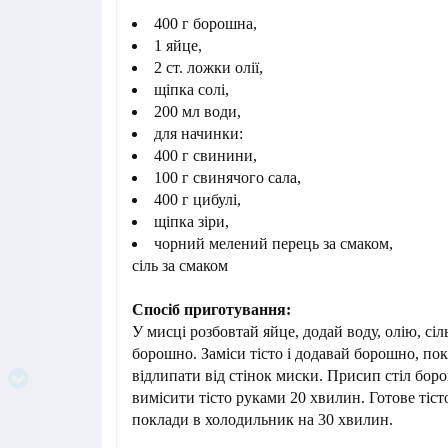
400 г борошна,
1 яйце,
2 ст. ложки олії,
щіпка солі,
200 мл води,
для начинки:
400 г свинини,
100 г свинячого сала,
400 г цибулі,
щіпка зіри,
чорний мелений перець за смаком,
сіль за смаком
Спосіб приготування:
У мисці розбовтай яйце, додай воду, олію, сіл
борошно. Заміси тісто і додавай борошно, пок
відлипати від стінок миски. Присип стіл бор
вимісити тісто руками 20 хвилин. Готове тісто
поклади в холодильник на 30 хвилин.