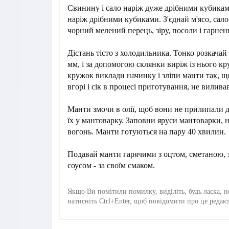
Свинину і сало наріж дуже дрібними кубика
наріж дрібними кубиками. З'єднай м'ясо, сало
чорний мелений перець, зіру, посоли і гарнен
Дістань тісто з холодильника. Тонко розкачай 
мм, і за допомогою склянки виріж із нього к
кружок виклади начинку і зліпи манти так, щ
вгорі і сік в процесі приготування, не виливав
Манти змочи в олії, щоб вони не прилипали д
їх у мантоварку. Заповни яруси мантоварки, н
вогонь. Манти готуються на пару 40 хвилин.
Подавай манти гарячими з оцтом, сметаною,
соусом - за своїм смаком.
Якщо Ви помітили помилку, виділіть, будь ласка, н
натисніть Ctrl+Enter, щоб повідомити про це редак