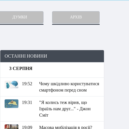
ДУМКИ
АРХІВ
ОСТАННІ НОВИНИ
3 СЕРПНЯ
19:52
Чому шкідливо користуватися
смартфоном перед сном
19:31
"Я колись теж вірив, що
Ізраїль нам друг..." - Джон
Сміт
19:09
Масова мобілізація в росії?