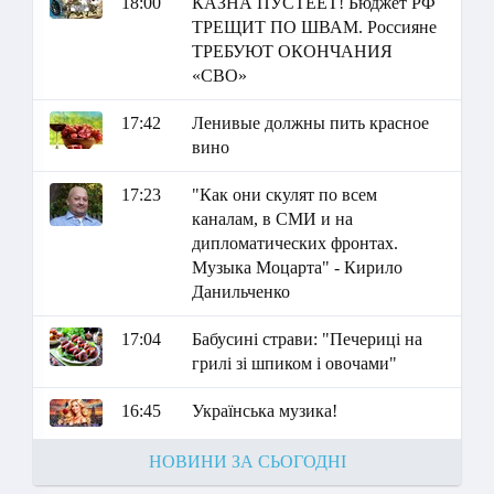
18:00
КАЗНА ПУСТЕЕТ! Бюджет РФ
ТРЕЩИТ ПО ШВАМ. Россияне
ТРЕБУЮТ ОКОНЧАНИЯ
«СВО»
17:42
Ленивые должны пить красное
вино
17:23
"Как они скулят по всем
каналам, в СМИ и на
дипломатических фронтах.
Музыка Моцарта" - Кирило
Данильченко
17:04
Бабусині страви: "Печериці на
грилі зі шпиком і овочами"
16:45
Українська музика!
НОВИНИ ЗА СЬОГОДНІ