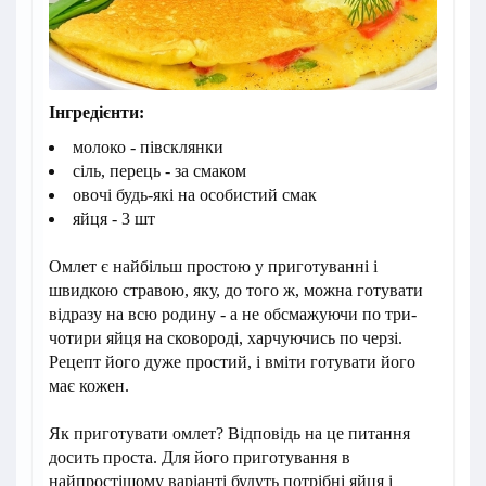
Інгредієнти:
молоко - півсклянки
сіль, перець - за смаком
овочі будь-які на особистий смак
яйця - 3 шт
Омлет є найбільш простою у приготуванні і
швидкою стравою, яку, до того ж, можна готувати
відразу на всю родину - а не обсмажуючи по три-
чотири яйця на сковороді, харчуючись по черзі.
Рецепт його дуже простий, і вміти готувати його
має кожен.
Як приготувати омлет? Відповідь на це питання
досить проста. Для його приготування в
найпростішому варіанті будуть потрібні яйця і