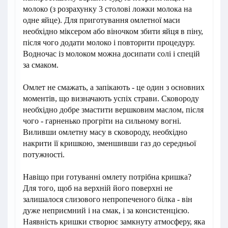
молоко (з розрахунку 3 столові ложки молока на
одне яйце). Для приготування омлетної маси
необхідно міксером або віночком збити яйця в піну,
після чого додати молоко і повторити процедуру.
Водночас із молоком можна досипати солі і спецій
за смаком.
Омлет не смажать, а запікають - це один з основних
моментів, що визначають успіх страви. Сковороду
необхідно добре змастити вершковим маслом, після
чого - гарненько прогріти на сильному вогні.
Виливши омлетну масу в сковороду, необхідно
накрити її кришкою, зменшивши газ до середньої
потужності.
Навіщо при готуванні омлету потрібна кришка?
Для того, щоб на верхній його поверхні не
залишалося слизового непропеченого білка - він
дуже неприємний і на смак, і за консистенцією.
Наявність кришки створює замкнуту атмосферу, яка