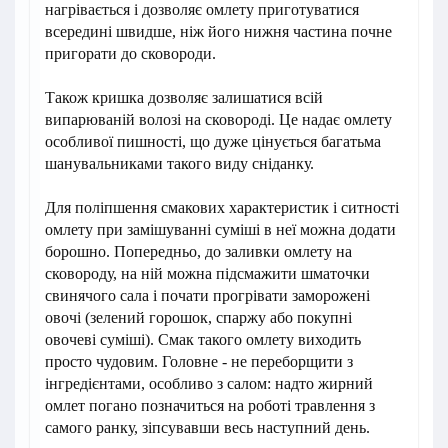
нагрівається і дозволяє омлету приготуватися
всередині швидше, ніж його нижня частина почне
пригорати до сковороди.
Також кришка дозволяє залишатися всій
випарюваній волозі на сковороді. Це надає омлету
особливої пишності, що дуже цінується багатьма
шанувальниками такого виду сніданку.
Для поліпшення смакових характеристик і ситності
омлету при замішуванні суміші в неї можна додати
борошно. Попередньо, до заливки омлету на
сковороду, на ній можна підсмажити шматочки
свинячого сала і почати прогрівати заморожені
овочі (зелений горошок, спаржу або покупні
овочеві суміші). Смак такого омлету виходить
просто чудовим. Головне - не переборщити з
інгредієнтами, особливо з салом: надто жирний
омлет погано позначиться на роботі травлення з
самого ранку, зіпсувавши весь наступний день.