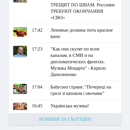
ТРЕЩИТ ПО ШВАМ. Россияне
ТРЕБУЮТ ОКОНЧАНИЯ
«СВО»
17:42
Ленивые должны пить красное
вино
17:23
"Как они скулят по всем
каналам, в СМИ и на
дипломатических фронтах.
Музыка Моцарта" - Кирило
Данильченко
17:04
Бабусині страви: "Печериці на
грилі зі шпиком і овочами"
16:45
Українська музика!
НОВИНИ ЗА СЬОГОДНІ