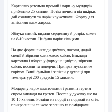
Картоплю ретельно промий і вари «у мундирі»
приблизно 25 хвилин. Потім почисти від шкірки,
дай охолонути та наріж кружечками. Форму для
запікання змаж жиром.
Яблука вимий, видали серцевину й розріж кожне
на 8-10 частин. Цибулю наріж кільцями.
На дно форми виклади цибулю, посоли, додай
спеції й збризни оливковою олією. Виклади
картоплю і яблука у форму на цибулю, збризни
олією, посоли та поперчи. Приправ мускатним
горіхом. Влий бульйон і запікай у духовці при
температурі 200 градусів 15 хвилин.
Моцарелу наріж шматочками і разом із тертим
сиром виклади на гратен. Постав у духовку ще на
10-15 хвилин. Розділи на порції та подавай на стіл,
прикрасивши свіжою зеленню та помідорами.