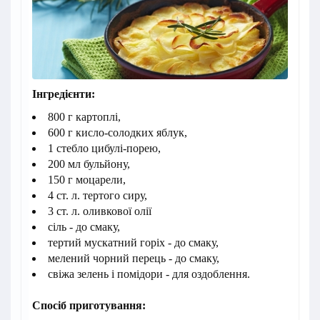
Інгредієнти:
800 г картоплі,
600 г кисло-солодких яблук,
1 стебло цибулі-порею,
200 мл бульйону,
150 г моцарели,
4 ст. л. тертого сиру,
3 ст. л. оливкової олії
сіль - до смаку,
тертий мускатний горіх - до смаку,
мелений чорний перець - до смаку,
свіжа зелень і помідори - для оздоблення.
Спосіб приготування: