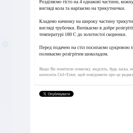
Розділяємо тісто на 4 однакові частини, кожн
вигляді кола та нарізаємо на трикутнички.
Кладемо начинку на широку частину трикутн
вигляді трубочки. Випікаємо в добре розігріт
температурі 180 С до золотистої скоринки.
Перед подачею на стіл посипаємо цукровою 
поливаємо розігрітим шоколадом.
Якщо Ви помітили помилку, виділіть, будь ласка, н
натисніть Ctrl+Enter, щоб повідомити про це редак