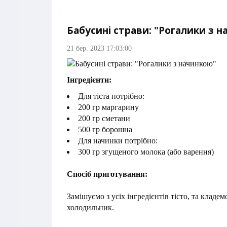
Бабусині страви: "Рогалики з 
21 бер. 2023 17:03:00
Інгредієнти:
Для тіста потрібно:
200 гр маргарину
200 гр сметани
500 гр борошна
Для начинки потрібно:
300 гр згущеного молока (або варення)
Спосіб приготування:
Замішуємо з усіх інгредієнтів тісто, та кладем
холодильник.