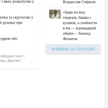
у з яких розкатуємо у
Владислав Смірнов
«Царь на вид
ичка та скручуємо у
сморчок, башка с
ій духовці при
кулачок, а злобности
в ём — агромадный
объём» - Леонид
пудрою або
Филатов
НОВИНИ ЗА СЬОГОДНІ
еобхідний текст і
тора. Дякуємо!