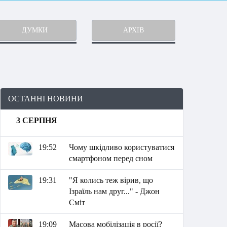
ДУМКИ
АРХІВ
ОСТАННІ НОВИНИ
3 СЕРПНЯ
19:52
Чому шкідливо користуватися
смартфоном перед сном
19:31
"Я колись теж вірив, що
Ізраїль нам друг..." - Джон
Сміт
19:09
Масова мобілізація в росії?