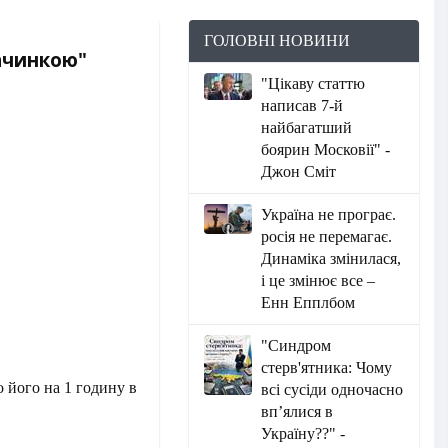
ГОЛОВНІ НОВИНИ
начинкою"
"Цікаву статтю
написав 7-й
найбагатший
боярин Московії" -
Джон Сміт
Україна не програє.
росія не перемагає.
Динаміка змінилася,
і це змінює все –
Енн Епплбом
"Синдром
стерв'ятника: Чому
о його на 1 годину в
всі сусіди одночасно
вп’ялися в
Україну??" -