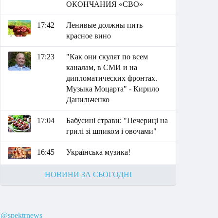
ОКОНЧАНИЯ «СВО»
17:42
Ленивые должны пить
красное вино
17:23
"Как они скулят по всем
каналам, в СМИ и на
дипломатических фронтах.
Музыка Моцарта" - Кирило
Данильченко
17:04
Бабусині страви: "Печериці на
грилі зі шпиком і овочами"
16:45
Українська музика!
НОВИНИ ЗА СЬОГОДНІ
@spektrnews