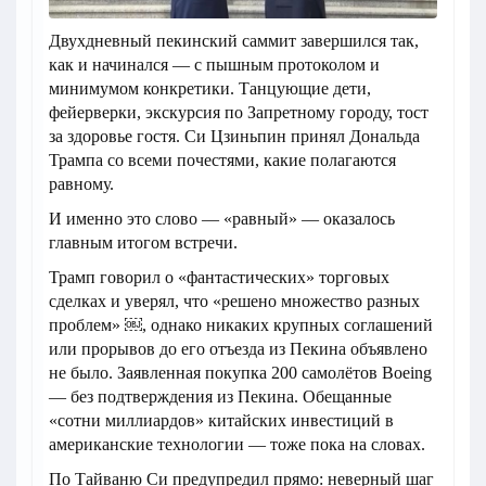
Двухдневный пекинский саммит завершился так,
как и начинался — с пышным протоколом и
минимумом конкретики. Танцующие дети,
фейерверки, экскурсия по Запретному городу, тост
за здоровье гостя. Си Цзиньпин принял Дональда
Трампа со всеми почестями, какие полагаются
равному.
И именно это слово — «равный» — оказалось
главным итогом встречи.
Трамп говорил о «фантастических» торговых
сделках и уверял, что «решено множество разных
проблем» ￼, однако никаких крупных соглашений
или прорывов до его отъезда из Пекина объявлено
не было. Заявленная покупка 200 самолётов Boeing
— без подтверждения из Пекина. Обещанные
«сотни миллиардов» китайских инвестиций в
американские технологии — тоже пока на словах.
По Тайваню Си предупредил прямо: неверный шаг