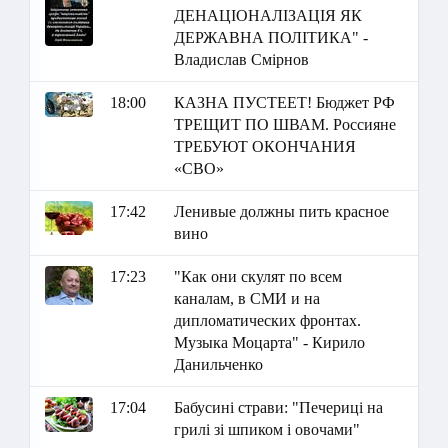
ДЕНАЦІОНАЛІЗАЦІЯ ЯК
ДЕРЖАВНА ПОЛІТИКА" -
Владислав Смірнов
18:00
КАЗНА ПУСТЕЕТ! Бюджет РФ
ТРЕЩИТ ПО ШВАМ. Россияне
ТРЕБУЮТ ОКОНЧАНИЯ
«СВО»
17:42
Ленивые должны пить красное
вино
17:23
"Как они скулят по всем
каналам, в СМИ и на
дипломатических фронтах.
Музыка Моцарта" - Кирило
Данильченко
17:04
Бабусині страви: "Печериці на
грилі зі шпиком і овочами"