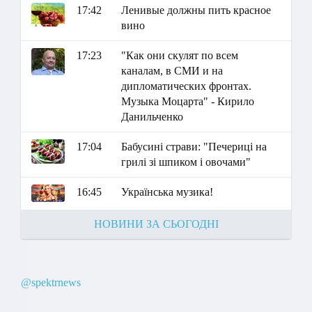
17:42
Ленивые должны пить красное
вино
17:23
"Как они скулят по всем
каналам, в СМИ и на
дипломатических фронтах.
Музыка Моцарта" - Кирило
Данильченко
17:04
Бабусині страви: "Печериці на
грилі зі шпиком і овочами"
16:45
Українська музика!
НОВИНИ ЗА СЬОГОДНІ
@spektrnews