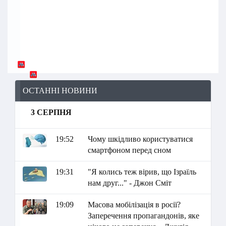
ОСТАННІ НОВИНИ
3 СЕРПНЯ
19:52
Чому шкідливо користуватися
смартфоном перед сном
19:31
"Я колись теж вірив, що Ізраїль
нам друг..." - Джон Сміт
19:09
Масова мобілізація в росії?
Заперечення пропагандонів, яке