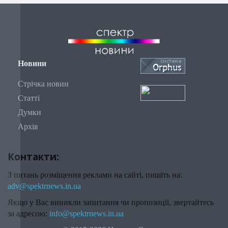
Новини
Стрічка новин
Статті
Думки
Архів
Контакти:
З питань розміщення реклами на сайті, пишіть на:
adv@spektrnews.in.ua
Якщо у Вас виникли запитання чи пропозиції, звертайтесь
за адресою:
info@spektrnews.in.ua