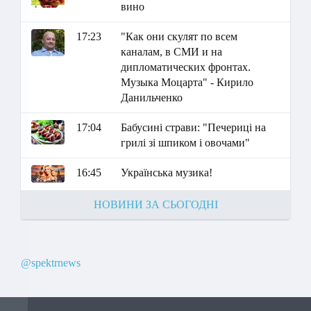
вино
17:23
"Как они скулят по всем
каналам, в СМИ и на
дипломатических фронтах.
Музыка Моцарта" - Кирило
Данильченко
17:04
Бабусині страви: "Печериці на
грилі зі шпиком і овочами"
16:45
Українська музика!
НОВИНИ ЗА СЬОГОДНІ
@spektrnews