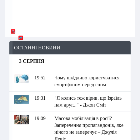
ОСТАННІ НОВИНИ
3 СЕРПНЯ
19:52
Чому шкідливо користуватися
смартфоном перед сном
19:31
"Я колись теж вірив, що Ізраїль
нам друг..." - Джон Сміт
19:09
Масова мобілізація в росії?
Заперечення пропагандонів, яке
нічого не заперечує – Джулія
Девіс