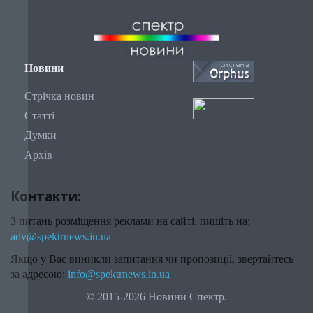
Новини
Стрічка новин
Статті
Думки
Архів
Контакти:
З питань розміщення реклами на сайті, пишіть на:
adv@spektrnews.in.ua
Якщо у Вас виникли запитання чи пропозиції, звертайтесь
за адресою:
info@spektrnews.in.ua
© 2015-2026 Новини Спектр.