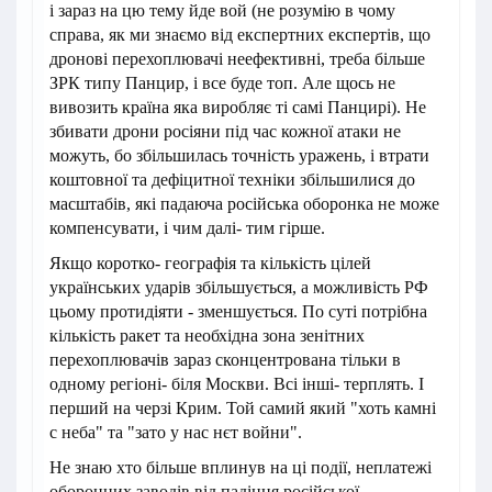
і зараз на цю тему йде вой (не розумію в чому
справа, як ми знаємо від експертних експертів, що
дронові перехоплювачі неефективні, треба більше
ЗРК типу Панцир, і все буде топ. Але щось не
вивозить країна яка виробляє ті самі Панцирі). Не
збивати дрони росіяни під час кожної атаки не
можуть, бо збільшилась точність уражень, і втрати
коштовної та дефіцитної техніки збільшилися до
масштабів, які падаюча російська оборонка не може
компенсувати, і чим далі- тим гірше.
Якщо коротко- географія та кількість цілей
українських ударів збільшується, а можливість РФ
цьому протидіяти - зменшується. По суті потрібна
кількість ракет та необхідна зона зенітних
перехоплювачів зараз сконцентрована тільки в
одному регіоні- біля Москви. Всі інші- терплять. І
перший на черзі Крим. Той самий який "хоть камні
с неба" та "зато у нас нєт войни".
Не знаю хто більше вплинув на ці події, неплатежі
оборонних заводів від падіння російської