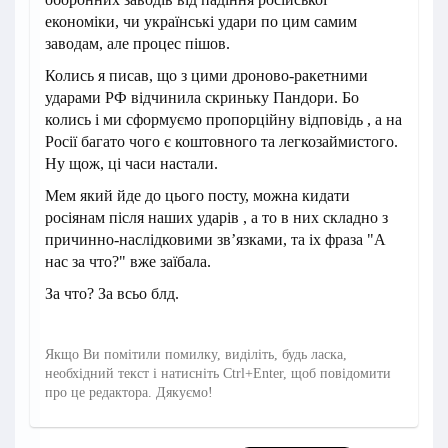
економіки, чи українські удари по цим самим
заводам, але процес пішов.
Колись я писав, що з цими дроново-ракетними
ударами РФ відчинила скриньку Пандори. Бо
колись і ми сформуємо пропорційну відповідь , а на
Росії багато чого є коштовного та легкозаймистого.
Ну щож, ці часи настали.
Мем який йде до цього посту, можна кидати
росіянам після наших ударів , а то в них складно з
причинно-наслідковими звʼязками, та іх фраза "А
нас за что?" вже заїбала.
За что? За всьо блд.
Якщо Ви помітили помилку, виділіть, будь ласка,
необхідний текст і натисніть Ctrl+Enter, щоб повідомити
про це редактора. Дякуємо!