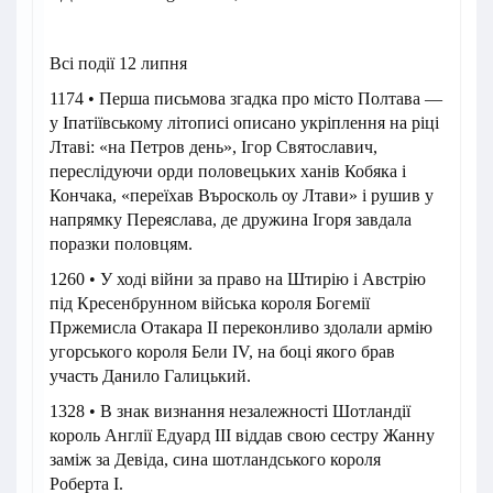
Всі події 12 липня
1174 • Перша письмова згадка про місто Полтава —
у Іпатіївському літописі описано укріплення на ріці
Лтаві: «на Петров день», Ігор Святославич,
переслідуючи орди половецьких ханів Кобяка і
Кончака, «переїхав Въросколь оу Лтави» і рушив у
напрямку Переяслава, де дружина Ігоря завдала
поразки половцям.
1260 • У ході війни за право на Штирію і Австрію
під Кресенбрунном війська короля Богемії
Пржемисла Отакара II переконливо здолали армію
угорського короля Бели IV, на боці якого брав
участь Данило Галицький.
1328 • В знак визнання незалежності Шотландії
король Англії Едуард III віддав свою сестру Жанну
заміж за Девіда, сина шотландського короля
Роберта I.