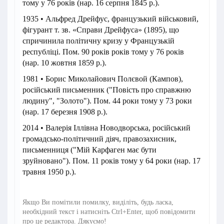
тому у 76 років (нар. 16 серпня 1845 р.).
1935 • Альфред Дрейфус, французький військовий,
фігурант т. зв. «Справи Дрейфуса» (1895), що
спричинила політичну кризу у Французькій
республіці. Пом. 90 років років тому у 76 років
(нар. 10 жовтня 1859 р.).
1981 • Борис Миколайович Полєвой (Кампов),
російський письменник ("Повість про справжню
людину", "Золото"). Пом. 44 роки тому у 73 роки
(нар. 17 березня 1908 р.).
2014 • Валерія Іллівна Новодворська, російський
громадсько-політичний діяч, правозахисник,
письменниця ("Мій Карфаген має бути
зруйновано"). Пом. 11 років тому у 64 роки (нар. 17
травня 1950 р.).
Якщо Ви помітили помилку, виділіть, будь ласка,
необхідний текст і натисніть Ctrl+Enter, щоб повідомити
про це редактора. Дякуємо!