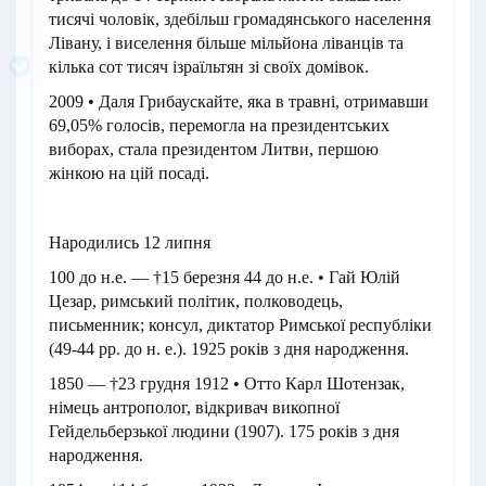
тисячі чоловік, здебільш громадянського населення
Лівану, і виселення більше мільйона ліванців та
кілька сот тисяч ізраїльтян зі своїх домівок.
2009 • Даля Грибаускайте, яка в травні, отримавши
69,05% голосів, перемогла на президентських
виборах, стала президентом Литви, першою
жінкою на цій посаді.
Народились 12 липня
100 до н.е. — †15 березня 44 до н.е. • Гай Юлій
Цезар, римський політик, полководець,
письменник; консул, диктатор Римської республіки
(49-44 рр. до н. е.). 1925 років з дня народження.
1850 — †23 грудня 1912 • Отто Карл Шотензак,
німець антрополог, відкривач викопної
Гейдельберзької людини (1907). 175 років з дня
народження.