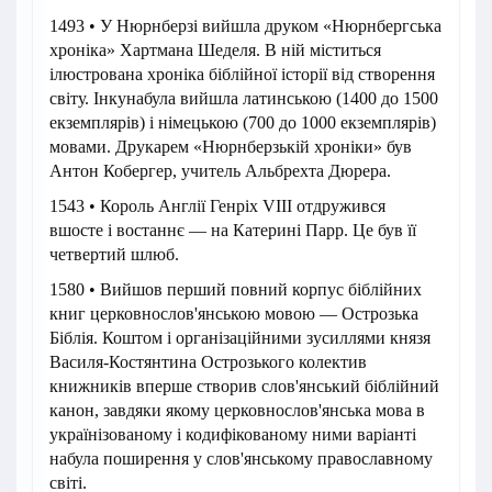
1493 • У Нюрнберзі вийшла друком «Нюрнбергська
хроніка» Хартмана Шеделя. В ній міститься
ілюстрована хроніка біблійної історії від створення
світу. Інкунабула вийшла латинською (1400 до 1500
екземплярів) і німецькою (700 до 1000 екземплярів)
мовами. Друкарем «Нюрнберзькій хроніки» був
Антон Кобергер, учитель Альбрехта Дюрера.
1543 • Король Англії Генріх VIII отдружився
вшосте і востаннє — на Катерині Парр. Це був її
четвертий шлюб.
1580 • Вийшов перший повний корпус біблійних
книг церковнослов'янською мовою — Острозька
Біблія. Коштом і організаційними зусиллями князя
Василя-Костянтина Острозького колектив
книжників вперше створив слов'янський біблійний
канон, завдяки якому церковнослов'янська мова в
українізованому і кодифікованому ними варіанті
набула поширення у слов'янському православному
світі.