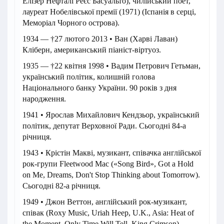
Елізер Нефталі Реєс Басуальто), чилійський поет,
лауреат Нобелівської премії (1971) (Іспанія в серці,
Меморіал Чорного острова).
1934 — †27 лютого 2013 • Ван (Харві Лаван)
Кліберн, американський піаніст-віртуоз.
1935 — †22 квітня 1998 • Вадим Петрович Гетьман,
український політик, колишній голова
Національного банку України. 90 років з дня
народження.
1941 • Ярослав Михайлович Кендзьор, український
політик, депутат Верховної Ради. Сьогодні 84-а
річниця.
1943 • Крістін Макві, музикант, співачка англійської
рок-групи Fleetwood Mac («Song Bird», Got a Hold
on Me, Dreams, Don't Stop Thinking about Tomorrow).
Сьогодні 82-а річниця.
1949 • Джон Веттон, англійський рок-музикант,
співак (Roxy Music, Uriah Heep, U.K., Asia: Heat of
the Moment, Only Time Will Tell, King Crimson).