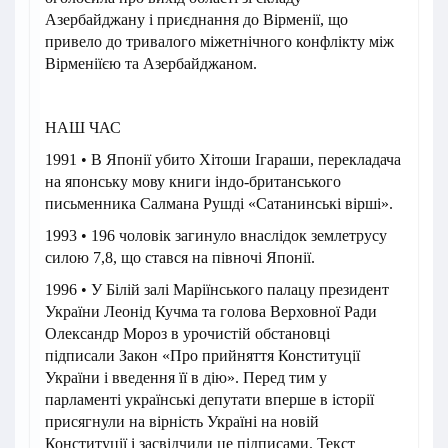
Азербайджану і приєднання до Вірменії, що
привело до тривалого міжетнічного конфлікту між
Вірменіїєю та Азербайджаном.
НАШ ЧАС
1991 • В Японії убито Хітоши Ігараши, перекладача
на японську мову книги індо-британського
письменника Салмана Рушді «Сатанинські вірші».
1993 • 196 чоловік загинуло внаслідок землетрусу
силою 7,8, що стався на півночі Японії.
1996 • У Білій залі Маріїнського палацу президент
України Леонід Кучма та голова Верховної Ради
Олександр Мороз в урочистій обстановці
підписали Закон «Про прийняття Конституції
України і введення її в дію». Перед тим у
парламенті українські депутати вперше в історії
присягнули на вірність Україні на новій
Конституції і засвідчили це підписами. Текст