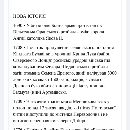
НОВА ІСТОРІЯ
1690 • У битві біля Бойна армія протестантів
Вільгельма Оранського розбила армію короля
Англії католика Якова II.
1708 • Початок придушення селянського постання
Кіндрата Булавіна: в урочищі Крива Лука (район
Сіверського Донця) російські урядові війська під
командуванням Федора Шидловського розбили
загін отамана Семена Драного, який налічував 5000
донських козаків і 1500 запорожців, а самого
Драного було вбито; запорожці відступили до
Бахмута (нині Артемівськ).
1709 • 9-тисячний загін князя Меншикова взяв у
полон понад 17 тисяч шведів, які після Полтавської
битви відступили до містечка Переволочна і не
встигли переправитися через Дніпро.
1776 • Капітан Джеймс Кук на кораблі «Резолушн»