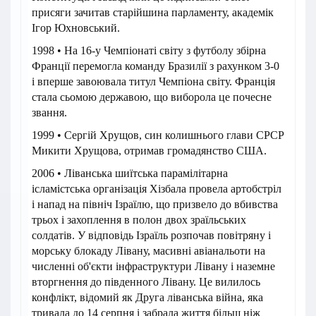
присяги зачитав старійшина парламенту, академік
Ігор Юхновський.
1998 • На 16-у Чемпіонаті світу з футболу збірна
Франції перемогла команду Бразилії з рахунком 3-0
і вперше завоювала титул Чемпіона світу. Франція
стала сьомою державою, що виборола це почесне
звання.
1999 • Сергій Хрущов, син колишнього глави СРСР
Микити Хрущова, отримав громадянство США.
2006 • Ліванська шиїтська парамілітарна
ісламістська організація Хізбала провела артобстріл
і напад на північ Ізраїлю, що призвело до вбивства
трьох і захоплення в полон двох зраїльських
солдатів. У відповідь Ізраїль розпочав повітряну і
морську блокаду Лівану, масивні авіанальоти на
численні об'єкти інфраструктури Лівану і наземне
вторгнення до південного Лівану. Це вилилось
конфлікт, відомий як Друга ліванська війна, яка
тривала до 14 серпня і забрала життя більш ніж