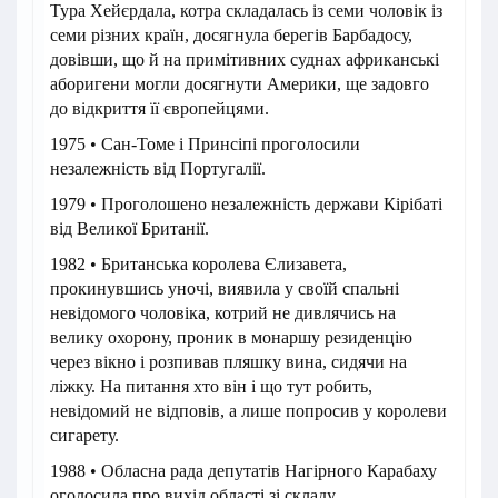
Тура Хейєрдала, котра складалась із семи чоловік із
семи різних країн, досягнула берегів Барбадосу,
довівши, що й на примітивних суднах африканські
аборигени могли досягнути Америки, ще задовго
до відкриття її європейцями.
1975 • Сан-Томе і Принсіпі проголосили
незалежність від Португалії.
1979 • Проголошено незалежність держави Кірібаті
від Великої Британії.
1982 • Британська королева Єлизавета,
прокинувшись уночі, виявила у своїй спальні
невідомого чоловіка, котрий не дивлячись на
велику охорону, проник в монаршу резиденцію
через вікно і розпивав пляшку вина, сидячи на
ліжку. На питання хто він і що тут робить,
невідомий не відповів, а лише попросив у королеви
сигарету.
1988 • Обласна рада депутатів Нагірного Карабаху
оголосила про вихід області зі складу