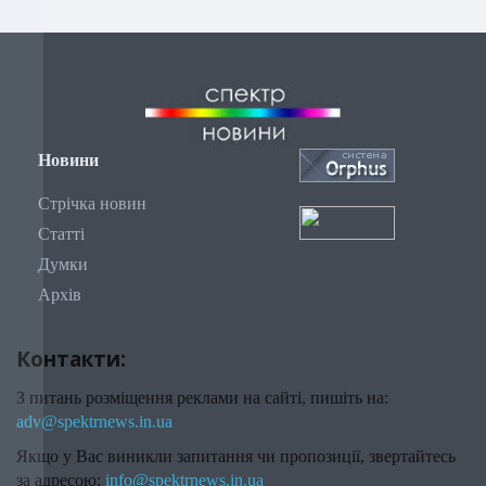
Новини
Стрічка новин
Статті
Думки
Архів
Контакти:
З питань розміщення реклами на сайті, пишіть на:
adv@spektrnews.in.ua
Якщо у Вас виникли запитання чи пропозиції, звертайтесь
за адресою:
info@spektrnews.in.ua