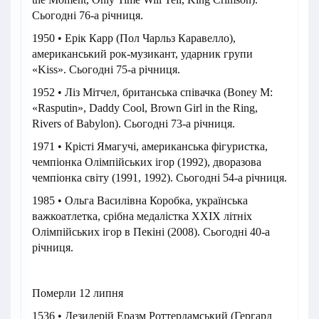
Сьогодні 76-а річниця.
1950 • Ерік Карр (Пол Чарльз Каравелло),
американський рок-музикант, ударник групи
«Kiss». Сьогодні 75-а річниця.
1952 • Ліз Мітчел, британська співачка (Boney M:
«Rasputin», Daddy Cool, Brown Girl in the Ring,
Rivers of Babylon). Сьогодні 73-а річниця.
1971 • Крісті Ямагучі, американська фігуристка,
чемпіонка Олімпійських ігор (1992), дворазова
чемпіонка світу (1991, 1992). Сьогодні 54-а річниця.
1985 • Ольга Василівна Коробка, українська
важкоатлетка, срібна медалістка ХХІХ літніх
Олімпійських ігор в Пекіні (2008). Сьогодні 40-а
річниця.
Померли 12 липня
1536 • Дезидерій Еразм Роттердамський (Гергард