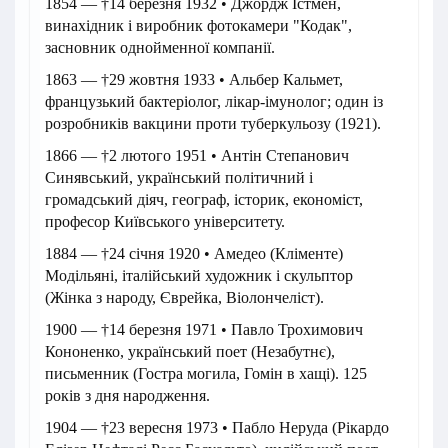
1854 — †14 березня 1932 • Джордж Істмен,
винахідник і виробник фотокамери "Кодак",
засновник однойменної компанії.
1863 — †29 жовтня 1933 • Альбер Кальмет,
французький бактеріолог, лікар-імунолог; один із
розробників вакцини проти туберкульозу (1921).
1866 — †2 лютого 1951 • Антін Степанович
Синявський, український політичний і
громадський діяч, географ, історик, економіст,
професор Київського університету.
1884 — †24 січня 1920 • Амедео (Кліменте)
Модільяні, італійський художник і скульптор
(Жінка з народу, Єврейка, Віолончеліст).
1900 — †14 березня 1971 • Павло Трохимович
Кононенко, український поет (Незабутнє),
письменник (Гостра могила, Гомін в хащі). 125
років з дня народження.
1904 — †23 вересня 1973 • Пабло Неруда (Рікардо