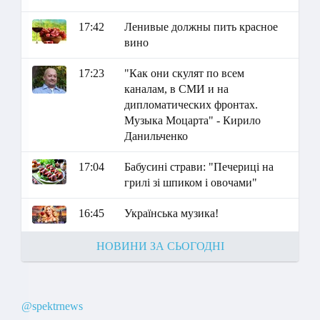
17:42
Ленивые должны пить красное
вино
17:23
"Как они скулят по всем
каналам, в СМИ и на
дипломатических фронтах.
Музыка Моцарта" - Кирило
Данильченко
17:04
Бабусині страви: "Печериці на
грилі зі шпиком і овочами"
16:45
Українська музика!
НОВИНИ ЗА СЬОГОДНІ
@spektrnews