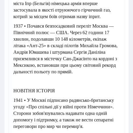
міста Іпр (Бельгія) німецька армія вперше
застосувала в якості отруюючого гірчичний газ,
котрий за місцем боїв отримав назву іприт.
1937 • Почався безпосадковий переліт Москва —
Північний полюс — США. Через 62 години 17
хвилин, подолавши 10 148 кілометрів, екіпаж
літака «Ант-25» в складі пілотів Михайла Громова,
Андрія Юмашева і штурмана Сергія Даніліна
приземлився в містечку Сан-Джасінто на кордоні з
Мексикою, встановши при цьому світовий рекорд
дальності польоту по прямій.
НОВІТНЯ ІСТОРІЯ
1941 • У Москві підписано радянсько-британську
угоду «Про спільні дії у війні проти Німеччини».
Сторони зобов'язувались надавати одна одній
допомогу і підтримку, а також не вести сепаратні
переговори про мир чи перемир'я.