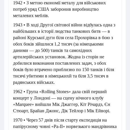
1942 • З метою економії металу для військових
потреб уряд США заборонив виробництво
металевих меблів.
1943 • В ході Другої світової війни відбулась одна з
найбільших в історії людства танкових битв — в
районі Курської дуги біля села Прохорівка в бою з
обох боків зійшлися 1,2 тисяч (за німецькими
даними — до 500) танків та самохідних
артилерійських установок. Жодна із сторін не
добилися виконання поставлених задач, з обох
боків було втрачено приблизно по 150 танків і біля
тисячі убитими в німецькихй та біля 3,5 тисяч в
радянських військах.
1962 • Група «Rolling Stones» дала свій перший
концерт у Лондоні — на сцену нічного клубу
«Marquee» вийшли Мік Джаггер, Кіт Річардз, Єн
Стюарт, Брайан Джонс, Дік Тейлор і Мік Ейворі.
1970 • Через 57 днів після старту експедиція на
папірусному човні «Ра-II» норвезького мандрівника