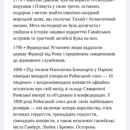
вирушив з Плімута у свою третю, останню,
подорож з метою знайти північно-західний
морський шлях, що сполучає Тихий і Атлантичний
океани. Мета експедиції не була досягнута і
увійшла в історію завдяки відкриттю Гавайських
островів та трагічній загибелі Кука на них.
1790 • Французькі Установчі збори відділили
церкву Франції від Риму і прирівняли священників
до державних службовців.
1806 • Під тиском Наполеона Бонапарта у Парижі
німецькі монархії утворили Рейнський союз — 16
південно- і західнонімецьких князівств офіційно
оголосили про свій вихід зі складу Священної
Римської імперії та об'єднанні в конфедерацію. У
1808 році Рейнський союз досяг своїх найбільших
розмірів — він включав чотири королівства, п'ять
великих герцогств, тринадцять герцогств,
сімнадцять князівств, а також незалежні ганзейські
міста Гамбург, Любек і Бремен. Осторонь