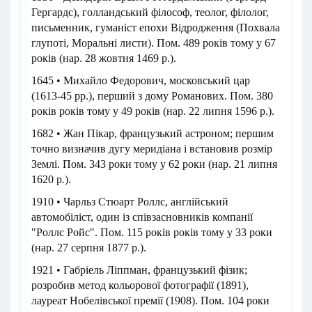
Гергардс), голландський філософ, теолог, філолог,
письменник, гуманіст епохи Відродження (Похвала
глупоті, Моральні листи). Пом. 489 років тому у 67
років (нар. 28 жовтня 1469 р.).
1645 • Михайло Федорович, московський цар
(1613-45 рр.), перший з дому Романових. Пом. 380
років років тому у 49 років (нар. 22 липня 1596 р.).
1682 • Жан Пікар, французький астроном; першим
точно визначив дугу меридіана і встановив розмір
Землі. Пом. 343 роки тому у 62 роки (нар. 21 липня
1620 р.).
1910 • Чарльз Стюарт Роллс, англійський
автомобіліст, один із співзасновників компанії
"Роллс Ройс". Пом. 115 років років тому у 33 роки
(нар. 27 серпня 1877 р.).
1921 • Габріель Ліппман, французький фізик;
розробив метод кольорової фотографії (1891),
лауреат Нобелівської премії (1908). Пом. 104 роки