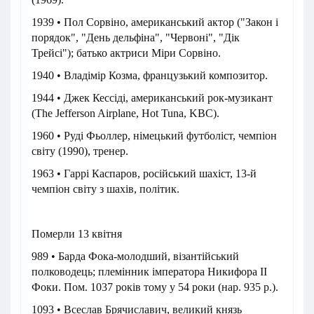
1939 • Пол Сорвіно, американський актор ("Закон і
порядок", "День дельфіна", "Червоні", "Дік
Трейсі"); батько актриси Міри Сорвіно.
1940 • Владімір Козма, французький композитор.
1944 • Джек Кессіді, американський рок-музикант
(The Jefferson Airplane, Hot Tuna, KBC).
1960 • Руді Фьоллер, німецький футболіст, чемпіон
світу (1990), тренер.
1963 • Гаррі Каспаров, російський шахіст, 13-й
чемпіон світу з шахів, політик.
Померли 13 квітня
989 • Барда Фока-молодший, візантійський
полководець; племінник імператора Никифора II
Фоки. Пом. 1037 років тому у 54 роки (нар. 935 р.).
1093 • Всеслав Брячиславич, великий князь