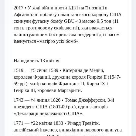
2017 • У ході війни проти ІДІЛ на її позиції в
Афганістані поблизу пакистанського кордону США
скинули фугасну бомбу GBU-43 масою 9,5 тон (11
тон в тротиловому еквіваленті), яка вважається
найпотужнішим боєприпасом неядерної дії і часом
іменується «матір'ю усіх бомб».
Народились 13 квітня
1519 — †5 січня 1589 • Катерина де Медічі,
королева Франції, дружина короля Генріха II (1547-
59 рр.); матір королів Франциск II, Карла IX і
Генріха III, королеви Маргарити.
1743 — †4 липня 1826 • Томас Джефферсон, 3-й
президент США (1801-09 рр.), один з авторів
«Декларації незалежності США».
1771 — †22 квітня 1833 • Річард Тревітік,
англійський інженер, винахідник парового двигуна