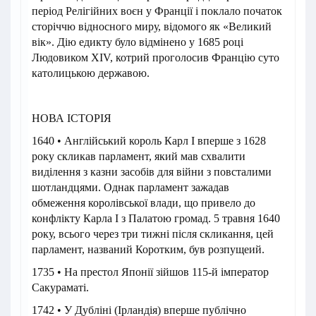
період Релігійних воєн у Франції і поклало початок
сторіччю відносного миру, відомого як «Великий
вік». Дію едикту було відмінено у 1685 році
Людовиком XIV, котрий проголосив Францію суто
католицькою державою.
НОВА ІСТОРІЯ
1640 • Англійський король Карл I вперше з 1628
року скликав парламент, який мав схвалити
виділення з казни засобів для війни з повсталими
шотландцями. Однак парламент зажадав
обмеження королівської влади, що привело до
конфлікту Карла I з Палатою громад. 5 травня 1640
року, всього через три тижні після скликання, цей
парламент, названий Коротким, був розпущеий.
1735 • На престол Японії зійшов 115-й імператор
Сакураматі.
1742 • У Дубліні (Ірландія) вперше публічно