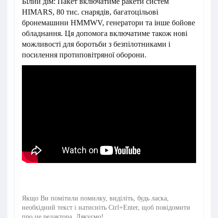
Білий дім: Пакет включатиме ракети систем
HIMARS, 80 тис. снарядів, багатоцільові
бронемашини HMMWV, генератори та інше бойове
обладнання. Ця допомога включатиме також нові
можливості для боротьби з безпілотниками і
посилення протиповітряної оборони.
Якщо Ви помітили помилку, виділіть, будь ласка,
необхідний текст і натисніть Ctrl+Enter, щоб повідомити
про це редактора. Дякуємо!