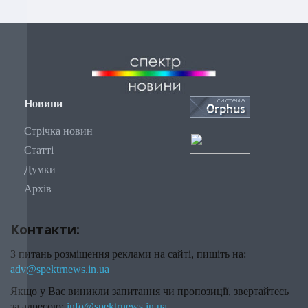
Новини
Стрічка новин
Статті
Думки
Архів
Контакти:
З питань розміщення реклами на сайті, пишіть на:
adv@spektrnews.in.ua
Якщо у Вас виникли запитання чи пропозиції, звертайтесь
за адресою:
info@spektrnews.in.ua