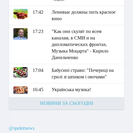
17:42
Ленивые должны пить красное
вино
17:23
"Как они скулят по всем
каналам, в СМИ и на
дипломатических фронтах.
Музыка Моцарта" - Кирило
Данильченко
17:04
Бабусині страви: "Печериці на
грилі зі шпиком і овочами"
16:45
Українська музика!
НОВИНИ ЗА СЬОГОДНІ
@spektrnews