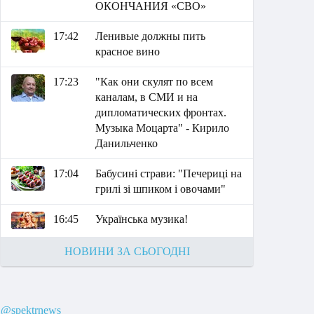
ОКОНЧАНИЯ «СВО»
17:42
Ленивые должны пить
красное вино
17:23
"Как они скулят по всем
каналам, в СМИ и на
дипломатических фронтах.
Музыка Моцарта" - Кирило
Данильченко
17:04
Бабусині страви: "Печериці на
грилі зі шпиком і овочами"
16:45
Українська музика!
НОВИНИ ЗА СЬОГОДНІ
@spektrnews