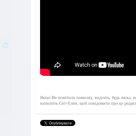
Якщо Ви помітили помилку, виділіть, будь ласка, н
натисніть Ctrl+Enter, щоб повідомити про це редак