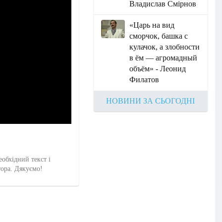
Владислав Смірнов
«Царь на вид
сморчок, башка с
кулачок, а злобности
в ём — агромадный
объём» - Леонид
Филатов
НОВИНИ ЗА СЬОГОДНІ
еобхідний текст і
тора. Дякуємо!