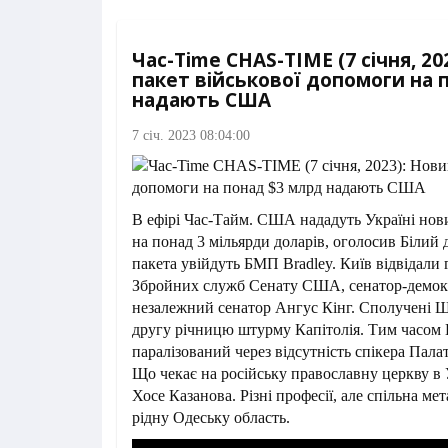
Час-Time CHAS-TIME (7 січня, 20
пакет військової допомоги на 
надають США
7 січ. 2023 08:04:00
В ефірі Час-Тайм. США нададуть Україні нов
на понад 3 мільярди доларів, оголосив Білий 
пакета увійдуть БМП Bradley. Київ відвідали 
Збройних служб Сенату США, сенатор-демокр
незалежний сенатор Ангус Кінг. Сполучені Ш
другу річницю штурму Капітолія. Тим часом 
паралізований через відсутність спікера Пала
Що чекає на російську православну церкву в 
Хосе Казанова. Різні професії, але спільна ме
рідну Одеську область.