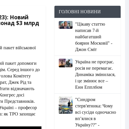
ГОЛОВНІ НОВИНИ
23): Новий
понад $3 млрд
"Цікаву статтю
написав 7-й
найбагатший
боярин Московії" -
Джон Сміт
Україна не програє.
ий пакет допомоги
росія не перемагає.
дім. Серед іншого до
Динаміка змінилася,
голова Комітету
і це змінює все –
ат, Джек Рід та
Енн Епплбом
тати відзначають
Конгрес досі
"Синдром
ти Представників.
стерв'ятника: Чому
Україні – професор
всі сусіди одночасно
та: як ТРО захищає
вп’ялися в
Україну??" -