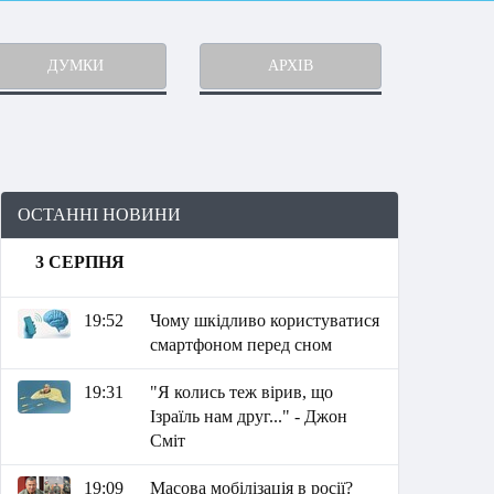
ДУМКИ
АРХІВ
ОСТАННІ НОВИНИ
3 СЕРПНЯ
19:52
Чому шкідливо користуватися
смартфоном перед сном
19:31
"Я колись теж вірив, що
Ізраїль нам друг..." - Джон
Сміт
19:09
Масова мобілізація в росії?