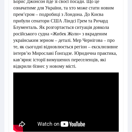
Борис Джонсон йде зі своєї посади. Що це
означатиме для України, та хто може стати новим
прем’єром – подробиці з Лондона. До Києва
прибули сенатори США Ліндсі Грем та Ричард
Блументаль. Як розгортається ситуація довкола
російського судна «Жибек Жоли» з вкраденим
українським зерном – деталі. Мер Чернігова – про
те, як сьогодні відновлюється регіон – ексклюзивне
інтерв’ю Мирославі Ґонґадзе. Юридична практика,
кав’ярня: історії вимушених переселенців, які
відкрили бізнес у новому місті.