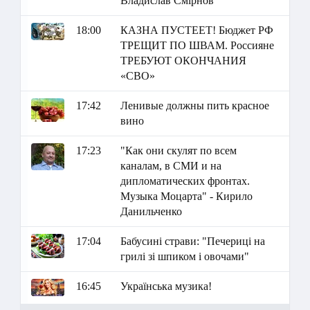
Владислав Смірнов
18:00
КАЗНА ПУСТЕЕТ! Бюджет РФ
ТРЕЩИТ ПО ШВАМ. Россияне
ТРЕБУЮТ ОКОНЧАНИЯ
«СВО»
17:42
Ленивые должны пить красное
вино
17:23
"Как они скулят по всем
каналам, в СМИ и на
дипломатических фронтах.
Музыка Моцарта" - Кирило
Данильченко
17:04
Бабусині страви: "Печериці на
грилі зі шпиком і овочами"
16:45
Українська музика!