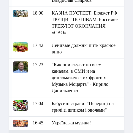
Владислав Смірнов
18:00
КАЗНА ПУСТЕЕТ! Бюджет РФ
ТРЕЩИТ ПО ШВАМ. Россияне
ТРЕБУЮТ ОКОНЧАНИЯ
«СВО»
17:42
Ленивые должны пить красное
вино
17:23
"Как они скулят по всем
каналам, в СМИ и на
дипломатических фронтах.
Музыка Моцарта" - Кирило
Данильченко
17:04
Бабусині страви: "Печериці на
грилі зі шпиком і овочами"
16:45
Українська музика!