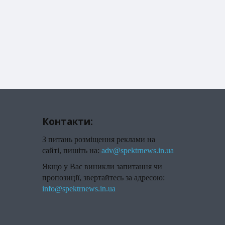
Контакти:
З питань розміщення реклами на
сайті, пишіть на:
adv@spektrnews.in.ua
Якщо у Вас виникли запитання чи
пропозиції, звертайтесь за адресою:
info@spektrnews.in.ua