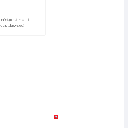
еобхідний текст і
тора. Дякуємо!