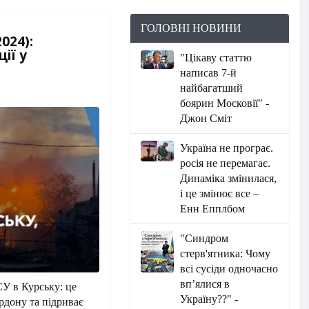
ГОЛОВНІ НОВИНИ
024):
ії у
"Цікаву статтю
написав 7-й
найбагатший
боярин Московії" -
Джон Сміт
Україна не програє.
росія не перемагає.
Динаміка змінилася,
і це змінює все –
Енн Епплбом
"Синдром
стерв'ятника: Чому
всі сусіди одночасно
вп’ялися в
СУ в Курську: це
Україну??" -
рдону та підриває