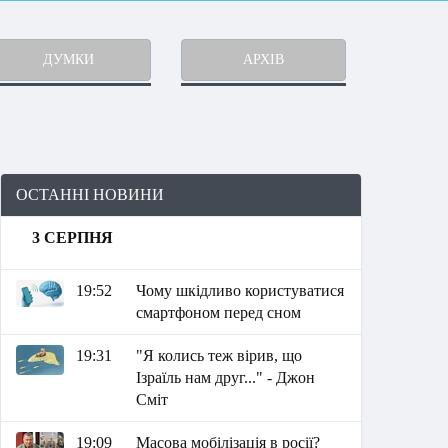
ДУМКИ
АРХІВ
ОСТАННІ НОВИНИ
3 СЕРПНЯ
19:52
Чому шкідливо користуватися
смартфоном перед сном
19:31
"Я колись теж вірив, що
Ізраїль нам друг..." - Джон
Сміт
19:09
Масова мобілізація в росії?