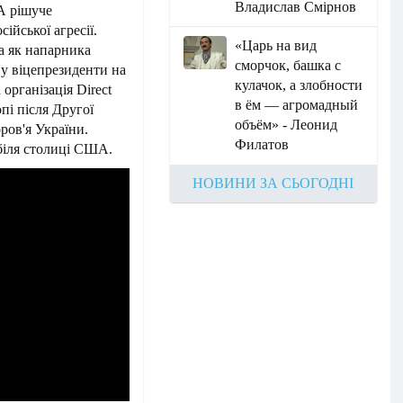
Владислав Смірнов
А рішуче
ійської агресії.
«Царь на вид
а як напарника
сморчок, башка с
у віцепрезиденти на
кулачок, а злобности
рганізація Direct
в ём — агромадный
пі після Другої
объём» - Леонид
ров'я України.
Филатов
 біля столиці США.
НОВИНИ ЗА СЬОГОДНІ