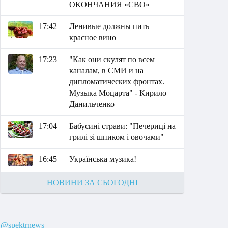
ОКОНЧАНИЯ «СВО»
17:42
Ленивые должны пить
красное вино
17:23
"Как они скулят по всем
каналам, в СМИ и на
дипломатических фронтах.
Музыка Моцарта" - Кирило
Данильченко
17:04
Бабусині страви: "Печериці на
грилі зі шпиком і овочами"
16:45
Українська музика!
НОВИНИ ЗА СЬОГОДНІ
@spektrnews