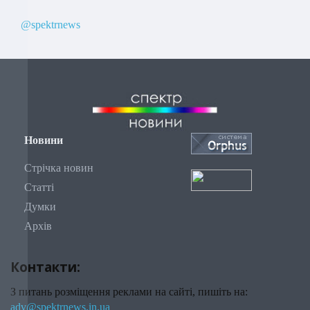
@spektrnews
Новини
Стрічка новин
Статті
Думки
Архів
Контакти:
З питань розміщення реклами на сайті, пишіть на:
adv@spektrnews.in.ua