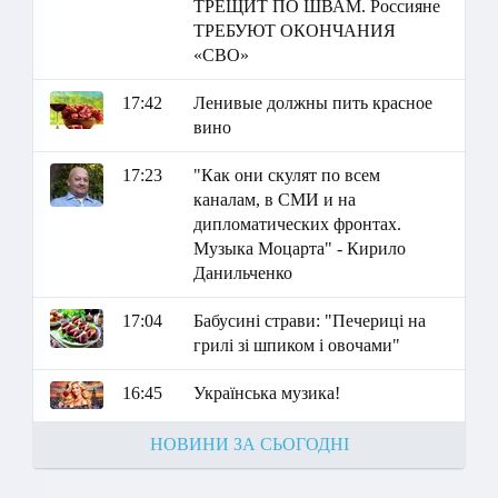
ТРЕЩИТ ПО ШВАМ. Россияне
ТРЕБУЮТ ОКОНЧАНИЯ
«СВО»
17:42
Ленивые должны пить красное
вино
17:23
"Как они скулят по всем
каналам, в СМИ и на
дипломатических фронтах.
Музыка Моцарта" - Кирило
Данильченко
17:04
Бабусині страви: "Печериці на
грилі зі шпиком і овочами"
16:45
Українська музика!
НОВИНИ ЗА СЬОГОДНІ