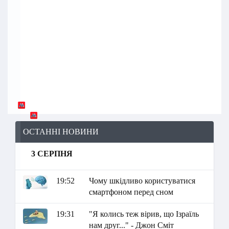
ОСТАННІ НОВИНИ
3 СЕРПНЯ
19:52
Чому шкідливо користуватися
смартфоном перед сном
19:31
"Я колись теж вірив, що Ізраїль
нам друг..." - Джон Сміт