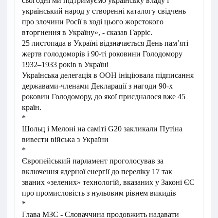
сьогодні ми підтримуємо українську владу і
український народ у створенні каталогу свідчень
про злочини Росії в ході цього жорстокого
вторгнення в Україну», - сказав Гарріс.
25 листопада в Україні відзначається День пам’яті
жертв голодоморів і 90-ті роковини Голодомору
1932–1933 років в Україні
Українська делегація в ООН ініціювала підписання
державами-членами Декларації з нагоди 90-х
роковин Голодомору, до якої приєдналося вже 45
країн.
*
Шольц і Мелоні на саміті G20 закликали Путіна
вивести війська з України
*
Європейський парламент проголосував за
включення ядерної енергії до переліку 17 так
званих «зелених» технологій, вказаних у Законі ЄС
про промисловість з нульовим рівнем викидів
*
Глава МЗС - Словаччина продовжить надавати