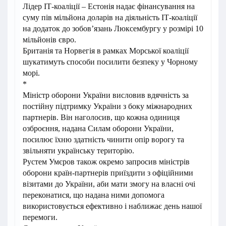
Лідер ІТ-коаліції – Естонія надає фінансування на
суму пів мільйона доларів на діяльність ІТ-коаліції
на додаток до зобов’язань Люксембургу у розмірі 10
мільйонів євро.
Британія та Норвегія в рамках Морської коаліції
шукатимуть способи посилити безпеку у Чорному
морі.
*
Міністр оборони України висловив вдячність за
постійну підтримку України з боку міжнародних
партнерів. Він наголосив, що кожна одиниця
озброєння, надана Силам оборони України,
посилює їхню здатність чинити опір ворогу та
звільняти українську територію.
Рустем Умєров також окремо запросив міністрів
оборони країн-партнерів приїздити з офіційними
візитами до України, аби мати змогу на власні очі
переконатися, що надана ними допомога
використовується ефективно і наближає день нашої
перемоги.