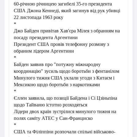
60-річною річницею загибелі 35-го президента
США Джона Кеннеді, який загинув від рук убивці
22 листопада 1963 року
*
Джо Байден привітав Хав'єра Мілея з обранням на
посаду президента Аргентини
Президент США провів телефонну розмову з
обраним лідером Аргентини
*
Байден заявив про "потужну міжнародну
координацію" зусиль щодо боротьби з фентанілом
Минулого тижня США уклали угоди з Китаєм і
Мексикою щодо боротьби з наркотиками
*
Єллен заявила, що позиції Байдена і Сі Цзіньпіна
щодо Тайваню істотно розходяться
Лідери двох країн зустрілися минулого тижня на
полях саміту АТЕС у Сан-Франциско
*
США та Філіппіни розпочали спільні військово-