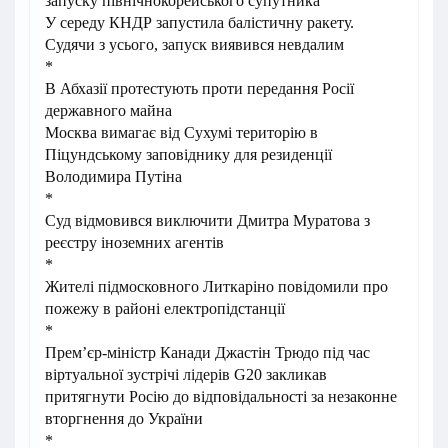
запуску північнокорейського супутника
У середу КНДР запустила балістичну ракету.
Судячи з усього, запуск виявився невдалим
*
В Абхазії протестують проти передання Росії
державного майна
Москва вимагає від Сухумі територію в
Піцундському заповіднику для резиденції
Володимира Путіна
*
Суд відмовився виключити Дмитра Муратова з
реєстру іноземних агентів
*
Жителі підмосковного Литкаріно повідомили про
пожежу в районі електропідстанції
*
Прем’єр-міністр Канади Джастін Трюдо під час
віртуальної зустрічі лідерів G20 закликав
притягнути Росію до відповідальності за незаконне
вторгнення до України
*