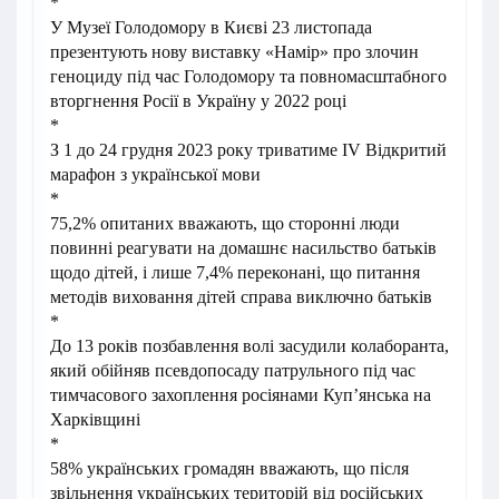
*
У Музеї Голодомору в Києві 23 листопада
презентують нову виставку «Намір» про злочин
геноциду під час Голодомору та повномасштабного
вторгнення Росії в Україну у 2022 році
*
З 1 до 24 грудня 2023 року триватиме IV Відкритий
марафон з української мови
*
75,2% опитаних вважають, що сторонні люди
повинні реагувати на домашнє насильство батьків
щодо дітей, і лише 7,4% переконані, що питання
методів виховання дітей справа виключно батьків
*
До 13 років позбавлення волі засудили колаборанта,
який обійняв псевдопосаду патрульного під час
тимчасового захоплення росіянами Куп’янська на
Харківщині
*
58% українських громадян вважають, що після
звільнення українських територій від російських