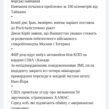
морські навчання
Навчання почалися приблизно за 100 кілометрів від
Тайваню
*
Білий дім: Іран, імовірно, вивчає варіант поставок
до Росії балістичних ракет
Джон Кірбі заявив, що Вашингтон уважно стежить
за розвитком небезпечного військового
співробітництва Москви і Тегерана
*
ФБР розслідує вибух автомобіля біля КПП на
кордоні США і Канади
За непідтвердженими повідомленнями ЗМІ, після
інциденту закрито всі чотири міжнародні
прикордонні переходи в західній частині штату
Нью-Йорк
*
США привітали угоду про звільнення 50
заручників, утримуваних ХАМАС
Серед осіб, які підлягають обміну, є американські
громадяни