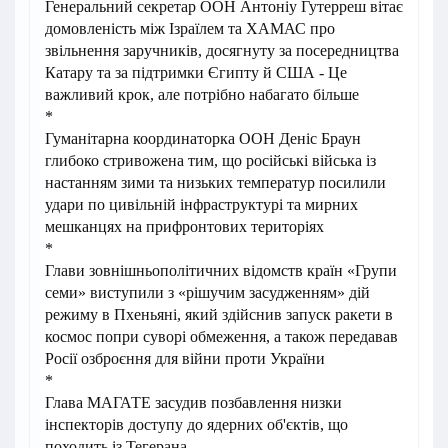
Генеральний секретар ООН Антоніу Гутерреш вітає
домовленість між Ізраїлем та ХАМАС про
звільнення заручників, досягнуту за посередництва
Катару та за підтримки Єгипту й США - Це
важливий крок, але потрібно набагато більше
*
Гуманітарна координаторка ООН Деніс Браун
глибоко стривожена тим, що російські війська із
настанням зими та низьких температур посилили
удари по цивільній інфраструктурі та мирних
мешканцях на прифронтових територіях
*
Глави зовнішньополітичних відомств країн «Групи
семи» виступили з «рішучим засудженням» дій
режиму в Пхеньяні, який здійснив запуск ракети в
космос попри суворі обмеження, а також передавав
Росії озброєння для війни проти України
*
Глава МАГАТЕ засудив позбавлення низки
інспекторів доступу до ядерних об'єктів, що
походить із Тегерана