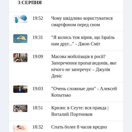
3 СЕРПНЯ
19:52
Чому шкідливо користуватися
смартфоном перед сном
19:31
"Я колись теж вірив, що Ізраїль
нам друг..." - Джон Сміт
19:09
Масова мобілізація в росії?
Заперечення пропагандонів, яке
нічого не заперечує – Джулія
Девіс
19:03
"Очень сложные дни" - Алексей
Копытько
18:51
Кризис в Сеуте: вся правда |
Виталий Портников
18:32
Спать более 8 часов вредно