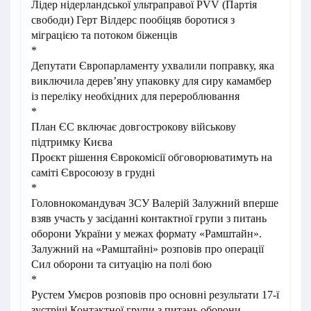
Лідер нідерландської ультраправої PVV (Партія
свободи) Герт Вілдерс пообіцяв боротися з
міграцією та потоком біженців
*
Депутати Європарламенту ухвалили поправку, яка
виключила дерев’яну упаковку для сиру камамбер
із переліку необхідних для перероблювання
*
План ЄС включає довгострокову військову
підтримку Києва
Проєкт рішення Єврокомісії обговорюватимуть на
саміті Євросоюзу в грудні
*
Головнокомандувач ЗСУ Валерій Залужний вперше
взяв участь у засіданні контактної групи з питань
оборони України у межах формату «Рамштайн».
Залужний на «Рамштайні» розповів про операції
Сил оборони та ситуацію на полі бою
*
Рустем Умєров розповів про основні результати 17-ї
зустрічі Контактної групи з питань оборони