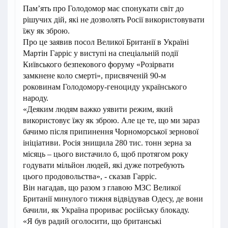
Пам’ять про Голодомор має спонукати світ до
рішучих дій, які не дозволять Росії використовувати
їжу як зброю.
Про це заявив посол Великої Британії в Україні
Мартін Гарріс у виступі на спеціальній події
Київського безпекового форуму «Розірвати
замкнене коло смерті», присвяченій 90-м
роковинам Голодомору-геноциду українського
народу.
«Деяким людям важко уявити режим, який
використовує їжу як зброю. Але це те, що ми зараз
бачимо після припинення Чорноморської зернової
ініціативи. Росія знищила 280 тис. тонн зерна за
місяць – цього вистачило б, щоб протягом року
годувати мільйон людей, які дуже потребують
цього продовольства», - сказав Гарріс.
Він нагадав, що разом з главою МЗС Великої
Британії минулого тижня відвідував Одесу, де вони
бачили, як Україна прориває російську блокаду.
«Я був радий оголосити, що британські