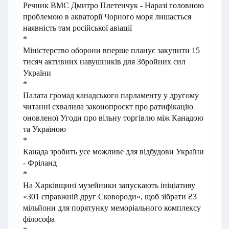
Речник ВМС Дмитро Плетенчук - Наразі головною
проблемою в акваторії Чорного моря лишається
наявність там російської авіації
*
Міністерство оборони вперше планує закупити 15
тисяч активних навушників для Збройних сил
України
*
Палата громад канадського парламенту у другому
читанні схвалила законопроєкт про ратифікацію
оновленої Угоди про вільну торгівлю між Канадою
та Україною
*
Канада зробить усе можливе для відбудови України
- Фріланд
*
На Харківщині музейники запускають ініціативу
«301 справжній друг Сковороди», щоб зібрати ₴3
мільйони для порятунку меморіального комплексу
філософа