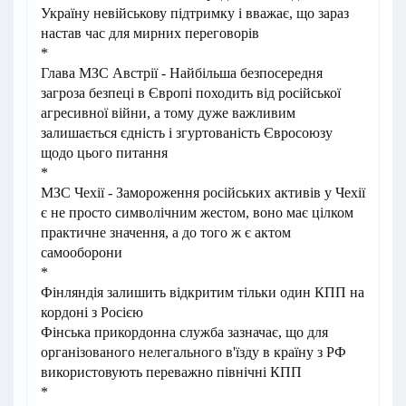
Україну невійськову підтримку і вважає, що зараз
настав час для мирних переговорів
*
Глава МЗС Австрії - Найбільша безпосередня
загроза безпеці в Європі походить від російської
агресивної війни, а тому дуже важливим
залишається єдність і згуртованість Євросоюзу
щодо цього питання
*
МЗС Чехії - Замороження російських активів у Чехії
є не просто символічним жестом, воно має цілком
практичне значення, а до того ж є актом
самооборони
*
Фінляндія залишить відкритим тільки один КПП на
кордоні з Росією
Фінська прикордонна служба зазначає, що для
організованого нелегального в'їзду в країну з РФ
використовують переважно північні КПП
*