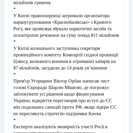
мільйонів гривень
*
У Києві правоохоронці затримали організатора
наркоугруповання «Краснобалівські» з Кривого
Рогу, яке щомісяця збувало наркотичні засоби та
психотропні речовини на суму понад ₴11 мільйонів
*
У Китаї колишнього заступника секретаря
провінційного комітету Компартії східної провінції
Цзянсу, визнаного винним в отриманні хабарів на
$7 мільйонів, засудили до 14 років ув’язнення
*
Прем'єр Угорщини Віктор Орбан написав лист
голові Євроради Шарлю Мішелю, де погрожує
заблокувати усі рішення щодо фінансування
України, відкриття переговорів про вступ до ЄС
або подальших санкцій проти РФ, якщо лідери ЄС
не переглянуть стратегію підтримки Києва
*
Експерти аналізують імовірність участі Росії в