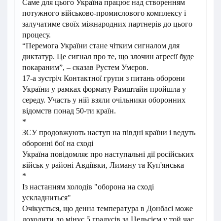
Саме для цього Україна працює над створенням
потужного військово-промислового комплексу і
залучатиме своїх міжнародних партнерів до цього
процесу.
“Перемога України стане чітким сигналом для
диктатур. Це сигнал про те, що злочин агресії буде
покараним”, – сказав Рустем Умєров.
17-а зустріч Контактної групи з питань оборони
України у рамках формату Рамштайн пройшла у
середу. Участь у ній взяли очільники оборонних
відомств понад 50-ти країн.
*
ЗСУ продовжують наступ на півдні країни і ведуть
оборонні бої на сході
Україна повідомляє про наступальні дії російських
військ у районі Авдіївки, Лиману та Куп'янська
*
Із настанням холодів "оборона на сході
ускладниться"
Очікується, що денна температура в Донбасі може
доходити до мінус 5 градусів за Цельсієм у той час,