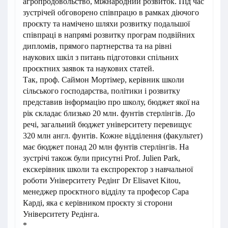
агропродовольство, міжнародний розвиток. Під час
зустрічей обговорено співпрацю в рамках діючого
проєкту та намічено шляхи розвитку подальшої
співпраці в напрямі розвитку програм подвійних
дипломів, прямого партнерства та на рівні
наукових шкіл з питань підготовки спільних
проєктних заявок та наукових статей.
Так, проф. Саймон Мортімер, керівник школи
сільського господарства, політики і розвитку
представив інформацію про школу, бюджет якої на
рік складає близько 20 млн. фунтів стерлінгів. До
речі, загальний бюджет університету перевищує
320 млн англ. фунтів. Кожне відділення (факультет)
має бюджет понад 20 млн фунтів стерлінгів. На
зустрічі також були присутні Prof. Julien Park,
екскерівник школи та експроректор з навчальної
роботи Університету Редінг Dr Elisavet Kitou,
менеджер проєктного відділу та професор Сара
Карді, яка є керівником проєкту зі сторони
Університету Редінга.
*