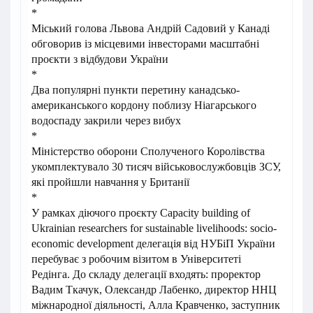
*
Міський голова Львова Андрій Садовий у Канаді
обговорив із місцевими інвесторами масштабні
проєкти з відбудови України
*
Два популярні пункти перетину канадсько-
американського кордону поблизу Ніагарського
водоспаду закрили через вибух
*
Міністерство оборони Сполученого Королівства
укомплектувало 30 тисяч військовослужбовців ЗСУ,
які пройшли навчання у Британії
*
У рамках діючого проєкту Capacity building of
Ukrainian researchers for sustainable livelihoods: socio-
economic development делегація від НУБіП України
перебуває з робочим візитом в Університеті
Редінга. До складу делегації входять: проректор
Вадим Ткачук, Олександр Лабенко, директор ННЦ
міжнародної діяльності, Алла Кравченко, заступник