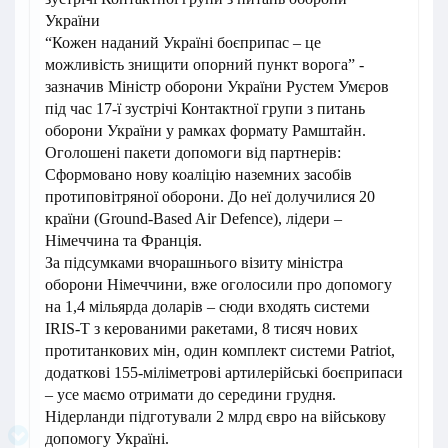
України
“Кожен наданий Україні боєприпас – це
можливість знищити опорний пункт ворога” -
зазначив Міністр оборони України Рустем Умєров
під час 17-ї зустрічі Контактної групи з питань
оборони України у рамках формату Рамштайн.
Оголошені пакети допомоги від партнерів:
Сформовано нову коаліцію наземних засобів
протиповітряної оборони. До неї долучилися 20
країни (Ground-Based Air Defence), лідери –
Німеччина та Франція.
За підсумками вчорашнього візиту міністра
оборони Німеччини, вже оголосили про допомогу
на 1,4 мільярда доларів – сюди входять системи
IRIS-T з керованими ракетами, 8 тисяч нових
протитанкових мін, один комплект системи Patriot,
додаткові 155-міліметрові артилерійські боєприпаси
– усе маємо отримати до середини грудня.
Нідерланди підготували 2 млрд євро на військову
допомогу Україні.