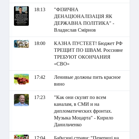
18:13
"ФІЗИЧНА
ДЕНАЦІОНАЛІЗАЦІЯ ЯК
ДЕРЖАВНА ПОЛІТИКА" -
Владислав Смірнов
18:00
КАЗНА ПУСТЕЕТ! Бюджет РФ
ТРЕЩИТ ПО ШВАМ. Россияне
ТРЕБУЮТ ОКОНЧАНИЯ
«СВО»
17:42
Ленивые должны пить красное
вино
17:23
"Как они скулят по всем
каналам, в СМИ и на
дипломатических фронтах.
Музыка Моцарта" - Кирило
Данильченко
17:04
Бабусині страви: "Печериці на