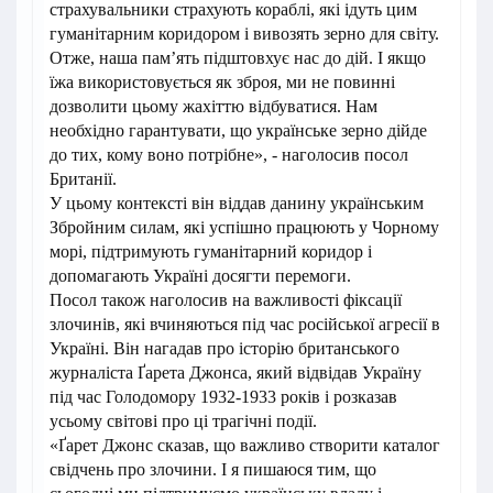
страхувальники страхують кораблі, які ідуть цим
гуманітарним коридором і вивозять зерно для світу.
Отже, наша пам’ять підштовхує нас до дій. І якщо
їжа використовується як зброя, ми не повинні
дозволити цьому жахіттю відбуватися. Нам
необхідно гарантувати, що українське зерно дійде
до тих, кому воно потрібне», - наголосив посол
Британії.
У цьому контексті він віддав данину українським
Збройним силам, які успішно працюють у Чорному
морі, підтримують гуманітарний коридор і
допомагають Україні досягти перемоги.
Посол також наголосив на важливості фіксації
злочинів, які вчиняються під час російської агресії в
Україні. Він нагадав про історію британського
журналіста Ґарета Джонса, який відвідав Україну
під час Голодомору 1932-1933 років і розказав
усьому світові про ці трагічні події.
«Ґарет Джонс сказав, що важливо створити каталог
свідчень про злочини. І я пишаюся тим, що