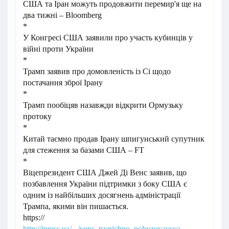
США та Іран можуть продовжити перемир'я ще на
два тижні – Bloomberg
*
У Конгресі США заявили про участь кубинців у
війні проти України
*
Трамп заявив про домовленість із Сі щодо
постачання зброї Ірану
*
Трамп пообіцяв назавжди відкрити Ормузьку
протоку
*
Китай таємно продав Ірану шпигунський супутник
для стеження за базами США – FT
*
Віцепрезидент США Джей Ді Венс заявив, що
позбавлення України підтримки з боку США є
одним із найбільших досягнень адміністрації
Трампа, якими він пишається.
https://
http://ipress.ua/.../vens_tsynichno_pohyzuvavsya...