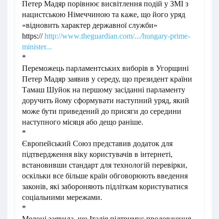
Петер Мадяр порівнює висвітлення подій у ЗМІ з
нацистською Німеччиною та каже, що його уряд
«відновить характер державної служби»
https://
http://www.theguardian.com/.../hungary-prime-
minister...
*
Переможець парламентських виборів в Угорщині
Петер Мадяр заявив у середу, що президент країни
Тамаш Шуйок на першому засіданні парламенту
доручить йому сформувати наступний уряд, який
може бути приведений до присяги до середини
наступного місяця або дещо раніше.
*
Європейський Союз представив додаток для
підтвердження віку користувачів в інтернеті,
встановивши стандарт для технологій перевірки,
оскільки все більше країн обговорюють введення
законів, які забороняють підліткам користуватися
соціальними мережами.
*
Мелоні заявила, що Італія підтримує продовження