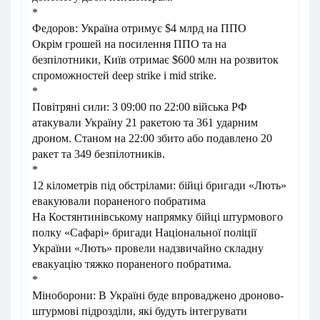
*
Федоров: Україна отримує $4 млрд на ППО
Окрім грошей на посилення ППО та на
безпілотники, Київ отримає $600 млн на розвиток
спроможностей deep strike і mid strike.
*
Повітряні сили: З 09:00 по 22:00 війська РФ
атакували Україну 21 ракетою та 361 ударним
дроном. Станом на 22:00 збито або подавлено 20
ракет та 349 безпілотників.
*
12 кілометрів під обстрілами: бійці бригади «Лють»
евакуювали пораненого побратима
На Костянтинівському напрямку бійці штурмового
полку «Сафарі» бригади Національної поліції
України «Лють» провели надзвичайно складну
евакуацію тяжко пораненого побратима.
*
Міноборони: В Україні буде впроваджено дроново-
штурмові підрозділи, які будуть інтегрувати