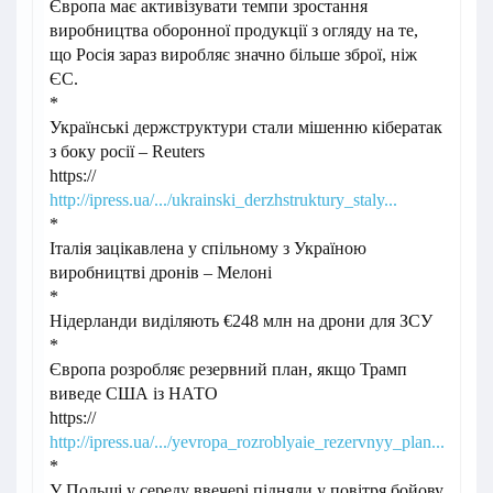
Європа має активізувати темпи зростання
виробництва оборонної продукції з огляду на те,
що Росія зараз виробляє значно більше зброї, ніж
ЄС.
*
Українські держструктури стали мішенню кібератак
з боку росії – Reuters
https://
http://ipress.ua/.../ukrainski_derzhstruktury_staly...
*
Італія зацікавлена у спільному з Україною
виробництві дронів – Мелоні
*
Нідерланди виділяють €248 млн на дрони для ЗСУ
*
Європа розробляє резервний план, якщо Трамп
виведе США із НАТО
https://
http://ipress.ua/.../yevropa_rozroblyaie_rezervnyy_plan...
*
У Польщі у середу ввечері підняли у повітря бойову