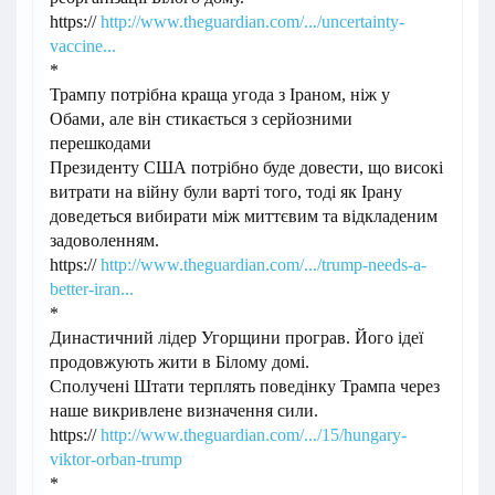
https://
http://www.theguardian.com/.../uncertainty-
vaccine...
*
Трампу потрібна краща угода з Іраном, ніж у
Обами, але він стикається з серйозними
перешкодами
Президенту США потрібно буде довести, що високі
витрати на війну були варті того, тоді як Ірану
доведеться вибирати між миттєвим та відкладеним
задоволенням.
https://
http://www.theguardian.com/.../trump-needs-a-
better-iran...
*
Династичний лідер Угорщини програв. Його ідеї
продовжують жити в Білому домі.
Сполучені Штати терплять поведінку Трампа через
наше викривлене визначення сили.
https://
http://www.theguardian.com/.../15/hungary-
viktor-orban-trump
*