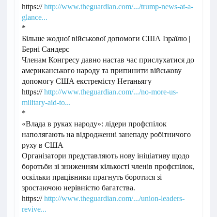
https://
http://www.theguardian.com/.../trump-news-at-a-
glance...
*
Більше жодної військової допомоги США Ізраїлю |
Берні Сандерс
Членам Конгресу давно настав час прислухатися до
американського народу та припинити військову
допомогу США екстремісту Нетаньягу
https://
http://www.theguardian.com/.../no-more-us-
military-aid-to...
*
«Влада в руках народу»: лідери профспілок
наполягають на відродженні занепаду робітничого
руху в США
Організатори представляють нову ініціативу щодо
боротьби зі зниженням кількості членів профспілок,
оскільки працівники прагнуть боротися зі
зростаючою нерівністю багатства.
https://
http://www.theguardian.com/.../union-leaders-
revive...