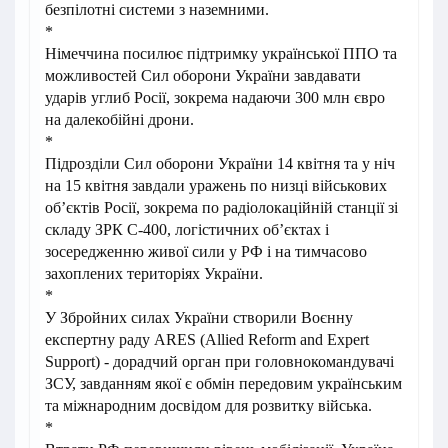
безпілотні системи з наземними.
*
Німеччина посилює підтримку української ППО та
можливостей Сил оборони України завдавати
ударів углиб Росії, зокрема надаючи 300 млн євро
на далекобійні дрони.
*
Підрозділи Сил оборони України 14 квітня та у ніч
на 15 квітня завдали уражень по низці військових
об’єктів Росії, зокрема по радіолокаційній станції зі
складу ЗРК С-400, логістичних об’єктах і
зосередженню живої сили у РФ і на тимчасово
захоплених територіях України.
*
У Збройних силах України створили Воєнну
експертну раду ARES (Allied Reform and Expert
Support) - дорадчий орган при головнокомандувачі
ЗСУ, завданням якої є обмін передовим українським
та міжнародним досвідом для розвитку війська.
*