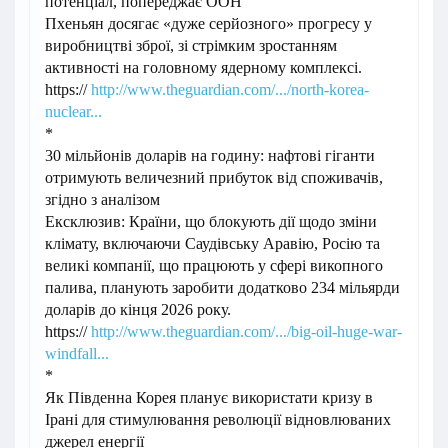
потенціал, попереджає ООН
Пхеньян досягає «дуже серйозного» прогресу у
виробництві зброї, зі стрімким зростанням
активності на головному ядерному комплексі.
https://
http://www.theguardian.com/.../north-korea-
nuclear...
*
30 мільйонів доларів на годину: нафтові гіганти
отримують величезний прибуток від споживачів,
згідно з аналізом
Ексклюзив: Країни, що блокують дії щодо зміни
клімату, включаючи Саудівську Аравію, Росію та
великі компанії, що працюють у сфері викопного
палива, планують заробити додатково 234 мільярди
доларів до кінця 2026 року.
https://
http://www.theguardian.com/.../big-oil-huge-war-
windfall...
*
Як Південна Корея планує використати кризу в
Ірані для стимулювання революції відновлюваних
джерел енергії