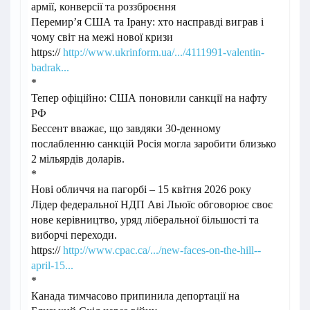
армії, конверсії та роззброєння
Перемир’я США та Ірану: хто насправді виграв і
чому світ на межі нової кризи
https://
http://www.ukrinform.ua/.../4111991-valentin-
badrak...
*
Тепер офіційно: США поновили санкції на нафту
РФ
Бессент вважає, що завдяки 30-денному
послабленню санкцій Росія могла заробити близько
2 мільярдів доларів.
*
Нові обличчя на пагорбі – 15 квітня 2026 року
Лідер федеральної НДП Аві Льюїс обговорює своє
нове керівництво, уряд ліберальної більшості та
виборчі переходи.
https://
http://www.cpac.ca/.../new-faces-on-the-hill--
april-15...
*
Канада тимчасово припинила депортації на