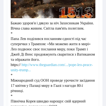
Бажаю здоров'я і дякую за ніч Захисникам України.
Вічна слава живим. Світла пам'ять полеглим.
*
Папа Лев поділився посланням єдності під час
суперечки з Трампом: «Ми можемо жити в мирі»
Лео подвоює своє послання миру, поки Трамп і
Джей Ді Венс продовжують сваритися з Ватиканом
та ображати його.
https://
http://www.theguardian.com/.../pope-leo-peace-
unity-trump...
*
Міжнародний суд ООН проведе урочисте засідання
17 квітня у Палаці миру в Гаазі з нагоди 80-ї
річниці.
*
Північна Корея швидко нарощує свій ядерний