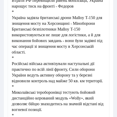
Втрати РФ перевищили рівень мобілізації, Україна
нарощує тиск на фронті - Федоров
*
Україна задіяла британські дрони Malloy T-150 для
знищення мосту на Херсонщині - Міноборони
Британські безпілотники Malloy T-150
використовуються не лише для логістики, а й для
виконання бойових завдань - вони були задіяні під
час операції зі знищення мосту в Херсонській
області.
*
Російські війська активізували наступальні дії
практично по всій лінії фронту, Сили оборони
України ведуть активну оборону та у березні
відновили контроль над майже 50 кв. км території.
*
Миколаївські тероборонівці тестують бойовий
дистанційно керований модуль «Wolly», який
дозволяє бійцю знаходитись на значній відстані від
вогневої позиції.
*