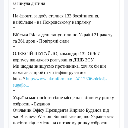
загинула дитина
*
На фронті за добу сталися 133 боєзіткнення,
найбільше - на Покровському напрямку
*
Війська РФ за день запустили по Україні 21 ракету
та 361 дрон - Повітряні сили
*
ОЛЕКСІЙ ШУГАЙЛО, командир 132 ОРБ 7
корпусу швидкого реагування ДШВ ЗСУ
Ми щодня знищуємо противника, хоч як би він
намагався пройти чи інфільтруватися
https://
http://www.ukrinform.ua/.../4112306-oleksij-
sugajlo...
*
Україна має посісти гідне місце на світовому ринку
озброєнь - Буданов
Очільник Офісу Президента Кирило Буданов під
час Business Wisdom Summit заявив, що Україна має
посісти гідне місце на світовому ринку озброєнь.