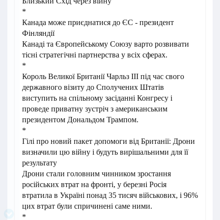
Близький Схід через війну
*
Канада може приєднатися до ЄС - президент
Фінляндії
Канаді та Європейському Союзу варто розвивати
тісні стратегічні партнерства у всіх сферах.
*
Король Великої Британії Чарльз ІІІ під час свого
державного візиту до Сполучених Штатів
виступить на спільному засіданні Конгресу і
проведе приватну зустріч з американським
президентом Дональдом Трампом.
*
Гілі про новий пакет допомоги від Британії: Дрони
визначили цю війну і будуть вирішальними для її
результату
Дрони стали головним чинником зростання
російських втрат на фронті, у березні Росія
втратила в Україні понад 35 тисяч військових, і 96%
цих втрат були спричинені саме ними.
*