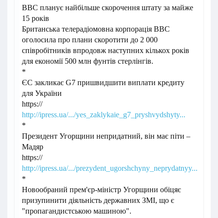
ВВС планує найбільше скорочення штату за майже
15 років
Британська телерадіомовна корпорація BBC
оголосила про плани скоротити до 2 000
співробітників впродовж наступних кількох років
для економії 500 млн фунтів стерлінгів.
*
ЄС закликає G7 пришвидшити виплати кредиту
для України
https://
http://ipress.ua/.../yes_zaklykaie_g7_pryshvydshyty...
*
Президент Угорщини непридатний, він має піти –
Мадяр
https://
http://ipress.ua/.../prezydent_ugorshchyny_neprydatnyy...
*
Новообраний прем'єр-міністр Угорщини обіцяє
призупинити діяльність державних ЗМІ, що є
"пропагандистською машиною".