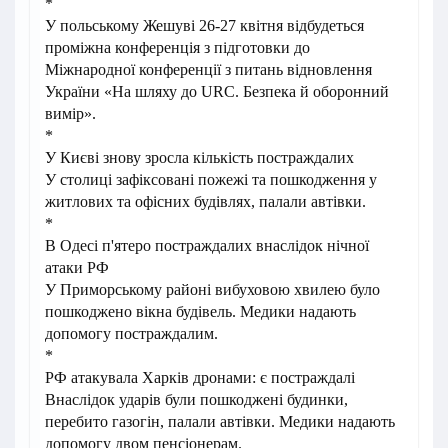
*
У польському Жешуві 26-27 квітня відбудеться
проміжна конференція з підготовки до
Міжнародної конференції з питань відновлення
України «На шляху до URC. Безпека й оборонний
вимір».
*
У Києві знову зросла кількість постраждалих
У столиці зафіксовані пожежі та пошкодження у
житлових та офісних будівлях, палали автівки.
*
В Одесі п'ятеро постраждалих внаслідок нічної
атаки РФ
У Приморському районі вибуховою хвилею було
пошкоджено вікна будівель. Медики надають
допомогу постраждалим.
*
РФ атакувала Харків дронами: є постраждалі
Внаслідок ударів були пошкоджені будинки,
перебито газогін, палали автівки. Медики надають
допомогу двом пенсіонерам.