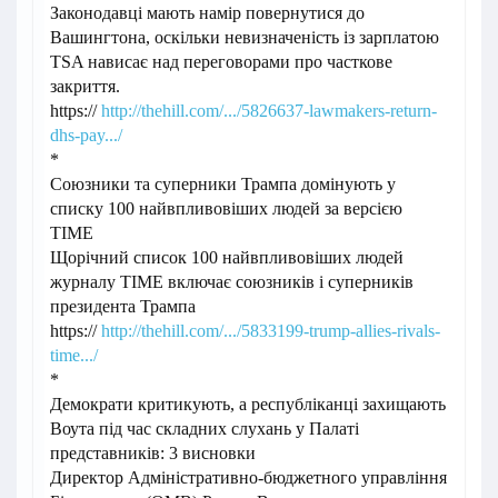
Законодавці мають намір повернутися до
Вашингтона, оскільки невизначеність із зарплатою
TSA нависає над переговорами про часткове
закриття.
https://
http://thehill.com/.../5826637-lawmakers-return-
dhs-pay.../
*
Союзники та суперники Трампа домінують у
списку 100 найвпливовіших людей за версією
TIME
Щорічний список 100 найвпливовіших людей
журналу TIME включає союзників і суперників
президента Трампа
https://
http://thehill.com/.../5833199-trump-allies-rivals-
time.../
*
Демократи критикують, а республіканці захищають
Воута під час складних слухань у Палаті
представників: 3 висновки
Директор Адміністративно-бюджетного управління