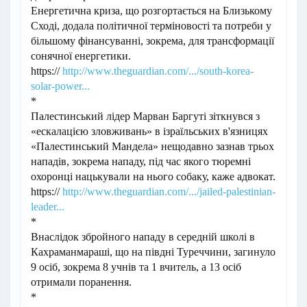
Енергетична криза, що розгортається на Близькому
Сході, додала політичної терміновості та потреби у
більшому фінансуванні, зокрема, для трансформації
сонячної енергетики.
https://
http://www.theguardian.com/.../south-korea-
solar-power...
*
Палестинський лідер Марван Баргуті зіткнувся з
«ескалацією зловживань» в ізраїльських в'язницях
«Палестинський Мандела» нещодавно зазнав трьох
нападів, зокрема нападу, під час якого тюремні
охоронці нацькували на нього собаку, каже адвокат.
https://
http://www.theguardian.com/.../jailed-palestinian-
leader...
*
Внаслідок збройного нападу в середній школі в
Кахраманмараші, що на півдні Туреччини, загинуло
9 осіб, зокрема 8 учнів та 1 вчитель, а 13 осіб
отримали поранення.
*