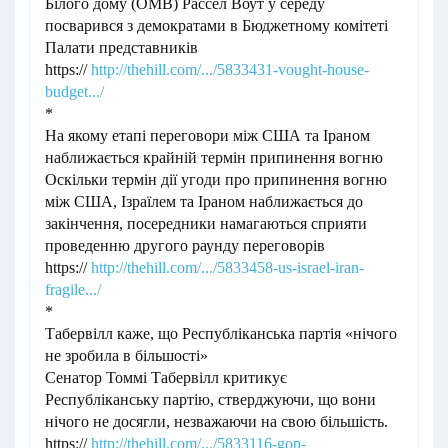
Білого дому (OMB) Рассел Воут у середу
посварився з демократами в Бюджетному комітеті
Палати представників
https://
http://thehill.com/.../5833431-vought-house-
budget.../
*
На якому етапі переговори між США та Іраном
наближається крайній термін припинення вогню
Оскільки термін дії угоди про припинення вогню
між США, Ізраїлем та Іраном наближається до
закінчення, посередники намагаються сприяти
проведенню другого раунду переговорів
https://
http://thehill.com/.../5833458-us-israel-iran-
fragile.../
*
Табервілл каже, що Республіканська партія «нічого
не зробила в більшості»
Сенатор Томмі Табервілл критикує
Республіканську партію, стверджуючи, що вони
нічого не досягли, незважаючи на свою більшість.
https://
http://thehill.com/.../5833116-gop-