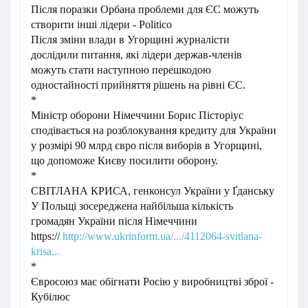
Після поразки Орбана проблеми для ЄС можуть
створити інші лідери - Politico
Після зміни влади в Угорщині журналісти
дослідили питання, які лідери держав-членів
можуть стати наступною перешкодою
одностайності прийняття рішень на рівні ЄС.
*
Міністр оборони Німеччини Борис Пісторіус
сподівається на розблокування кредиту для України
у розмірі 90 млрд євро після виборів в Угорщині,
що допоможе Києву посилити оборону.
*
СВІТЛАНА КРИСА, генконсул України у Ґданську
У Польщі зосереджена найбільша кількість
громадян України після Німеччини
https://
http://www.ukrinform.ua/.../4112064-svitlana-
krisa...
*
Євросоюз має обігнати Росію у виробництві зброї -
Кубілюс