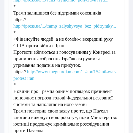
*
Трамп залишився без підтримки союзників
https://
http://ipress.ua/.../tramp_zalyshyvsya_bez_pidtrymky...
*
«Фінансуйте людей, а не бомби»: всередині руху
США проти війни в Ірані
Протести збігаються з голосуванням у Конгресі за
припинення озброєння Ізраїлю та рухом за
утримання податків на прибуток.
https://
http://www.theguardian.com/.../apr/15/anti-war-
protest-iran
*
Новини про Трампа одним поглядом: президент
поновлює погрози голові Федеральної резервної
системи та наполягає на його заміні
Трамп повторив свою заяву про те, що Пауелл
«погано виконує свою роботу», поки Міністерство
юстиції продовжує кримінальне розслідування
проти Пауелла