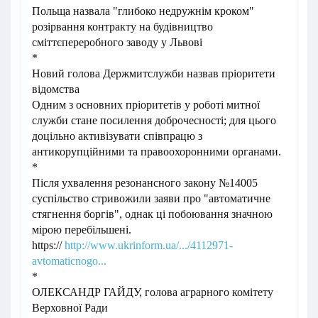
Польща назвала "глибоко недружнім кроком"
розірвання контракту на будівництво
сміттєпереробного заводу у Львові
*
Новий голова Держмитслужби назвав пріоритети
відомства
Одним з основних пріоритетів у роботі митної
служби стане посилення доброчесності; для цього
доцільно активізувати співпрацю з
антикорупційними та правоохоронними органами.
*
Після ухвалення резонансного закону №14005
суспільство стривожили заяви про "автоматичне
стягнення боргів", однак ці побоювання значною
мірою перебільшені.
https://
http://www.ukrinform.ua/.../4112971-
avtomaticnogo...
*
ОЛЕКСАНДР ГАЙДУ, голова аграрного комітету
Верховної Ради