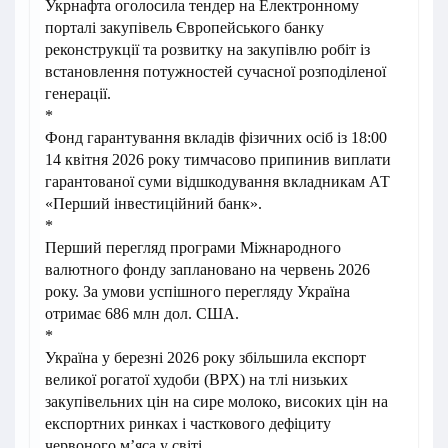
Укрнафта оголосила тендер на Електронному
порталі закупівель Європейського банку
реконструкції та розвитку на закупівлю робіт із
встановлення потужностей сучасної розподіленої
генерації.
*
Фонд гарантування вкладів фізичних осіб із 18:00
14 квітня 2026 року тимчасово припинив виплати
гарантованої суми відшкодування вкладникам АТ
«Перший інвестиційний банк».
*
Перший перегляд програми Міжнародного
валютного фонду заплановано на червень 2026
року. За умови успішного перегляду Україна
отримає 686 млн дол. США.
*
Україна у березні 2026 року збільшила експорт
великої рогатої худоби (ВРХ) на тлі низьких
закупівельних цін на сире молоко, високих цін на
експортних ринках і часткового дефіциту
червоного м’яса у світі.