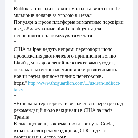
*
Roblox запровадить захист молоді та виплатить 12
мільйонів доларів за угодою в Неваді
Популярна ігрова платформа вимагатиме перевірки
віку, обмежуватиме нічні сповіщення для
неповнолітніх та обмежуватиме чати.
*
США та Іран ведуть непрямі переговори щодо
продовження двотижневого припинення вогню
Білий дім «задоволений перспективами угоди»,
оскільки пакистанські чиновники розпочинають
новий раунд дипломатичних переговорів.
https://
http://www.theguardian.com/.../us-iran-indirect-
talks...
*
«Незвідана територія»: невизначеність через розпад
рекомендацій щодо вакцинації в США за часів
Трампа
Кілька щеплень, зокрема проти грипу та Covid,
втратили свої рекомендації від CDC під час
реорганізації Білого дому.