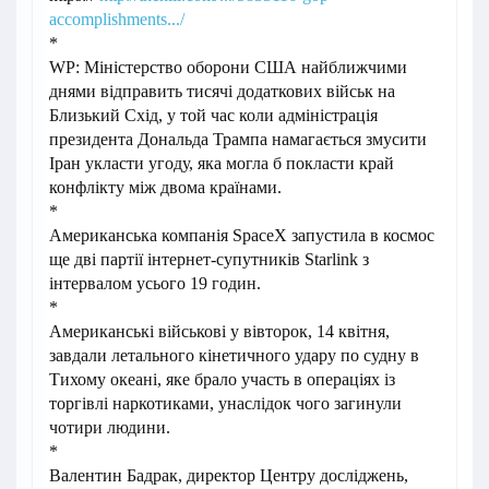
accomplishments.../
*
WP: Міністерство оборони США найближчими
днями відправить тисячі додаткових військ на
Близький Схід, у той час коли адміністрація
президента Дональда Трампа намагається змусити
Іран укласти угоду, яка могла б покласти край
конфлікту між двома країнами.
*
Американська компанія SpaceX запустила в космос
ще дві партії інтернет-супутників Starlink з
інтервалом усього 19 годин.
*
Американські військові у вівторок, 14 квітня,
завдали летального кінетичного удару по судну в
Тихому океані, яке брало участь в операціях із
торгівлі наркотиками, унаслідок чого загинули
чотири людини.
*
Валентин Бадрак, директор Центру досліджень,