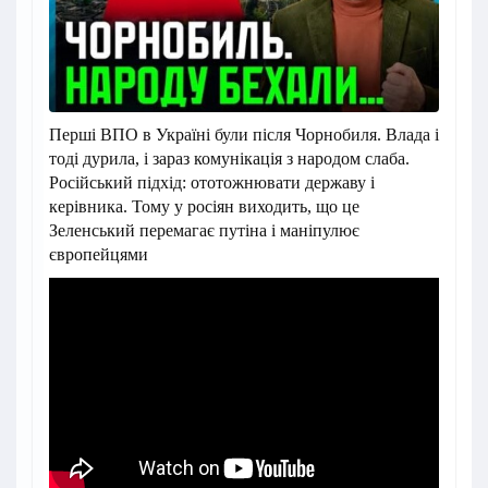
Перші ВПО в Україні були після Чорнобиля. Влада і
тоді дурила, і зараз комунікація з народом слаба.
Російський підхід: ототожнювати державу і
керівника. Тому у росіян виходить, що це
Зеленський перемагає путіна і маніпулює
європейцями