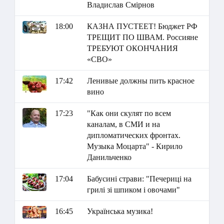
Владислав Смірнов
18:00
КАЗНА ПУСТЕЕТ! Бюджет РФ
ТРЕЩИТ ПО ШВАМ. Россияне
ТРЕБУЮТ ОКОНЧАНИЯ
«СВО»
17:42
Ленивые должны пить красное
вино
17:23
"Как они скулят по всем
каналам, в СМИ и на
дипломатических фронтах.
Музыка Моцарта" - Кирило
Данильченко
17:04
Бабусині страви: "Печериці на
грилі зі шпиком і овочами"
16:45
Українська музика!