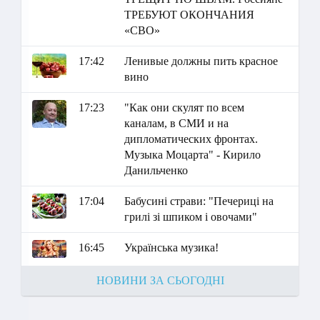
ТРЕБУЮТ ОКОНЧАНИЯ
«СВО»
17:42
Ленивые должны пить красное
вино
17:23
"Как они скулят по всем
каналам, в СМИ и на
дипломатических фронтах.
Музыка Моцарта" - Кирило
Данильченко
17:04
Бабусині страви: "Печериці на
грилі зі шпиком і овочами"
16:45
Українська музика!
НОВИНИ ЗА СЬОГОДНІ