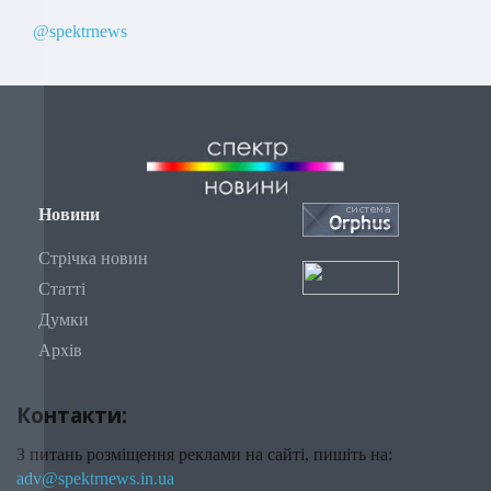
@spektrnews
Новини
Стрічка новин
Статті
Думки
Архів
Контакти:
З питань розміщення реклами на сайті, пишіть на:
adv@spektrnews.in.ua