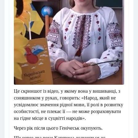
Це скриншот із відео, у якому вона у вишиванці, з
соняшником у руках, говорить: «Народ, який не
усвідомлює значення рідної мови, її ролі в розвитку
особистості, не плекає її — не може розраховувати
на гідне місце в суцвітті народів».
Через рік після цього Генічеськ окупують.
Ще через два роки Катерина долучиться до