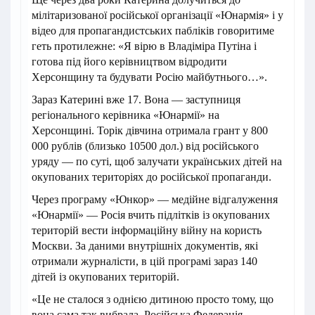
мілітаризованої російської організації «Юнармія» і у
відео для пропагандистських пабліків говоритиме
геть протилежне: «Я вірю в Владіміра Путіна і
готова під його керівництвом відродити
Херсонщину та будувати Росію майбутнього…».
Зараз Катерині вже 17. Вона — заступниця
регіонального керівника «Юнармії» на
Херсонщині. Торік дівчина отримала грант у 800
000 рублів (близько 10500 дол.) від російського
уряду — по суті, щоб залучати українських дітей на
окупованих територіях до російської пропаганди.
Через програму «Юнкор» — медійне відгалуження
«Юнармії» — Росія вчить підлітків із окупованих
територій вести інформаційну війну на користь
Москви. За даними внутрішніх документів, які
отримали журналісти, в цій програмі зараз 140
дітей із окупованих територій.
«Це не сталося з однією дитиною просто тому, що
вона сама так вибрала. Російська Федерація