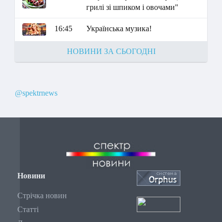
грилі зі шпиком і овочами"
16:45
Українська музика!
НОВИНИ ЗА СЬОГОДНІ
@spektrnews
Новини
Стрічка новин
Статті