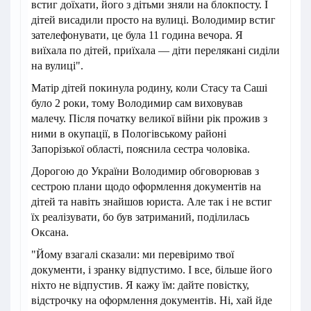
встиг доїхати, його з дітьми зняли на блокпосту. І
дітей висадили просто на вулиці. Володимир встиг
зателефонувати, це була 11 година вечора. Я
виїхала по дітей, приїхала — діти перелякані сиділи
на вулиці".
Матір дітей покинула родину, коли Стасу та Саші
було 2 роки, тому Володимир сам виховував
малечу. Після початку великої війни рік прожив з
ними в окупації, в Пологівському районі
Запорізької області, пояснила сестра чоловіка.
Дорогою до України Володимир обговорював з
сестрою плани щодо оформлення документів на
дітей та навіть знайшов юриста. Але так і не встиг
їх реалізувати, бо був затриманий, поділилась
Оксана.
"Йому взагалі сказали: ми перевіримо твої
документи, і зранку відпустимо. І все, більше його
ніхто не відпустив. Я кажу їм: дайте повістку,
відстрочку на оформлення документів. Ні, хай йде