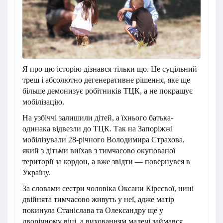
Я про цю історію дізнався тільки що. Це суцільний
треш і абсолютно дегенеративне рішення, яке ще
більше демонизує робітників ТЦК, а не покращує
мобілізацію.
На узбіччі залишили дітей, а їхнього батька-
одинака відвезли до ТЦК. Так на Запоріжжі
мобілізували 28-річного Володимира Страхова,
який з дітьми виїхав з тимчасово окупованої
території за кордон, а вже звідти — повернувся в
Україну.
За словами сестри чоловіка Оксани Кірєєвої, нині
двійнята тимчасово живуть у неї, адже матір
покинула Станіслава та Олександру ще у
дворічному віці, а вихованням малечі займався