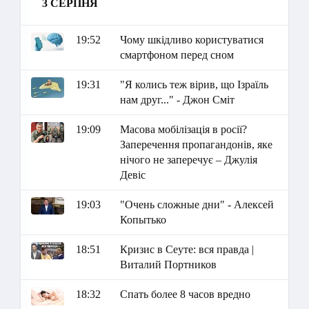
3 СЕРПНЯ
19:52
Чому шкідливо користуватися
смартфоном перед сном
19:31
"Я колись теж вірив, що Ізраїль
нам друг..." - Джон Сміт
19:09
Масова мобілізація в росії?
Заперечення пропагандонів, яке
нічого не заперечує – Джулія
Девіс
19:03
"Очень сложные дни" - Алексей
Копытько
18:51
Кризис в Сеуте: вся правда |
Виталий Портников
18:32
Спать более 8 часов вредно