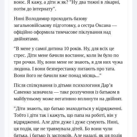
воює. Я кажу, а діти ж як? "Ну два тижні в лікарні,
потім до інтернату".
Нині Володимир проходить базову
загальновійськову підготовку, а сестра Оксана —
офіційно оформила тимчасове піклування над
двійнятами.
"В мене у самої дитина 10 років. Ну, для всіх це
стрес. Діти мене бачили востаннє, коли їм було по
три рочки. Ну, вони мене не знають, я для них чужа
людина. І вони безперестанку питають про тата.
Вони його не бачили вже понад місяць..."
Після спілкування із дітьми психологиня Дар’я
Савенко зазначила — таке розлучення із батьком в
майбутньому може негативно вплинути на двійнят.
"Діти знають, що батько знаходиться у відрядженні.
Тобто і діти так і кажуть, що папа на роботі, він у
відрядженні. Але діти дуже і дуже сумують. Нині,
ця подія, ще не травмувала дітей. Бо вони чули
батька, і батько їх заспокоїв. Але надалі, як ця подія