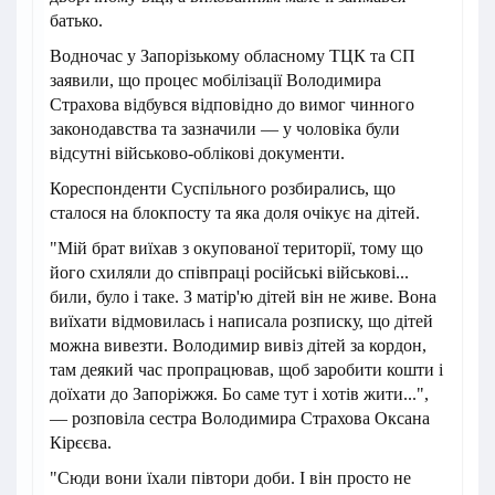
батько.
Водночас у Запорізькому обласному ТЦК та СП
заявили, що процес мобілізації Володимира
Страхова відбувся відповідно до вимог чинного
законодавства та зазначили — у чоловіка були
відсутні військово-облікові документи.
Кореспонденти Суспільного розбирались, що
сталося на блокпосту та яка доля очікує на дітей.
"Мій брат виїхав з окупованої території, тому що
його схиляли до співпраці російські військові...
били, було і таке. З матір'ю дітей він не живе. Вона
виїхати відмовилась і написала розписку, що дітей
можна вивезти. Володимир вивіз дітей за кордон,
там деякий час пропрацював, щоб заробити кошти і
доїхати до Запоріжжя. Бо саме тут і хотів жити...",
— розповіла сестра Володимира Страхова Оксана
Кірєєва.
"Сюди вони їхали півтори доби. І він просто не