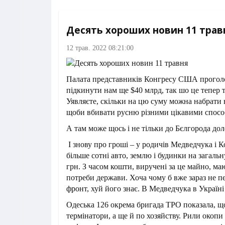
Десять хороших новин 11 трав
12 трав. 2022 08:21:00
Палата представників Конгресу США проголо
підкинути нам ще $40 млрд, так шо це тепер т
Уявляєте, скільки на цю суму можна набрати 
щоби вбивати русню різними цікавими спосо
А там може щось і не тільки до Бєлгорода д
І знову про гроші – у родичів Медведчука і К
більше сотні авто, землю і будинки на загаль
грн. З часом кошти, виручені за це майно, ма
потреби держави. Хоча чому б вже зараз не пе
фронт, хуй його знає. В Медведчука в Україні 
Одеська 126 окрема бригада ТРО показала, що
термінатори, а ще й по хозяйству. Рили окопи