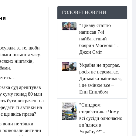
ГОЛОВНІ НОВИНИ
ня
"Цікаву статтю
написав 7-й
найбагатший
боярин Московії" -
сувала за те, щоби
Джон Сміт
ільки питання часу.
всяких ніштяків,
Україна не програє.
бами.
росія не перемагає.
олетить…
Динаміка змінилася,
і це змінює все –
озака суд арештував
Енн Епплбом
ну суму понад 80 млн
ють бути витрачені на
"Синдром
редати ті автівки на
стерв'ятника: Чому
є ще якісь права?
всі сусіди одночасно
 вони не тільки
вп’ялися в
 і розкопали античні
Україну??" -