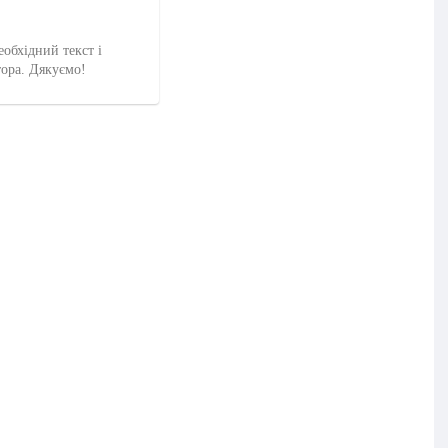
еобхідний текст і
тора. Дякуємо!