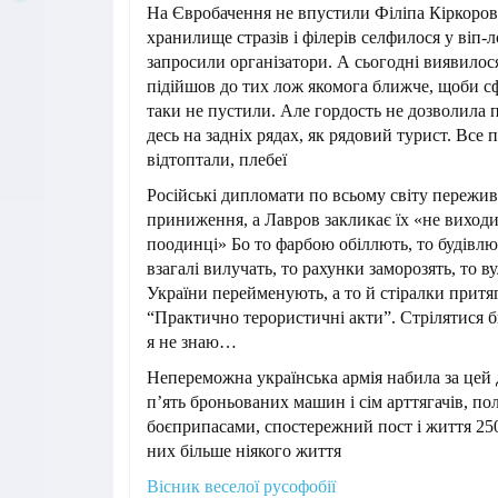
На Євробачення не впустили Філіпа Кіркоров
хранилище стразів і філерів селфилося у віп-л
запросили організатори. А сьогодні виявилос
підійшов до тих лож якомога ближче, щоби с
таки не пустили. Але гордость не дозволила п
десь на задніх рядах, як рядовий турист. Все 
відтоптали, плебеї
Російські дипломати по всьому світу пережи
приниження, а Лавров закликає їх «не виход
поодинці» Бо то фарбою обіллють, то будівлю
взагалі вилучать, то рахунки заморозять, то в
України перейменують, а то й стіралки притя
“Практично терористичні акти”. Стрілятися б
я не знаю…
Непереможна українська армія набила за цей д
п’ять броньованих машин і сім арттягачів, по
боєприпасами, спостережний пост і життя 250
них більше ніякого життя
Вісник веселої русофобії