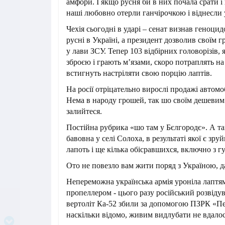
амфори. І якщо русня би в них почала срати і 
наші любовно отерли ганчірочкою і віднесли 
Чехія сьогодні в ударі – сенат визнав геноци
русні в Україні, а президент дозволив своїм 
у лави ЗСУ. Тепер 103 відбірних головорізів, 
зброєю і грають м’язами, скоро потраплять на 
встигнуть настріляти свою порцію лаптів.
На росії отріцательно вирослі продажі автомо
Нема в народу грошей, так шо своїм дешевим
залийтеся.
Постійна рубрика «шо там у Бєлгородє». А та
бавовна у селі Солоха, в результаті якої є зр
лапоть і ще кілька обісравшихся, включно з г
Ото не повезло вам жити поряд з Україною, д
Непереможна українська армія уроніла лаптя
пропеллером - цього разу російський розвіду
вертоліт Ка-52 збили за допомогою ПЗРК «Пе
наскільки відомо, живим видлубати не вдалос