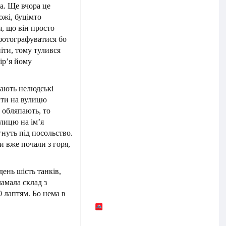
а. Ще вчора це
ожі, буцімто
я, що він просто
фотографуватися бо
іти, тому тулився
пір’я йому
вають нелюдські
ити на вулицю
 обляпають, то
улицю на ім’я
гнуть під посольство.
и вже почали з горя,
ень шість танків,
ламала склад з
 лаптям. Бо нема в