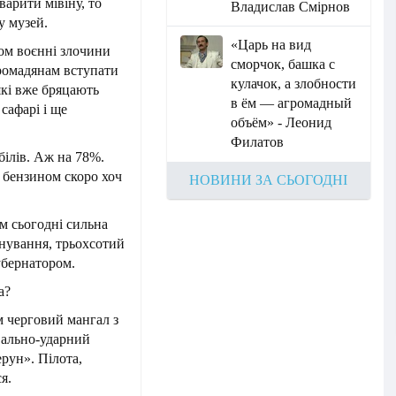
варити мівіну, то
Владислав Смірнов
у музей.
«Царь на вид
дом воєнні злочини
сморчок, башка с
громадянам вступати
кулачок, а злобности
які вже бряцають
в ём — агромадный
сафарі і ще
объём» - Леонид
Филатов
білів. Аж на 78%.
 бензином скоро хоч
НОВИНИ ЗА СЬОГОДНІ
м сьогодні сильна
уйнування, трьохсотий
убернатором.
а?
м черговий мангал з
вально-ударний
рун». Пілота,
я.