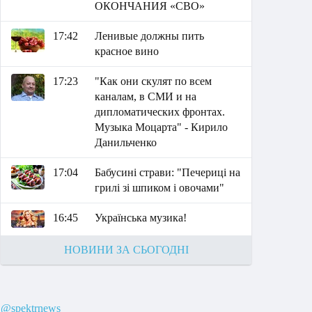
ОКОНЧАНИЯ «СВО»
17:42
Ленивые должны пить
красное вино
17:23
"Как они скулят по всем
каналам, в СМИ и на
дипломатических фронтах.
Музыка Моцарта" - Кирило
Данильченко
17:04
Бабусині страви: "Печериці на
грилі зі шпиком і овочами"
16:45
Українська музика!
НОВИНИ ЗА СЬОГОДНІ
@spektrnews