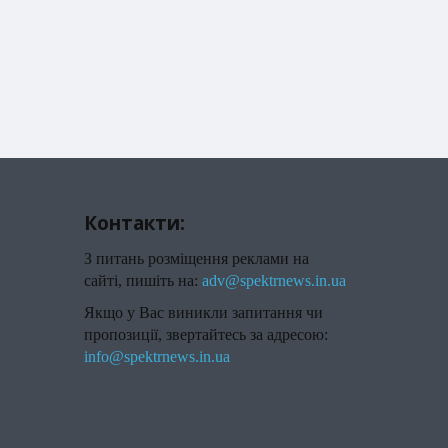
Контакти:
З питань розміщення реклами на
сайті, пишіть на:
adv@spektrnews.in.ua
Якщо у Вас виникли запитання чи
пропозиції, звертайтесь за адресою:
info@spektrnews.in.ua