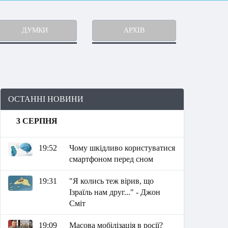
ДУМКИ
АРХІВ
ОСТАННІ НОВИНИ
3 СЕРПНЯ
19:52
Чому шкідливо користуватися
смартфоном перед сном
19:31
"Я колись теж вірив, що
Ізраїль нам друг..." - Джон
Сміт
19:09
Масова мобілізація в росії?