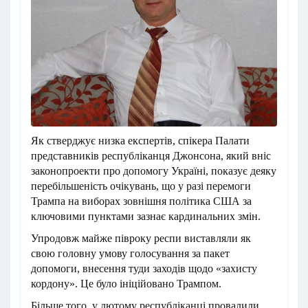
Як стверджує низка експертів, спікера Палати
представників республіканця Джонсона, який вніс
законопроекти про допомогу Україні, показує деяку
перебільшеність очікувань, що у разі перемоги
Трампа на виборах зовнішня політика США за
ключовими пунктами зазнає кардинальних змін.
Упродовж майже півроку респи виставляли як
свою головну умову голосування за пакет
допомоги, внесення туди заходів щодо «захисту
кордону». Це було ініційовано Трампом.
Більше того, у лютому республіканці провалили