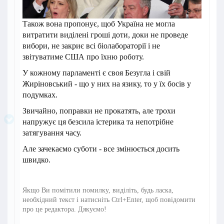
Також вона пропонує, щоб Україна не могла
витратити виділені гроші доти, доки не проведе
вибори, не закриє всі біолабораторії і не
звітуватиме США про їхню роботу.
У кожному парламенті є своя Безугла і свій
Жиріновський - що у них на язику, то у їх босів у
подумках.
Звичайно, поправки не прокатять, але трохи
напружує ця безсила істерика та непотрібне
затягування часу.
Але зачекаємо суботи - все змінюється досить
швидко.
Якщо Ви помітили помилку, виділіть, будь ласка,
необхідний текст і натисніть Ctrl+Enter, щоб повідомити
про це редактора. Дякуємо!