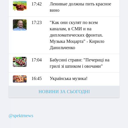
17:42
Ленивые должны пить красное
вино
17:23
"Как они скулят по всем
каналам, в СМИ и на
дипломатических фронтах.
Музыка Моцарта" - Кирило
Данильченко
17:04
Бабусині страви: "Печериці на
грилі зі шпиком і овочами"
16:45
Українська музика!
НОВИНИ ЗА СЬОГОДНІ
@spektrnews