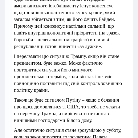
американського істеблішменту існує консенсус
щодо зовнішньополітичного курсу країни, який
загалом збігається з тим, як його бачить Байден.
Причому цей консенсус настільки сильний, що
навіть внутрішньополітичні пріоритети (на зразок
боротьби з нелегальною міграцією) впливові
республіканці готові винести «за дужки».
І переламати цю ситуацію Трампу, якщо він стане
президентом, буде важко. Може фактично
повторитися ситуація його минулого
президентського терміну, коли він так і не зміг
повноцінно поставити під свій контроль зовнішню
політику країни.
Також це буде сигналом Путіну – якщо є бажання
про щось домовлятися зі США, то треба не чекати
на перемогу Трампа, а вирішувати питання з
нинішніми господарями Білого дому.
Але остаточно ситуація стане зрозумілою у суботу,
коли за законопроекти голосуватиме Палата