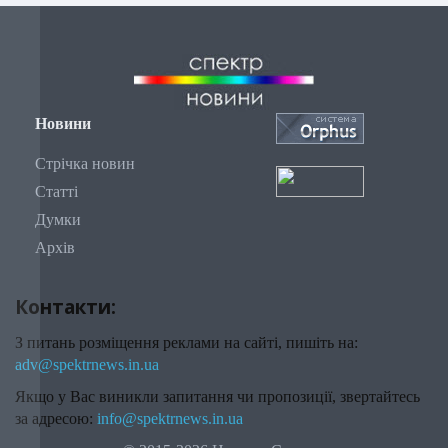
Новини
Стрічка новин
Статті
Думки
Архів
Контакти:
З питань розміщення реклами на сайті, пишіть на:
adv@spektrnews.in.ua
Якщо у Вас виникли запитання чи пропозиції, звертайтесь
за адресою:
info@spektrnews.in.ua