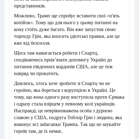
представників.
Можливо, Трамп ще спробує вставити свої «п'ять
копійок». Тому що для нього у цьому питанні на
кону стоїть дуже багато. Він вже запустив свою
торпеду Грін, яка вносить ідіотські правки, але це
вже від безсилля.
Щось там намагається робити і Спартц,
сподіваючись привʼязати допомогу Україні до
питання південних кордонів США, але це теж
навряд чи прокатить.
Дивлюсь, хтось хоче зробити зі Спартц чи не
героїню, яка бореться з корупцією в Україні. Це
тому, що вона одного разу виступила проти Єрмака
і одразу стала взірцем у певному колі українців.
Насправді, це неврівноважена особа з дурною
славою у США, подруга Тейлор Грін і людина, яка
виконує всі забаганки Трампа. Так що не шукайте
героїв там, де їх немає.