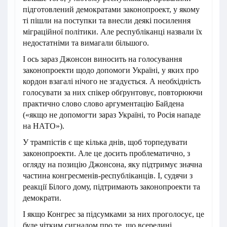
підготовлений демократами законопроект, у якому
ті пішли на поступки та внесли деякі посилення
міграційної політики. Але республіканці назвали їх
недостатніми та вимагали більшого.
І ось зараз Джонсон виносить на голосування
законопроекти щодо допомоги Україні, у яких про
кордон взагалі нічого не згадується. А необхідність
голосувати за них спікер обґрунтовує, повторюючи
практично слово слово аргументацію Байдена
(«якщо не допомогти зараз Україні, то Росія нападе
на НАТО»).
У трампістів є ще кілька днів, щоб торпедувати
законопроекти. Але це досить проблематично, з
огляду на позицію Джонсона, яку підтримує значна
частина конгресменів-республіканців. І, судячи з
реакції Білого дому, підтримають законопроекти та
демократи.
І якщо Конгрес за підсумками за них проголосує, це
буде чітким сигналом про те, що всередині