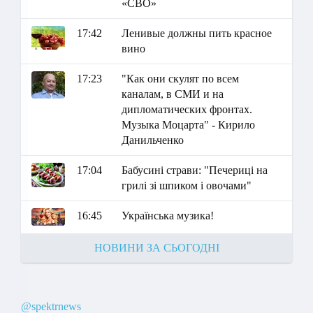
«СВО»
17:42
Ленивые должны пить красное
вино
17:23
"Как они скулят по всем
каналам, в СМИ и на
дипломатических фронтах.
Музыка Моцарта" - Кирило
Данильченко
17:04
Бабусині страви: "Печериці на
грилі зі шпиком і овочами"
16:45
Українська музика!
НОВИНИ ЗА СЬОГОДНІ
@spektrnews