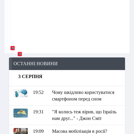
ОСТАННІ НОВИНИ
3 СЕРПНЯ
19:52
Чому шкідливо користуватися
смартфоном перед сном
19:31
"Я колись теж вірив, що Ізраїль
нам друг..." - Джон Сміт
19:09
Масова мобілізація в росії?