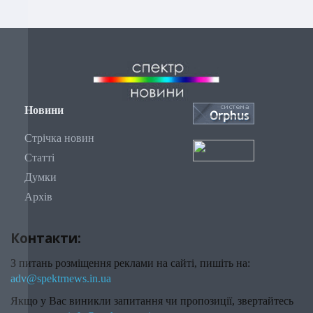
Новини
Стрічка новин
Статті
Думки
Архів
Контакти:
З питань розміщення реклами на сайті, пишіть на:
adv@spektrnews.in.ua
Якщо у Вас виникли запитання чи пропозиції, звертайтесь