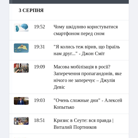
3 СЕРПНЯ
19:52
Чому шкідливо користуватися
смартфоном перед сном
19:31
"Я колись теж вірив, що Ізраїль
нам друг..." - Джон Сміт
19:09
Масова мобілізація в росії?
Заперечення пропагандонів, яке
нічого не заперечує – Джулія
Девіс
19:03
"Очень сложные дни" - Алексей
Копытько
18:51
Кризис в Сеуте: вся правда |
Виталий Портников