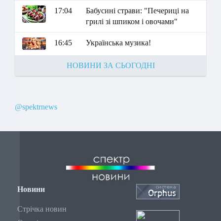
17:04
Бабусині страви: "Печериці на
грилі зі шпиком і овочами"
16:45
Українська музика!
НОВИНИ ЗА СЬОГОДНІ
@spektrnews
Новини
Стрічка новин