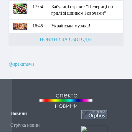
17:04
Бабусині страви: "Печериці на
грилі зі шпиком і овочами"
16:45
Українська музика!
НОВИНИ ЗА СЬОГОДНІ
@spektrnews
Новини
Стрічка новин