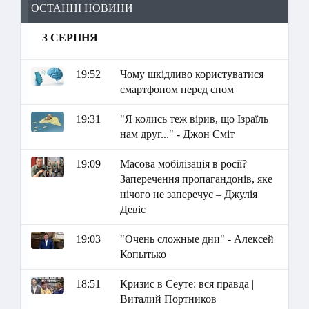
ОСТАННІ НОВИНИ
3 СЕРПНЯ
19:52
Чому шкідливо користуватися
смартфоном перед сном
19:31
"Я колись теж вірив, що Ізраїль
нам друг..." - Джон Сміт
19:09
Масова мобілізація в росії?
Заперечення пропагандонів, яке
нічого не заперечує – Джулія
Девіс
19:03
"Очень сложные дни" - Алексей
Копытько
18:51
Кризис в Сеуте: вся правда |
Виталий Портников