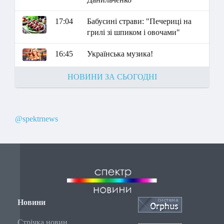
17:04
Бабусині страви: "Печериці на
грилі зі шпиком і овочами"
16:45
Українська музика!
НОВИНИ ЗА СЬОГОДНІ
@spektrnews
Новини
Стрічка новин