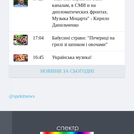
каналам, в СМИ и на
дипломатических фронтах.
Музыка Моцарта" - Кирило
Данильченко
17:04
Бабусині страви: "Печериці на
грилі зі шпиком і овочами"
16:45
Українська музика!
НОВИНИ ЗА СЬОГОДНІ
@spektrnews