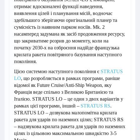
отримає вдосконалені функції наведення,
виявлення цілей і планування місій, водночас
здебільшого зберігаючи оригінальний планер та
сумісність із наявним парком носіїв. Mk. 2
насамперед задумана як засіб продовження ресурсу,
що закриватиме розрив до моменту, коли на
початку 2030-х на озброєння надійде французька
крилата ракета повітряного базування наступного
покоління.
Цією системою наступного покоління є
STRATUS
LO
, що розробляється в рамках програми, раніше
відомої як Future Cruise/Anti-Ship Weapon, яку
Франція веде спільно з Великою Британією та
Італією. STRATUS LO – це один з двох варіантів у
рамках цієї програми, інший –
STRATUS RS
.
STRATUS LO – дозвукова малопомітна крилата
ракета для ударів по наземних цілях; STRATUS RS
– надзвукова крилата ракета для ударів по наземних
цілях із цільовою максимальною швидкістю 3-5