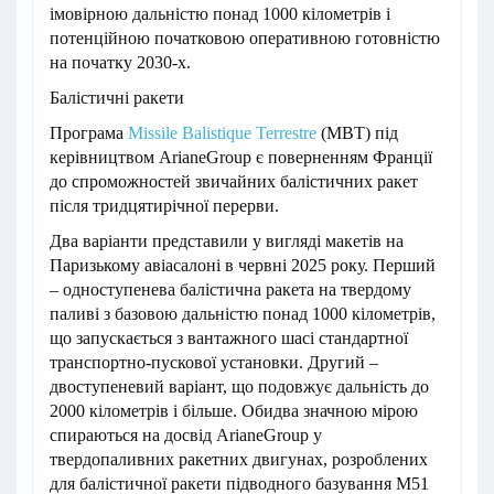
імовірною дальністю понад 1000 кілометрів і
потенційною початковою оперативною готовністю
на початку 2030-х.
Балістичні ракети
Програма
Missile Balistique Terrestre
(MBT) під
керівництвом ArianeGroup є поверненням Франції
до спроможностей звичайних балістичних ракет
після тридцятирічної перерви.
Два варіанти представили у вигляді макетів на
Паризькому авіасалоні в червні 2025 року. Перший
– одноступенева балістична ракета на твердому
паливі з базовою дальністю понад 1000 кілометрів,
що запускається з вантажного шасі стандартної
транспортно-пускової установки. Другий –
двоступеневий варіант, що подовжує дальність до
2000 кілометрів і більше. Обидва значною мірою
спираються на досвід ArianeGroup у
твердопаливних ракетних двигунах, розроблених
для балістичної ракети підводного базування M51