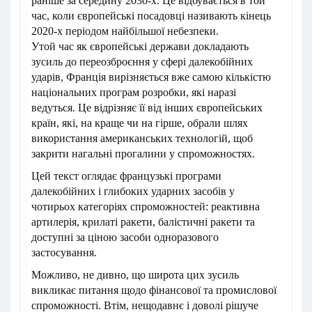
раніше за середину 2030-х. Це відбувається в той
час, коли європейські посадовці називають кінець
2020-х періодом найбільшої небезпеки.
Утой час як європейські держави докладають
зусиль до переозброєння у сфері далекобійних
ударів, Франція вирізняється вже самою кількістю
національних програм розробки, які наразі
ведуться. Це відрізняє її від інших європейських
країн, які, на краще чи на гірше, обрали шлях
використання американських технологій, щоб
закрити нагальні прогалини у спроможностях.
Цей текст оглядає французькі програми
далекобійних і глибоких ударних засобів у
чотирьох категоріях спроможностей: реактивна
артилерія, крилаті ракети, балістичні ракети та
доступні за ціною засоби одноразового
застосування.
Можливо, не дивно, що широта цих зусиль
викликає питання щодо фінансової та промислової
спроможності. Втім, нещодавнє і доволі рішуче