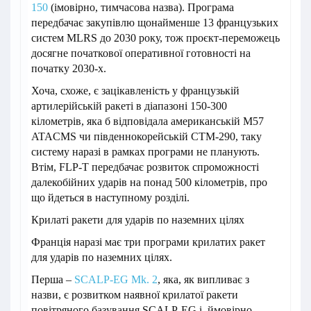
150
(імовірно, тимчасова назва). Програма
передбачає закупівлю щонайменше 13 французьких
систем MLRS до 2030 року, тож проєкт-переможець
досягне початкової оперативної готовності на
початку 2030-х.
Хоча, схоже, є зацікавленість у французькій
артилерійській ракеті в діапазоні 150-300
кілометрів, яка б відповідала американській M57
ATACMS чи південнокорейській CTM-290, таку
систему наразі в рамках програми не планують.
Втім, FLP-T передбачає розвиток спроможності
далекобійних ударів на понад 500 кілометрів, про
що йдеться в наступному розділі.
Крилаті ракети для ударів по наземних цілях
Франція наразі має три програми крилатих ракет
для ударів по наземних цілях.
Перша –
SCALP-EG Mk. 2
, яка, як випливає з
назви, є розвитком наявної крилатої ракети
повітряного базування SCALP-EG і, ймовірно,