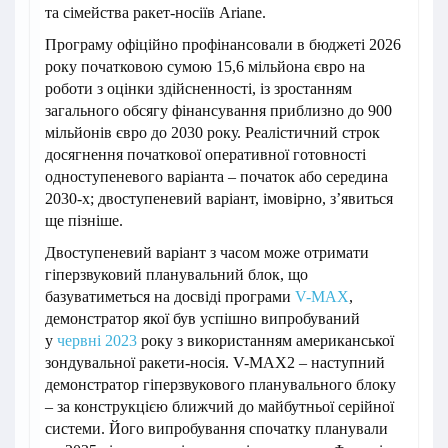
та сімейства ракет-носіїв Ariane.
Програму офіційно профінансовали в бюджеті 2026
року початковою сумою 15,6 мільйона євро на
роботи з оцінки здійсненності, із зростанням
загального обсягу фінансування приблизно до 900
мільйонів євро до 2030 року. Реалістичний строк
досягнення початкової оперативної готовності
одноступеневого варіанта – початок або середина
2030-х; двоступеневий варіант, імовірно, з’явиться
ще пізніше.
Двоступеневий варіант з часом може отримати
гіперзвуковий планувальний блок, що
базуватиметься на досвіді програми
V-MAX
,
демонстратор якої був успішно випробуваний
у
червні 2023
року з використанням американської
зондувальної ракети-носія. V-MAX2 – наступний
демонстратор гіперзвукового планувального блоку
– за конструкцією ближчий до майбутньої серійної
системи. Його випробування спочатку планували