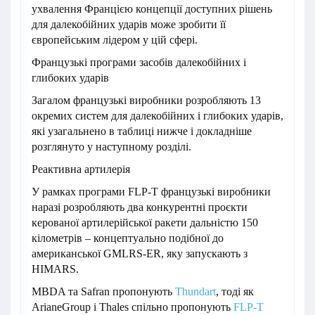
ухвалення Францією концепції доступних рішень
для далекобійних ударів може зробити її
європейським лідером у цій сфері.
Французькі програми засобів далекобійних і
глибоких ударів
Загалом французькі виробники розробляють 13
окремих систем для далекобійних і глибоких ударів,
які узагальнено в таблиці нижче і докладніше
розглянуто у наступному розділі.
Реактивна артилерія
У рамках програми FLP-T французькі виробники
наразі розробляють два конкурентні проєкти
керованої артилерійської ракети дальністю 150
кілометрів – концептуально подібної до
американської GMLRS-ER, яку запускають з
HIMARS.
MBDA та Safran пропонують
Thundart
, тоді як
ArianeGroup і Thales спільно пропонують
FLP-T