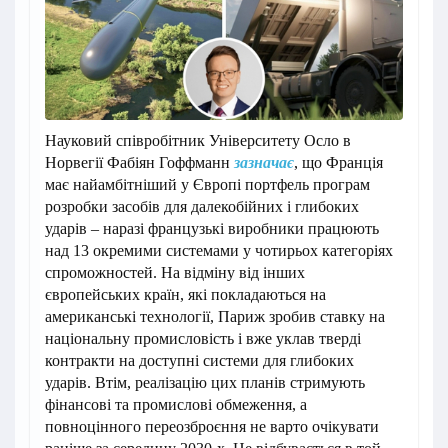
Науковий співробітник Університету Осло в
Норвегії Фабіян Гоффманн
зазначає
, що Франція
має найамбітніший у Європі портфель програм
розробки засобів для далекобійних і глибоких
ударів – наразі французькі виробники працюють
над 13 окремими системами у чотирьох категоріях
спроможностей. На відміну від інших
європейських країн, які покладаються на
американські технології, Париж зробив ставку на
національну промисловість і вже уклав тверді
контракти на доступні системи для глибоких
ударів. Втім, реалізацію цих планів стримують
фінансові та промислові обмеження, а
повноцінного переозброєння не варто очікувати