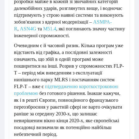
розробки майже в кожній зі звичайних категорій
далекобійних ударів, розглянутих вище, і водночас
підтримують у строю наявні системи та виконують
зобов'язання з ядерної модернізації –
ASMPA-
R
,
ASN4G
та
M51.4
, які поглинають значну частину
інженерної спроможності.
Очевидним є й часовий ризик. Кілька програм уже
відстають від графіка, а послідовні залежності
означають, що збій в одній програмі може
поширитися на інші. Розрив у спроможностях FLP-
T – період між виведенням з експлуатації
нинішнього парку MLRS і постачанням систем
FLP-T – вже є
підтвердженою короткостроковою
проблемою
без готового рішення. Інакше кажучи,
як і в решті Європи, повноцінного французького
переозброєння у ракетній сфері не варто очікувати
раніше за середину 2030-х, що залишає
невирішеним вікно кінця 2020-х, яке європейські
посадовці визначили як потенційно найбільш
небезпечний період.