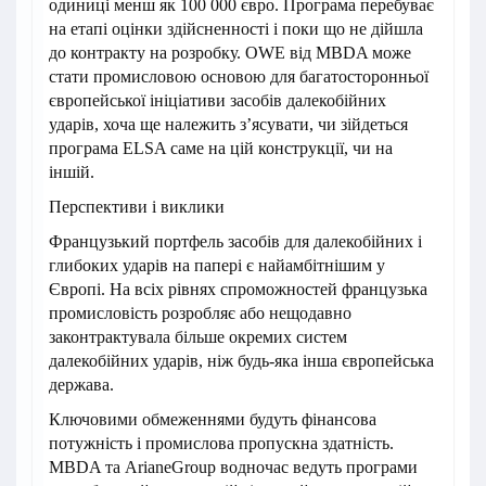
одиниці менш як 100 000 євро. Програма перебуває
на етапі оцінки здійсненності і поки що не дійшла
до контракту на розробку. OWE від MBDA може
стати промисловою основою для багатосторонньої
європейської ініціативи засобів далекобійних
ударів, хоча ще належить з’ясувати, чи зійдеться
програма ELSA саме на цій конструкції, чи на
іншій.
Перспективи і виклики
Французький портфель засобів для далекобійних і
глибоких ударів на папері є найамбітнішим у
Європі. На всіх рівнях спроможностей французька
промисловість розробляє або нещодавно
законтрактувала більше окремих систем
далекобійних ударів, ніж будь-яка інша європейська
держава.
Ключовими обмеженнями будуть фінансова
потужність і промислова пропускна здатність.
MBDA та ArianeGroup водночас ведуть програми