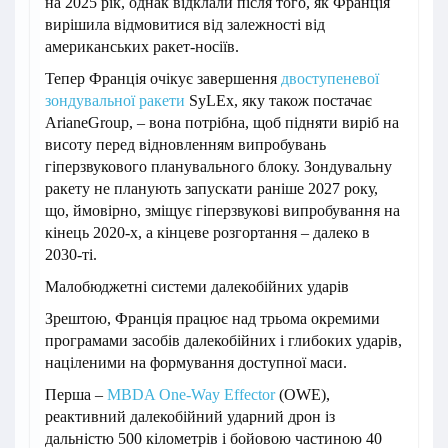
на 2025 рік, однак відклали після того, як Франція
вирішила відмовитися від залежності від
американських ракет-носіїв.
Тепер Франція очікує завершення
двоступеневої
зондувальної ракети
SyLEx, яку також постачає
ArianeGroup, – вона потрібна, щоб підняти виріб на
висоту перед відновленням випробувань
гіперзвукового планувального блоку. Зондувальну
ракету не планують запускати раніше 2027 року,
що, ймовірно, зміщує гіперзвукові випробування на
кінець 2020-х, а кінцеве розгортання – далеко в
2030-ті.
Малобюджетні системи далекобійних ударів
Зрештою, Франція працює над трьома окремими
програмами засобів далекобійних і глибоких ударів,
націленими на формування доступної маси.
Перша –
MBDA One-Way Effector
(OWE),
реактивний далекобійний ударний дрон із
дальністю 500 кілометрів і бойовою частиною 40