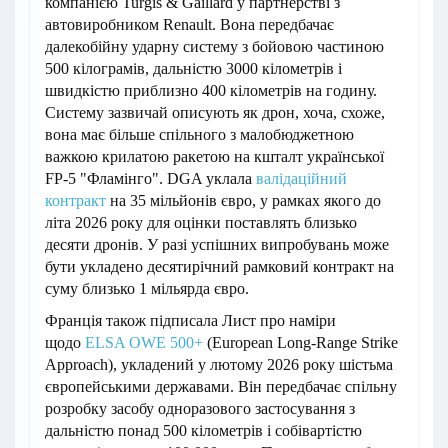
компанією Turgis & Gaillard у партнерстві з
автовиробником Renault. Вона передбачає
далекобійну ударну систему з бойовою частиною
500 кілограмів, дальністю 3000 кілометрів і
швидкістю приблизно 400 кілометрів на годину.
Систему зазвичай описують як дрон, хоча, схоже,
вона має більше спільного з малобюджетною
важкою крилатою ракетою на кшталт української
FP-5 "Фламінго". DGA уклала
валідаційний
контракт
на 35 мільйонів євро, у рамках якого до
літа 2026 року для оцінки поставлять близько
десяти дронів. У разі успішних випробувань може
бути укладено десятирічний рамковий контракт на
суму близько 1 мільярда євро.
Франція також підписала Лист про наміри
щодо
ELSA OWE 500+
(European Long-Range Strike
Approach), укладений у лютому 2026 року шістьма
європейськими державами. Він передбачає спільну
розробку засобу одноразового застосування з
дальністю понад 500 кілометрів і собівартістю