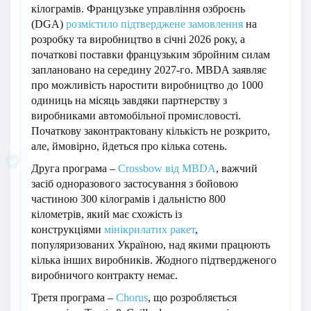
кілограмів. Французьке управління озброєнь
(DGA)
розмістило підтверджене замовлення
на
розробку та виробництво в січні 2026 року, а
початкові поставки французьким збройним силам
заплановано на середину 2027-го. MBDA заявляє
про можливість наростити виробництво до 1000
одиниць на місяць завдяки партнерству з
виробниками автомобільної промисловості.
Початкову законтрактовану кількість не розкрито,
але, ймовірно, йдеться про кілька сотень.
Друга програма –
Crossbow від MBDA
, важчий
засіб одноразового застосування з бойовою
частиною 300 кілограмів і дальністю 800
кілометрів, який має схожість із
конструкціями
мінікрилатих ракет
,
популяризованих Україною, над якими працюють
кілька інших виробників. Жодного підтвердженого
виробничого контракту немає.
Третя програма –
Chorus
, що розробляється