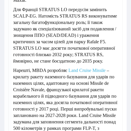
Махів.
Для Франції STRATUS LO передусім замінить
SCALP-EG. Натомість STRATUS RS виконуватиме
загальну багатофункціональну роль; її також
задумано як спеціалізований засіб для подавлення /
знищення ППО (SEAD/DEAD) і ураження
критичних за часом цілей для парку Rafale F5.
STRATUS LO має досягти початкової оперативної
готовності близько 2032 року; STRATUS RS,
ймовірно, не стане боєздатною до 2035 року.
Нарешті, MBDA розробляє
Land Cruise Missile
–
крилату ракету наземного базування для ударів по
наземних цілях, адаптовану на основі Missile de
Croisière Navale, французької крилатої ракети
корабельного й підводного базування для ударів по
наземних цілях, яка досягла початкової оперативної
готовності у 2017 році. Перші випробувальні пуски
заплановано на 2027-2028 роки. Land Cruise Missile
задумана для заповнення сегмента дальності понад
500 кілометрів у рамках програми FLP-T, з