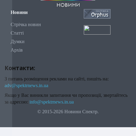
Новини
Стрічка новин
Статті
Думки
Архів
Контакти:
З питань розміщення реклами на сайті, пишіть на:
adv@spektrnews.in.ua
Якщо у Вас виникли запитання чи пропозиції, звертайтесь
за адресою:
info@spektrnews.in.ua
© 2015-2026 Новини Спектр.