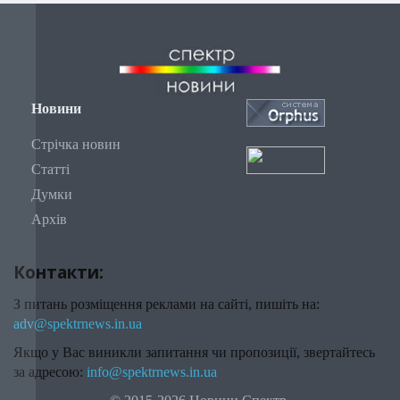
Новини
Стрічка новин
Статті
Думки
Архів
Контакти:
З питань розміщення реклами на сайті, пишіть на:
adv@spektrnews.in.ua
Якщо у Вас виникли запитання чи пропозиції, звертайтесь
за адресою:
info@spektrnews.in.ua