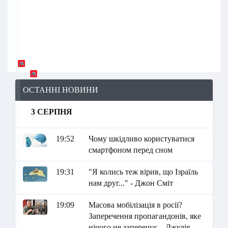
ОСТАННІ НОВИНИ
3 СЕРПНЯ
19:52
Чому шкідливо користуватися
смартфоном перед сном
19:31
"Я колись теж вірив, що Ізраїль
нам друг..." - Джон Сміт
19:09
Масова мобілізація в росії?
Заперечення пропагандонів, яке
нічого не заперечує – Джулія