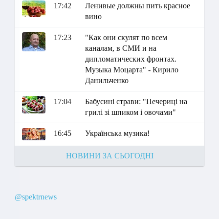
17:42
Ленивые должны пить красное
вино
17:23
"Как они скулят по всем
каналам, в СМИ и на
дипломатических фронтах.
Музыка Моцарта" - Кирило
Данильченко
17:04
Бабусині страви: "Печериці на
грилі зі шпиком і овочами"
16:45
Українська музика!
НОВИНИ ЗА СЬОГОДНІ
@spektrnews