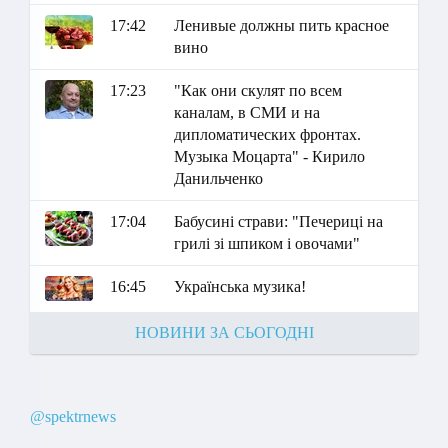
17:42
Ленивые должны пить красное
вино
17:23
"Как они скулят по всем
каналам, в СМИ и на
дипломатических фронтах.
Музыка Моцарта" - Кирило
Данильченко
17:04
Бабусині страви: "Печериці на
грилі зі шпиком і овочами"
16:45
Українська музика!
НОВИНИ ЗА СЬОГОДНІ
@spektrnews