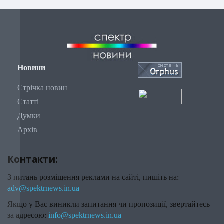
Новини
Стрічка новин
Статті
Думки
Архів
Контакти:
З питань розміщення реклами на сайті, пишіть на:
adv@spektrnews.in.ua
Якщо у Вас виникли запитання чи пропозиції, звертайтесь
за адресою:
info@spektrnews.in.ua