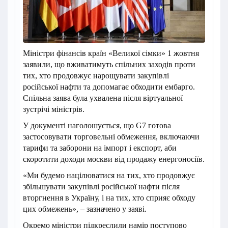
Міністри фінансів країн «Великої сімки» 1 жовтня
заявили, що вживатимуть спільних заходів проти
тих, хто продовжує нарощувати закупівлі
російської нафти та допомагає обходити ембарго.
Спільна заява була ухвалена після віртуальної
зустрічі міністрів.
У документі наголошується, що G7 готова
застосовувати торговельні обмеження, включаючи
тарифи та заборони на імпорт і експорт, аби
скоротити доходи москви від продажу енергоносіїв.
«Ми будемо націлюватися на тих, хто продовжує
збільшувати закупівлі російської нафти після
вторгнення в Україну, і на тих, хто сприяє обходу
цих обмежень», – зазначено у заяві.
Окремо міністри підкреслили намір поступово