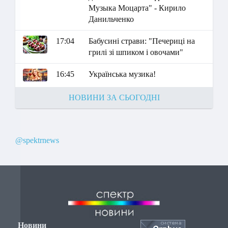
Музыка Моцарта" - Кирило
Данильченко
17:04
Бабусині страви: "Печериці на
грилі зі шпиком і овочами"
16:45
Українська музика!
НОВИНИ ЗА СЬОГОДНІ
@spektrnews
Новини