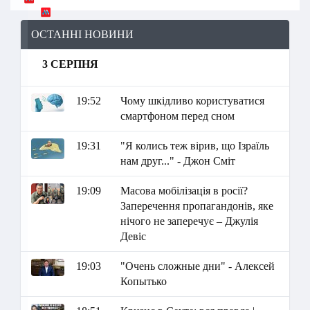
ОСТАННІ НОВИНИ
3 СЕРПНЯ
19:52
Чому шкідливо користуватися
смартфоном перед сном
19:31
"Я колись теж вірив, що Ізраїль
нам друг..." - Джон Сміт
19:09
Масова мобілізація в росії?
Заперечення пропагандонів, яке
нічого не заперечує – Джулія
Девіс
19:03
"Очень сложные дни" - Алексей
Копытько