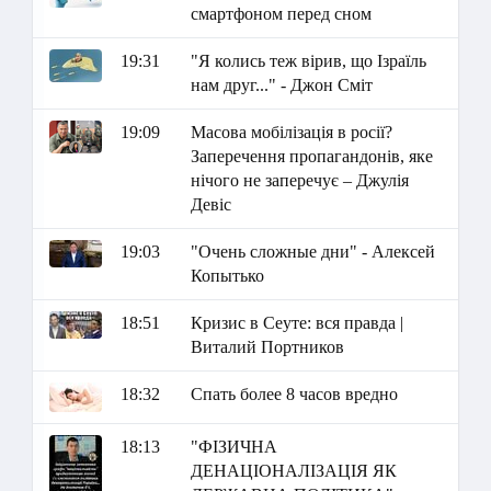
смартфоном перед сном
19:31
"Я колись теж вірив, що Ізраїль
нам друг..." - Джон Сміт
19:09
Масова мобілізація в росії?
Заперечення пропагандонів, яке
нічого не заперечує – Джулія
Девіс
19:03
"Очень сложные дни" - Алексей
Копытько
18:51
Кризис в Сеуте: вся правда |
Виталий Портников
18:32
Спать более 8 часов вредно
18:13
"ФІЗИЧНА
ДЕНАЦІОНАЛІЗАЦІЯ ЯК