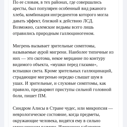
По ее словам, в тех районах, где совершались
аресты, был популярен особенный вид ржаного
хлеба, комбинация ингредиентов которого могла
давать эффект, близкий к действию ЛСД.
Возможно, салемские ведьмы всего лишь
отравились природным галлюциногеном.
Мигрень вызывает зрительные симптомы,
называемые аурой мигрени. Наиболее типичные из
них — это скотома, некое мерцание по контуру
видимого объекта, «мушки перед глазами»,
вспышки света. Кроме зрительных галлюцинаций,
страдающие мигренью нередко слышат шум в
ушах. И зрительные, и слуховые симптомы, как
правило, предваряют приступы сильной головной
боли, пишет ПМ.
Синдром Алисы в Стране чудес, или микропсия —
неврологическое состояние, когда предметы,
окружающие человека, видятся ему в сильно
уменьшенном размере. Изменение габаритов