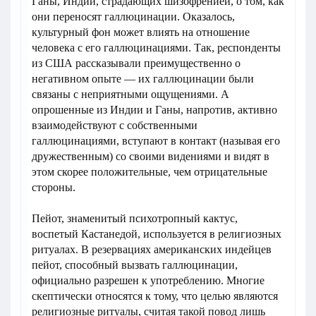
Ганы, Индии, страдающих шизофренией, о том, как
они переносят галлюцинации. Оказалось,
культурный фон может влиять на отношение
человека с его галлюцинациями. Так, респонденты
из США рассказывали преимущественно о
негативном опыте — их галлюцинации были
связаны с неприятными ощущениями. А
опрошенные из Индии и Ганы, напротив, активно
взаимодействуют с собственными
галлюцинациями, вступают в контакт (называя его
дружественным) со своими видениями и видят в
этом скорее положительные, чем отрицательные
стороны.
Пейот, знаменитый психотропный кактус,
воспетый Кастанедой, используется в религиозных
ритуалах. В резервациях американских индейцев
пейот, способный вызвать галлюцинации,
официально разрешен к употреблению. Многие
скептически относятся к тому, что целью являются
религиозные ритуалы, считая такой повод лишь