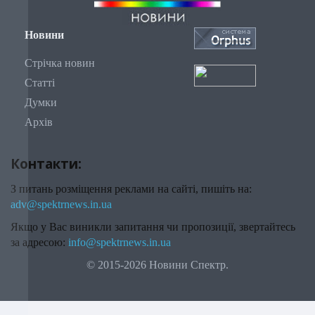
Новини
Стрічка новин
Статті
Думки
Архів
Контакти:
З питань розміщення реклами на сайті, пишіть на:
adv@spektrnews.in.ua
Якщо у Вас виникли запитання чи пропозиції, звертайтесь
за адресою:
info@spektrnews.in.ua
© 2015-2026 Новини Спектр.