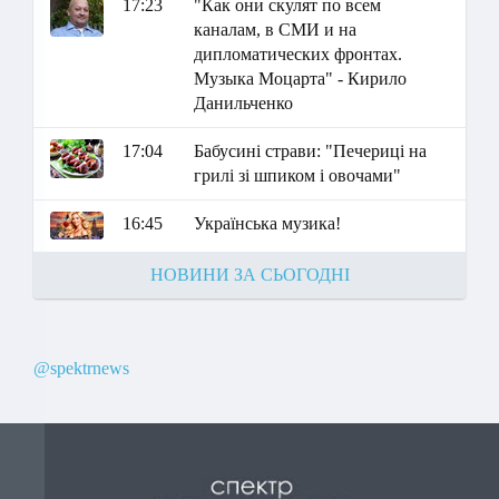
17:23
"Как они скулят по всем
каналам, в СМИ и на
дипломатических фронтах.
Музыка Моцарта" - Кирило
Данильченко
17:04
Бабусині страви: "Печериці на
грилі зі шпиком і овочами"
16:45
Українська музика!
НОВИНИ ЗА СЬОГОДНІ
@spektrnews