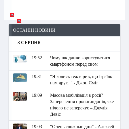
ОСТАННІ НОВИНИ
3 СЕРПНЯ
19:52
Чому шкідливо користуватися
смартфоном перед сном
19:31
"Я колись теж вірив, що Ізраїль
нам друг..." - Джон Сміт
19:09
Масова мобілізація в росії?
Заперечення пропагандонів, яке
нічого не заперечує – Джулія
Девіс
19:03
"Очень сложные дни" - Алексей