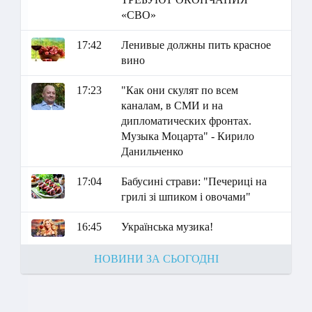
«СВО»
17:42
Ленивые должны пить красное
вино
17:23
"Как они скулят по всем
каналам, в СМИ и на
дипломатических фронтах.
Музыка Моцарта" - Кирило
Данильченко
17:04
Бабусині страви: "Печериці на
грилі зі шпиком і овочами"
16:45
Українська музика!
НОВИНИ ЗА СЬОГОДНІ