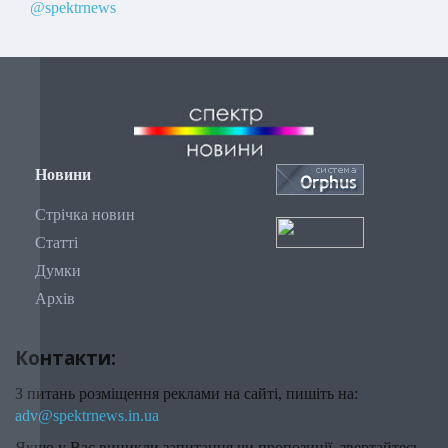
@spektrnews
Новини
Стрічка новин
Статті
Думки
Архів
Контакти:
З питань розміщення реклами на сайті, пишіть на:
adv@spektrnews.in.ua
Якщо у Вас виникли запитання чи пропозиції, звертайтесь