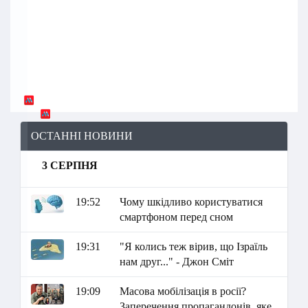
ОСТАННІ НОВИНИ
3 СЕРПНЯ
19:52
Чому шкідливо користуватися
смартфоном перед сном
19:31
"Я колись теж вірив, що Ізраїль
нам друг..." - Джон Сміт
19:09
Масова мобілізація в росії?
Заперечення пропагандонів, яке