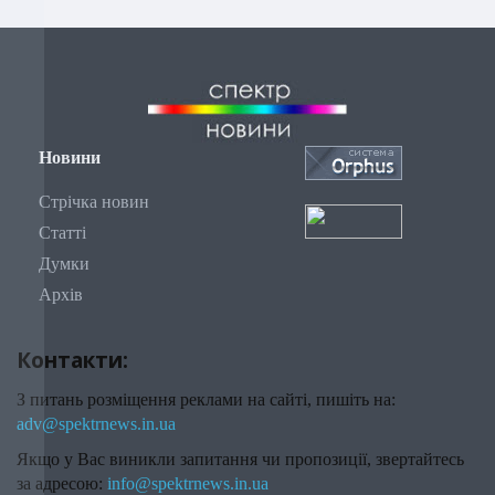
Новини
Стрічка новин
Статті
Думки
Архів
Контакти:
З питань розміщення реклами на сайті, пишіть на:
adv@spektrnews.in.ua
Якщо у Вас виникли запитання чи пропозиції, звертайтесь
за адресою:
info@spektrnews.in.ua