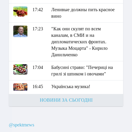
17:42
Ленивые должны пить красное
вино
17:23
"Как они скулят по всем
каналам, в СМИ и на
дипломатических фронтах.
Музыка Моцарта" - Кирило
Данильченко
17:04
Бабусині страви: "Печериці на
грилі зі шпиком і овочами"
16:45
Українська музика!
НОВИНИ ЗА СЬОГОДНІ
@spektrnews