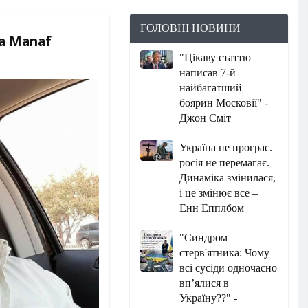
ГОЛОВНІ НОВИНИ
a Manaf
"Цікаву статтю
написав 7-й
найбагатший
боярин Московії" -
Джон Сміт
Україна не програє.
росія не перемагає.
Динаміка змінилася,
і це змінює все –
Енн Епплбом
"Синдром
стерв'ятника: Чому
всі сусіди одночасно
вп’ялися в
Україну??" -