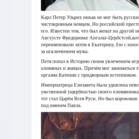
Карл Петер Ульрих никак не мог быть русски
чистокровным немцем. Но российский прест
его. Известен тем, что был женат на другой 
Авгуусте Фредериике Ангальт-Цербстсой,ко
переименовали затем в Екатерину. Ею с юнос
за исключением мужа.
Петя попал в Историю своим увлечением игр
оловяных и живых. Причём мог заниматься э
оргазма Катюши с придворным истопником.
Империатрица Елизавета была удивлена нев
умственной ущербностью своего племянника.
тот стал Царём Всея Руси. Но был коронован
под именем Павла.