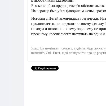
к любовникам Екатерины.
Его конец был предопределён обстоятельства
Император был убит фаворитом жены, графо
История с Петей закончилась трагически. Ис
продолжается, но подходит к своему финалу.
никогда и никого ни к чему хорошему не при
прежнему Россия любит наступать на одни и 
Якщо Ви помітили помилку, виділіть, будь ласка, н
натисніть Ctrl+Enter, щоб повідомити про це редак