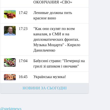
ОКОНЧАНИЯ «СВО»
17:42
Ленивые должны пить
красное вино
17:23
"Как они скулят по всем
каналам, в СМИ и на
дипломатических фронтах.
Музыка Моцарта" - Кирило
Данильченко
17:04
Бабусині страви: "Печериці на
грилі зі шпиком і овочами"
16:45
Українська музика!
НОВИНИ ЗА СЬОГОДНІ
@spektrnews