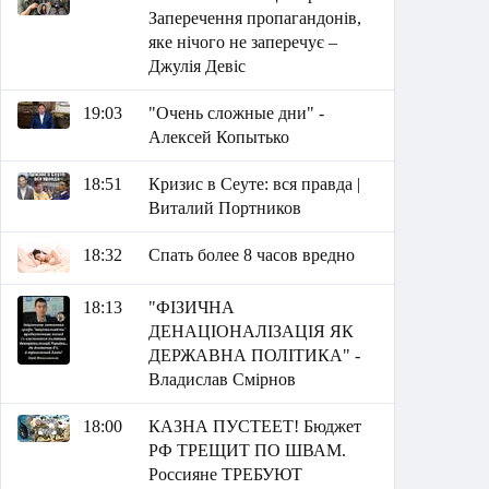
Заперечення пропагандонів,
яке нічого не заперечує –
Джулія Девіс
19:03
"Очень сложные дни" -
Алексей Копытько
18:51
Кризис в Сеуте: вся правда |
Виталий Портников
18:32
Спать более 8 часов вредно
18:13
"ФІЗИЧНА
ДЕНАЦІОНАЛІЗАЦІЯ ЯК
ДЕРЖАВНА ПОЛІТИКА" -
Владислав Смірнов
18:00
КАЗНА ПУСТЕЕТ! Бюджет
РФ ТРЕЩИТ ПО ШВАМ.
Россияне ТРЕБУЮТ