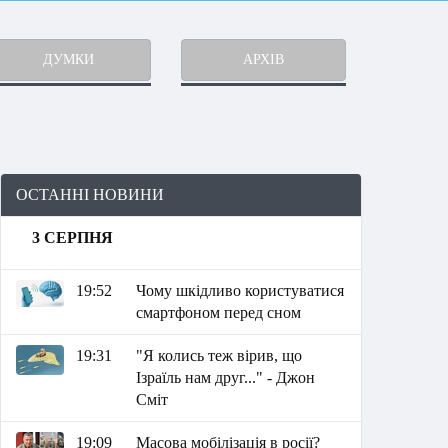
ДУМКИ
АРХІВ
ОСТАННІ НОВИНИ
3 СЕРПНЯ
19:52
Чому шкідливо користуватися
смартфоном перед сном
19:31
"Я колись теж вірив, що
Ізраїль нам друг..." - Джон
Сміт
19:09
Масова мобілізація в росії?