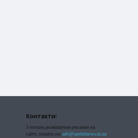
Контакти:
З питань розміщення реклами на
сайті, пишіть на:
adv@spektrnews.in.ua