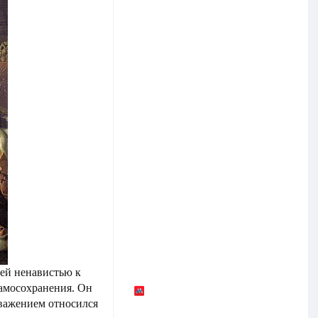
оей ненавистью к
самосохранения. Он
уважением относился