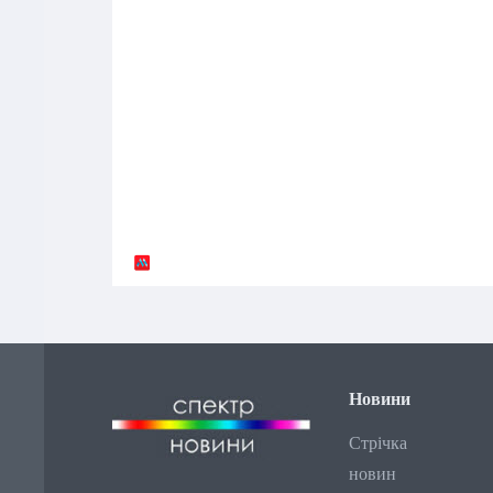
Новини
Стрічка
новин