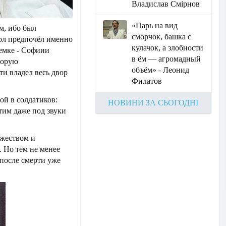
Владислав Смірнов
«Царь на вид
м, ибо был
сморчок, башка с
ол предпочёл именно
кулачок, а злобности
немке - Софиии
в ём — агромадный
торую
объём» - Леонид
ти владел весь двор
Филатов
ой в солдатиков:
НОВИНИ ЗА СЬОГОДНІ
тим даже под звуки
ежеством и
 Но тем не менее
 после смерти уже