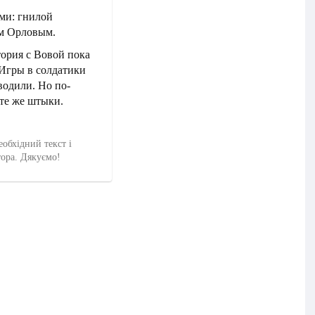
ми: гнилой
м Орловым.
тория с Вовой пока
 Игры в солдатики
водили. Но по-
те же штыки.
еобхідний текст і
тора. Дякуємо!