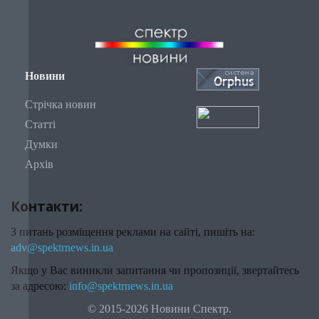
Новини
Стрічка новин
Статті
Думки
Архів
Контакти:
З питань розміщення реклами на сайті, пишіть на:
adv@spektrnews.in.ua
Якщо у Вас виникли запитання чи пропозиції, звертайтесь
за адресою:
info@spektrnews.in.ua
© 2015-2026 Новини Спектр.