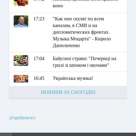
вино
17:23
"Как они скулят по всем
каналам, в СМИ и на
дипломатических фронтах.
Музыка Моцарта" - Кирило
Данильченко
17:04
Бабусині страви: "Печериці на
грилі зі шпиком і овочами"
16:45
Українська музика!
НОВИНИ ЗА СЬОГОДНІ
@spektrnews