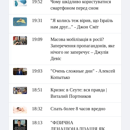
19:52
Чому шкідливо користуватися
смартфоном перед сном
19:31
"Я колись теж вірив, що Ізраїль
нам друг..." - Джон Сміт
19:09
Масова мобілізація в росії?
Заперечення пропагандонів, яке
нічого не заперечує – Джулія
Девіс
19:03
"Очень сложные дни" - Алексей
Копытько
18:51
Кризис в Сеуте: вся правда |
Виталий Портников
18:32
Спать более 8 часов вредно
18:13
"ФІЗИЧНА
ДЕНАЦІОНАЛІЗАЦІЯ ЯК