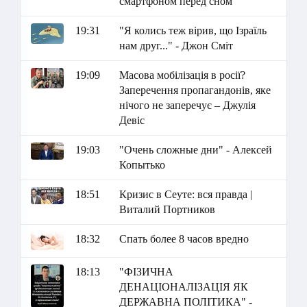
смартфоном перед сном
19:31
"Я колись теж вірив, що Ізраїль
нам друг..." - Джон Сміт
19:09
Масова мобілізація в росії?
Заперечення пропагандонів, яке
нічого не заперечує – Джулія
Девіс
19:03
"Очень сложные дни" - Алексей
Копытько
18:51
Кризис в Сеуте: вся правда |
Виталий Портников
18:32
Спать более 8 часов вредно
18:13
"ФІЗИЧНА
ДЕНАЦІОНАЛІЗАЦІЯ ЯК
ДЕРЖАВНА ПОЛІТИКА" -