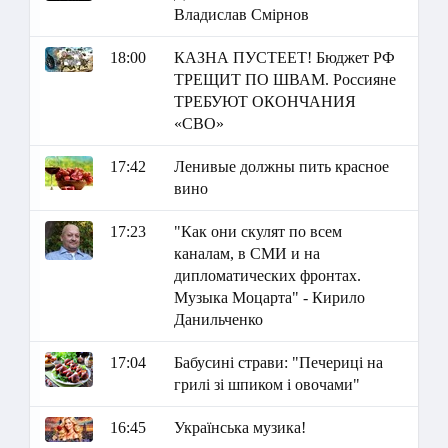
Владислав Смірнов
18:00
КАЗНА ПУСТЕЕТ! Бюджет РФ
ТРЕЩИТ ПО ШВАМ. Россияне
ТРЕБУЮТ ОКОНЧАНИЯ
«СВО»
17:42
Ленивые должны пить красное
вино
17:23
"Как они скулят по всем
каналам, в СМИ и на
дипломатических фронтах.
Музыка Моцарта" - Кирило
Данильченко
17:04
Бабусині страви: "Печериці на
грилі зі шпиком і овочами"
16:45
Українська музика!