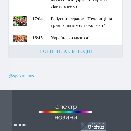
Данильченко
17:04
Бабусині страви: "Печериці на
грилі зі шпиком і овочами"
16:45
Українська музика!
НОВИНИ ЗА СЬОГОДНІ
@spektrnews
Новини