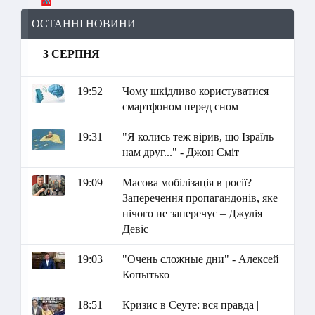
ОСТАННІ НОВИНИ
3 СЕРПНЯ
19:52
Чому шкідливо користуватися
смартфоном перед сном
19:31
"Я колись теж вірив, що Ізраїль
нам друг..." - Джон Сміт
19:09
Масова мобілізація в росії?
Заперечення пропагандонів, яке
нічого не заперечує – Джулія
Девіс
19:03
"Очень сложные дни" - Алексей
Копытько
18:51
Кризис в Сеуте: вся правда |