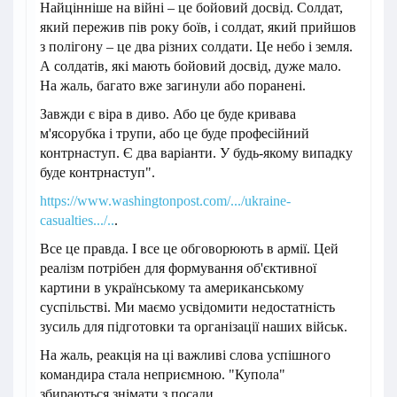
Найцінніше на війні – це бойовий досвід. Солдат,
який пережив пів року боїв, і солдат, який прийшов
з полігону – це два різних солдати. Це небо і земля.
А солдатів, які мають бойовий досвід, дуже мало.
На жаль, багато вже загинули або поранені.
Завжди є віра в диво. Або це буде кривава
м'ясорубка і трупи, або це буде професійний
контрнаступ. Є два варіанти. У будь-якому випадку
буде контрнаступ".
https://www.washingtonpost.com/.../ukraine-
casualties.../..
.
Все це правда. І все це обговорюють в армії. Цей
реалізм потрібен для формування об'єктивної
картини в українському та американському
суспільстві. Ми маємо усвідомити недостатність
зусиль для підготовки та організації наших військ.
На жаль, реакція на ці важливі слова успішного
командира стала неприємною. "Купола"
збираються знімати з посади.