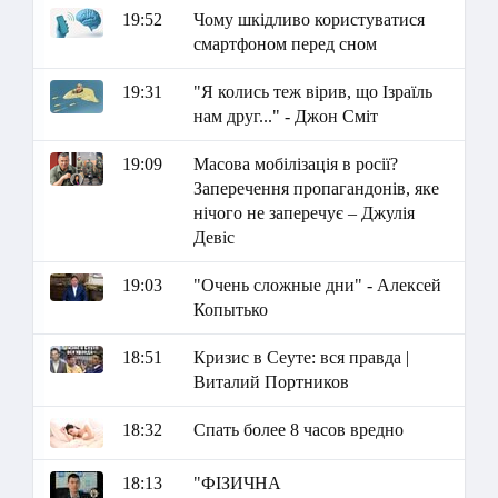
19:52
Чому шкідливо користуватися
смартфоном перед сном
19:31
"Я колись теж вірив, що Ізраїль
нам друг..." - Джон Сміт
19:09
Масова мобілізація в росії?
Заперечення пропагандонів, яке
нічого не заперечує – Джулія
Девіс
19:03
"Очень сложные дни" - Алексей
Копытько
18:51
Кризис в Сеуте: вся правда |
Виталий Портников
18:32
Спать более 8 часов вредно
18:13
"ФІЗИЧНА