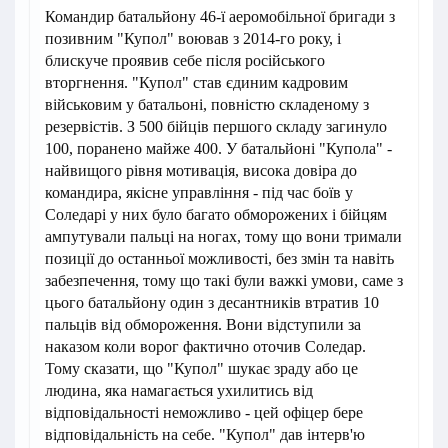
Командир батальйону 46-ї аеромобільної бригади з
позивним "Купол" воював з 2014-го року, і
блискуче проявив себе після російського
вторгнення. "Купол" став єдиним кадровим
військовим у батальоні, повністю складеному з
резервістів. З 500 бійців першого складу загинуло
100, поранено майже 400. У батальйоні "Купола" -
найвищого рівня мотивація, висока довіра до
командира, якісне управління - під час боїв у
Соледарі у них було багато обморожених і бійцям
ампутували пальці на ногах, тому що вони тримали
позиції до останньої можливості, без змін та навіть
забезпечення, тому що такі були важкі умови, саме з
цього батальйону один з десантників втратив 10
пальців від обмороження. Вони відступили за
наказом коли ворог фактично оточив Соледар.
Тому сказати, що "Купол" шукає зраду або це
людина, яка намагається ухилитись від
відповідальності неможливо - цей офіцер бере
відповідальність на себе. "Купол" дав інтерв'ю