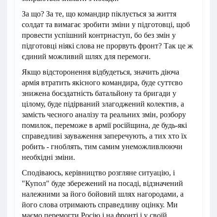
За що? За те, що командир піклується за життя
солдат та вимагає зробити зміни у підготовці, щоб
провести успішний контрнаступ, бо без змін у
підготовці ніякі слова не прорвуть фронт? Так це ж
єдиний можливий шлях для перемоги.
Якщо відсторонення відбудеться, значить діюча
армія втратить якісного командира, буде суттєво
знижена боєздатність батальйону та бригади у
цілому, буде підірваний злагоджений колектив, а
замість чесного аналізу та реальних змін, розбору
помилок, переможе в армії російщина, де будь-які
справедливі зауваження заперечують, а тих хто їх
робить - гноблять, тим самим унеможливлюючи
необхідні зміни.
Сподіваюсь, керівництво розгляне ситуацію, і
"Купол" буде збережений на посаді, відзначений
належними за його бойовий шлях нагородами, а
його слова отримають справедливу оцінку. Ми
маємо перемогти Росію і на фронті і у своїй