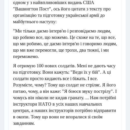
одном у з найвпливовіших видань США
"Вашингтон Пост", ось його цитати з тексту про
організацію та підготовку української армії до
майбутнього наступу:
"Ми тільки даємо інтерв'ю і розповідаємо людям,
що робимо все, що можемо. Це схоже на те, що все,
що ми робимо, це даємо інтерв'ю і говоримо людям,
що ми вже перемогли, ще трохи, два тижні, і ми
переможемо.
Я отримую 100 нових солдатів. Мені не дають часу
на підготовку. Вони кажуть: "Веди їх у бій". А ці
солдати просто кидають все і біжать. І все.
Розумієте, чому? Тому що солдат не стріляє. Я його
питаю, чому, а він каже: "Я боюся звуку пострілу". І
чомусь він ніколи не кидав гранату. ... Нам потрібні
інструктори НАТО в усіх наших навчальних
центрах, а наших інструкторів потрібно відправити
в окопи. Тому що вони не впоралися зі своїм
завданням.