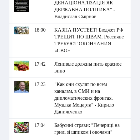
ДЕНАЦІОНАЛІЗАЦІЯ ЯК
ДЕРЖАВНА ПОЛІТИКА" -
Владислав Смірнов
18:00
КАЗНА ПУСТЕЕТ! Бюджет РФ
ТРЕЩИТ ПО ШВАМ. Россияне
ТРЕБУЮТ ОКОНЧАНИЯ
«СВО»
17:42
Ленивые должны пить красное
вино
17:23
"Как они скулят по всем
каналам, в СМИ и на
дипломатических фронтах.
Музыка Моцарта" - Кирило
Данильченко
17:04
Бабусині страви: "Печериці на
грилі зі шпиком і овочами"