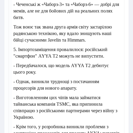
- Чеченські ж «Чаборз-3» та «Чаборз-6» — добрі для
мемів, але не для бойових дій на реальних полях
битв.
Тож воює так звана друга армія світу застарілою
радянською технікою, яку вдало знищують наші
бійці сучасними Javelin та Himmars.
5. Імпортозаміщення провалилося: російський
"смартфон" AYYA T2 можуть не випустити.
- Передбачалося, що модель AYYA T2 дебютує
цього року.
- Однак, виникли труднощі з постачанням
процесорів для нового апарату.
- Виготовленням цих чіпів мала займатися
тайванська компанія TSMC, яка припинила
співпрацю з російськими партнерами через війну з
Україною.
- Крім того, у розробника виникли проблеми з