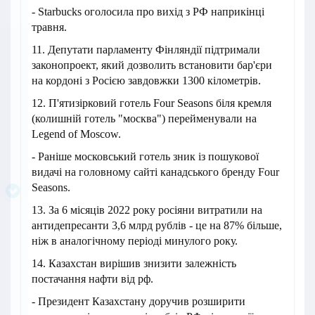
- Starbucks оголосила про вихід з РФ наприкінці
травня.
11. Депутати парламенту Фінляндії підтримали
законопроект, який дозволить встановити бар'єри
на кордоні з Росією завдовжки 1300 кілометрів.
12. П'ятизірковий готель Four Seasons біля кремля
(колишній готель "москва") перейменували на
Legend of Moscow.
- Раніше московський готель зник із пошукової
видачі на головному сайті канадського бренду Four
Seasons.
13. За 6 місяців 2022 року росіяни витратили на
антидепресанти 3,6 млрд рублів - це на 87% більше,
ніж в аналогічному періоді минулого року.
14. Казахстан вирішив знизити залежність
постачання нафти від рф.
- Президент Казахстану доручив розширити