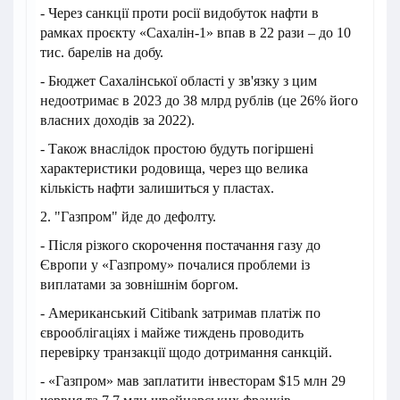
- Через санкції проти росії видобуток нафти в
рамках проєкту «Сахалін-1» впав в 22 рази – до 10
тис. барелів на добу.
- Бюджет Сахалінської області у зв'язку з цим
недоотримає в 2023 до 38 млрд рублів (це 26% його
власних доходів за 2022).
- Також внаслідок простою будуть погіршені
характеристики родовища, через що велика
кількість нафти залишиться у пластах.
2. "Газпром" йде до дефолту.
- Після різкого скорочення постачання газу до
Європи у «Газпрому» почалися проблеми із
виплатами за зовнішнім боргом.
- Американський Citibank затримав платіж по
єврооблігаціях і майже тиждень проводить
перевірку транзакції щодо дотримання санкцій.
- «Газпром» мав заплатити інвесторам $15 млн 29