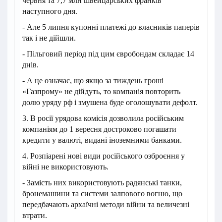
червня та 7,7 млн швейцарських франків
наступного дня.
- Але 5 липня купонні платежі до власників паперів
так і не дійшли.
- Пільговий період під цим євробондам складає 14
днів.
- А це означає, що якщо за тиждень гроші
«Газпрому» не дійдуть, то компанія повторить
долю уряду рф і змушена буде оголошувати дефолт.
3. В росії урядова комісія дозволила російським
компаніям до 1 вересня достроково погашати
кредити у валюті, видані іноземними банками.
4. Розпіарені нові види російського озброєння у
війні не використовують.
- Замість них використовують радянські танки,
бронемашини та системи залпового вогню, що
передбачають архаїчні методи війни та величезні
втрати.