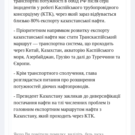
транспортні потужності в обхід РФ після серії
інцидентів у роботі Каспійського трубопровідного
консорціуму (КТК), через який зараз відбувається
близько 80% експорту казахстанської нафти.
- Пріоритетним напрямком розвитку експорту
казахстанської нафти має стати Транскаспійський
маршрут — транспортна система, що проходить
через Китай, Казахстан, акваторію Каспійського
моря, Азербайджан, Грузію та далі до Туреччини та
Європи.
- Крім транспортного сполучення, глава
розглядається питання про розширення
потужностей діючих нафтопроводів.
- Президент Казахстану закликав до диверсифікації
постачання нафти на тлі численних проблем із
головним експортним маршрутом нафти з
Казахстану, який проходить через КТК.
Якщо Ви помітили помилку, виділіть, будь ласка,