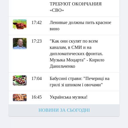
ТРЕБУЮТ ОКОНЧАНИЯ
«СВО»
17:42
Ленивые должны пить красное
вино
17:23
"Как они скулят по всем
каналам, в СМИ и на
дипломатических фронтах.
Музыка Моцарта" - Кирило
Данильченко
17:04
Бабусині страви: "Печериці на
грилі зі шпиком і овочами"
16:45
Українська музика!
НОВИНИ ЗА СЬОГОДНІ