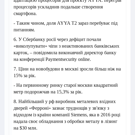
адаптацією процесорів для проєкту AYYA: перегрів
процесорів ускладнив подальше створення
смартфона.
- Таким чином, доля AYYA T2 зараз перебуває під
питанням.
6. У Сбербанку росії через дефіцит почали
«виколупувати» чіпи з неактивованих банківських
карток, – повідомила виконавчий директор банку
на конференції Paymentsecurity online.
7. Ціни на новобудови в москві зросли більш ніж на
15% за рік.
- На первинному ринку старої москви квадратний
метр подорожчав на 15,3% за рік.
8. Найбільший у рф виробник металевих вхідних
дверей «Ферроні» зазнає труднощів у зв'язку з
відходом із країни компанії Siemens, яка в 2016 році
надала своє обладнання з обробки металу в лізинг
на $30 млн.