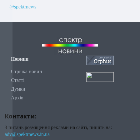
@spektrnews
Новини
Стрічка новин
Статті
Думки
Архів
Контакти:
З питань розміщення реклами на сайті, пишіть на:
adv@spektrnews.in.ua