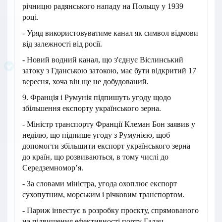
річницю радянського нападу на Польщу у 1939
році.
- Уряд використовуватиме канал як символ відмови
від залежності від росії.
- Новий водний канал, що з'єднує Віслинський
затоку з Гданською затокою, має бути відкритий 17
вересня, хоча він ще не добудований.
9. Франція і Румунія підпишуть угоду щодо
збільшення експорту українського зерна.
- Міністр транспорту Франції Клеман Бон заявив у
неділю, що підпише угоду з Румунією, щоб
допомогти збільшити експорт українського зерна
до країн, що розвиваються, в тому числі до
Середземномор’я.
- За словами міністра, угода охоплює експорт
сухопутним, морським і річковим транспортом.
- Париж інвестує в розробку проєкту, спрямованого
на підвищення ефективності порту Галац,