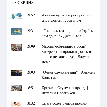
3 СЕРПНЯ
19:52
Чому шкідливо користуватися
смартфоном перед сном
19:31
"Я колись теж вірив, що Ізраїль
нам друг..." - Джон Сміт
19:09
Масова мобілізація в росії?
Заперечення пропагандонів, яке
нічого не заперечує – Джулія
Девіс
19:03
"Очень сложные дни" - Алексей
Копытько
18:51
Кризис в Сеуте: вся правда |
Виталий Портников
18:32
Спать более 8 часов вредно