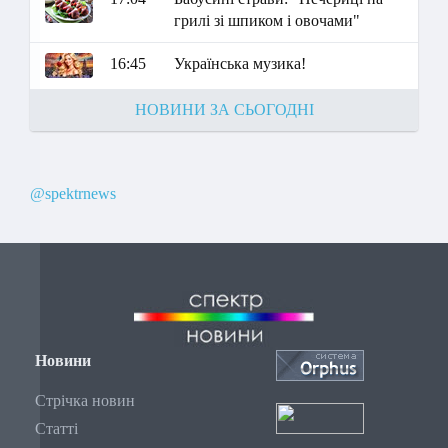
грилі зі шпиком і овочами"
16:45
Українська музика!
НОВИНИ ЗА СЬОГОДНІ
@spektrnews
Новини
Стрічка новин
Статті