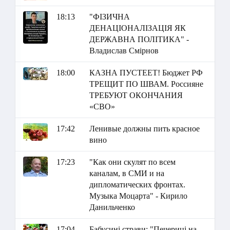
18:13
"ФІЗИЧНА
ДЕНАЦІОНАЛІЗАЦІЯ ЯК
ДЕРЖАВНА ПОЛІТИКА" -
Владислав Смірнов
18:00
КАЗНА ПУСТЕЕТ! Бюджет РФ
ТРЕЩИТ ПО ШВАМ. Россияне
ТРЕБУЮТ ОКОНЧАНИЯ
«СВО»
17:42
Ленивые должны пить красное
вино
17:23
"Как они скулят по всем
каналам, в СМИ и на
дипломатических фронтах.
Музыка Моцарта" - Кирило
Данильченко
17:04
Бабусині страви: "Печериці на