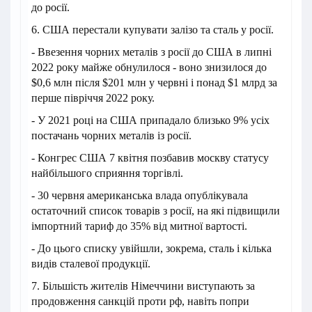
до росії.
6. США перестали купувати залізо та сталь у росії.
- Ввезення чорних металів з росії до США в липні
2022 року майже обнулилося - воно знизилося до
$0,6 млн після $201 млн у червні і понад $1 млрд за
перше півріччя 2022 року.
- У 2021 році на США припадало близько 9% усіх
постачань чорних металів із росії.
- Конгрес США 7 квітня позбавив москву статусу
найбільшого сприяння торгівлі.
- 30 червня американська влада опублікувала
остаточний список товарів з росії, на які підвищили
імпортний тариф до 35% від митної вартості.
- До цього списку увійшли, зокрема, сталь і кілька
видів сталевої продукції.
7. Більшість жителів Німеччини виступають за
продовження санкцій проти рф, навіть попри