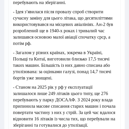
перебувають на зберіганні.
- Ідея з’явилася після провалу спроб створити
сучасну заміну для цього літака, що десятиліттями
використовувався на місцевих авіалініях. Ан-2 був
розроблений ще в 1940-х роках і тривалий час
залишався основою малої авіації спочатку срср, а
потім рф.
- Загалом у різних країнах, зокрема в Україні,
Польщі та Китаї, виготовили близько 17,5 тисячі
таких машин. Більшість із них давно списана або
утилізована: за оцінками галузі, понад 14,7 тисячі
бортів уже знищені.
- Станом на 2025 рік у рф у експлуатації
залишалося лише 249 літаків цього типу, ще 276
перебувають у парку ДОСААФ. З 2024 року влада
припинила масове списання старих машин і почала
повертати частину з них у стрій. За цей час вдалося
відновити 16 літаків із числа тих, що перебували на
зберіганні та готувалися до утилізації.