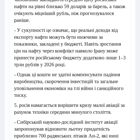
нафти на рівні близько 59 доларів за барель, а також
очікують міцніший рубль, ніж прогнозувалося
раніше.
- У сукупності це означає, що реальні доходи від
експорту нафти можуть бути нижчими за
показники, закладені у бюджеті. Навіть зростання
цін на нафту через конфлікт навколо Ірану може
принести російському бюджету додатково лише 1–3
трлн рублів у 2026 році.
- Однак ці кошти не здатні компенсувати падіння
виробництва, скорочення інвестицій та загальне
уповільнення економіки на тлі війни і санкційного
тиску.
5. росія намагається вирішити кризу малої авіації за
рахунок техніки середини минулого століття.
- Сибірський науково-дослідний інститут авіації
запропонував відновити льотну придатність
приблизно 700 радянських літаків Ан-2, які нині