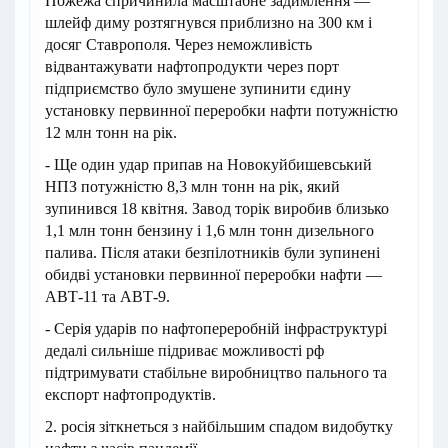
Пожежа спричинила масштабне задимлення —
шлейф диму розтягнувся приблизно на 300 км і
досяг Ставрополя. Через неможливість
відвантажувати нафтопродукти через порт
підприємство було змушене зупинити єдину
установку первинної переробки нафти потужністю
12 млн тонн на рік.
- Ще один удар припав на Новокуйбишевський
НПЗ потужністю 8,3 млн тонн на рік, який
зупинився 18 квітня. Завод торік виробив близько
1,1 млн тонн бензину і 1,6 млн тонн дизельного
палива. Після атаки безпілотників були зупинені
обидві установки первинної переробки нафти —
АВТ-11 та АВТ-9.
- Серія ударів по нафтопереробній інфраструктурі
дедалі сильніше підриває можливості рф
підтримувати стабільне виробництво пального та
експорт нафтопродуктів.
2. росія зіткнеться з найбільшим спадом видобутку