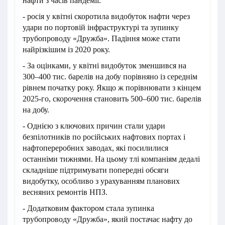
нафти з часів пандемії.
- росія у квітні скоротила видобуток нафти через
удари по портовій інфраструктурі та зупинку
трубопроводу «Дружба». Падіння може стати
найрізкішим із 2020 року.
- За оцінками, у квітні видобуток зменшився на
300–400 тис. барелів на добу порівняно із середнім
рівнем початку року. Якщо ж порівнювати з кінцем
2025-го, скорочення становить 500–600 тис. барелів
на добу.
- Однією з ключових причин стали удари
безпілотників по російських нафтових портах і
нафтопереробних заводах, які посилилися
останніми тижнями. На цьому тлі компаніям дедалі
складніше підтримувати попередні обсяги
видобутку, особливо з урахуванням планових
весняних ремонтів НПЗ.
- Додатковим фактором стала зупинка
трубопроводу «Дружба», який постачає нафту до