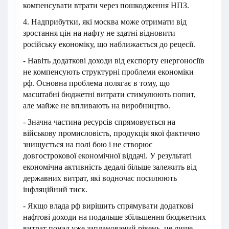
компенсувати втрати через пошкодження НПЗ.
4. Надприбутки, які москва може отримати від
зростання цін на нафту не здатні відновити
російську економіку, що наближається до рецесії.
- Навіть додаткові доходи від експорту енергоносіїв
не компенсують структурні проблеми економіки
рф. Основна проблема полягає в тому, що
масштабні бюджетні витрати стимулюють попит,
але майже не впливають на виробництво.
- Значна частина ресурсів спрямовується на
військову промисловість, продукція якої фактично
знищується на полі бою і не створює
довгострокової економічної віддачі. У результаті
економічна активність дедалі більше залежить від
державних витрат, які водночас посилюють
інфляційний тиск.
- Якщо влада рф вирішить спрямувати додаткові
нафтові доходи на подальше збільшення бюджетних
витрат понад уже запланований рівень, це лише