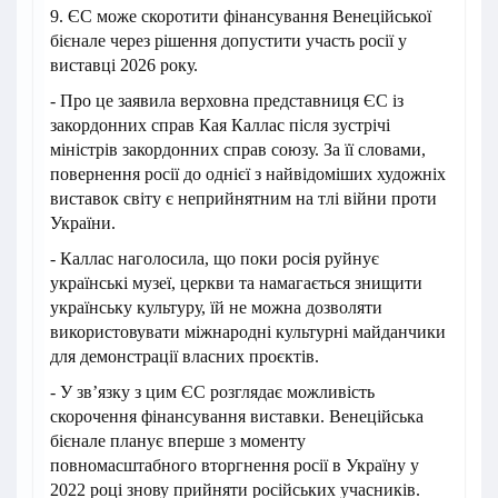
9. ЄС може скоротити фінансування Венеційської
бієнале через рішення допустити участь росії у
виставці 2026 року.
- Про це заявила верховна представниця ЄС із
закордонних справ Кая Каллас після зустрічі
міністрів закордонних справ союзу. За її словами,
повернення росії до однієї з найвідоміших художніх
виставок світу є неприйнятним на тлі війни проти
України.
- Каллас наголосила, що поки росія руйнує
українські музеї, церкви та намагається знищити
українську культуру, їй не можна дозволяти
використовувати міжнародні культурні майданчики
для демонстрації власних проєктів.
- У зв’язку з цим ЄС розглядає можливість
скорочення фінансування виставки. Венеційська
бієнале планує вперше з моменту
повномасштабного вторгнення росії в Україну у
2022 році знову прийняти російських учасників.