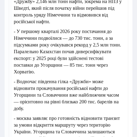
«Дружбу» 2,146 млн тонн нафти, зокрема на НПЗ у
Шведті, який після початку війни перейшов під
контроль уряду Німеччини та відмовився від
російської нафти.
- У першому кварталі 2026 року постачання до
Німеччини подвоїлися — до 730 тис. тонн, а за
підсумками року очікувався рекорд у 2,5 млн тонн.
Паралельно Казахстан почав диверсифікувати
експорт: у 2025 році були здійснені тестові
поставки до Угорщини — 85 тис. тонн через
Хорватію.
- Водночас південна гілка «Дружби» може
відновити прокачування російської нафти до
Угорщини та Словаччини вже найближчим часом
— орієнтовно на рівні близько 200 тис. барелів на
добу.
- москва заявляє про готовність відновити транзит
за умови відкриття маршруту через територію
України. Угорщина та Словаччина залишаються