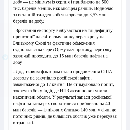
добу — це мінімум із серпня і приблизно на 500
тис. барелів менше, ніж місяцем раніше. Водночас
за останній тиждень обсяги зросли до 3,53 млн
барелів на добу.
- Зростання експорту відбувається на тлі дефіциту
пропозиції на світовому ринку через кризу на
Близькому Сході та фактичне обмеження
судноплавства через Ормузьку протоку, через яку
зазвичай проходить до 15 млн барелів нафти на
добу.
- Додатковим фактором стало продовження США
дозволу на закупівлю російської нафти,
завантаженої до 17 квітня. Це стимулювало попит,
зокрема з боку Індії, де НПЗ активно викупили
накопичені обсяги. У результаті запаси російської
нафти на танкерах скоротилися приблизно на 40
млн барелів — із пікових близько 140 млн у січні до
поточних рівнів, де більшість обсягів уже перебуває
в транзиті.