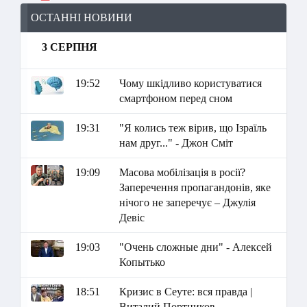
ОСТАННІ НОВИНИ
3 СЕРПНЯ
19:52
Чому шкідливо користуватися
смартфоном перед сном
19:31
"Я колись теж вірив, що Ізраїль
нам друг..." - Джон Сміт
19:09
Масова мобілізація в росії?
Заперечення пропагандонів, яке
нічого не заперечує – Джулія
Девіс
19:03
"Очень сложные дни" - Алексей
Копытько
18:51
Кризис в Сеуте: вся правда |
Виталий Портников