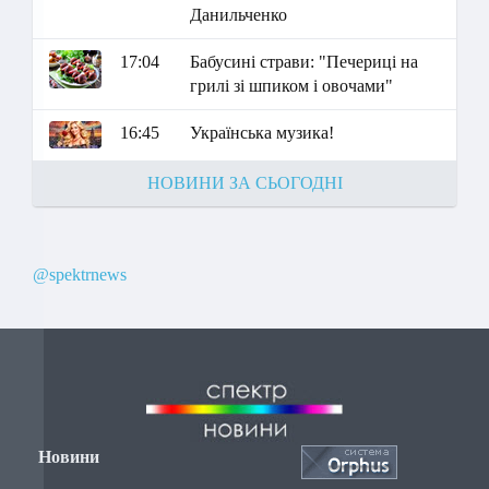
Данильченко
17:04
Бабусині страви: "Печериці на
грилі зі шпиком і овочами"
16:45
Українська музика!
НОВИНИ ЗА СЬОГОДНІ
@spektrnews
Новини