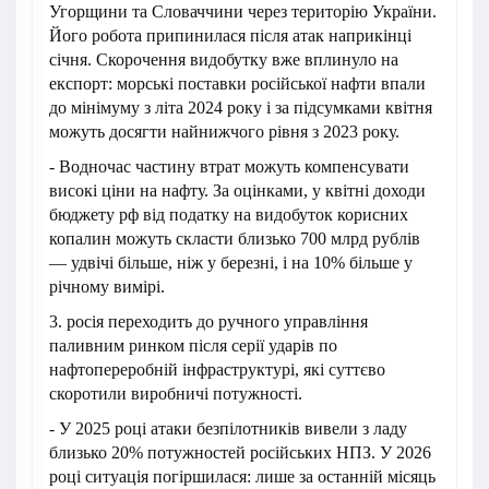
Угорщини та Словаччини через територію України.
Його робота припинилася після атак наприкінці
січня. Скорочення видобутку вже вплинуло на
експорт: морські поставки російської нафти впали
до мінімуму з літа 2024 року і за підсумками квітня
можуть досягти найнижчого рівня з 2023 року.
- Водночас частину втрат можуть компенсувати
високі ціни на нафту. За оцінками, у квітні доходи
бюджету рф від податку на видобуток корисних
копалин можуть скласти близько 700 млрд рублів
— удвічі більше, ніж у березні, і на 10% більше у
річному вимірі.
3. росія переходить до ручного управління
паливним ринком після серії ударів по
нафтопереробній інфраструктурі, які суттєво
скоротили виробничі потужності.
- У 2025 році атаки безпілотників вивели з ладу
близько 20% потужностей російських НПЗ. У 2026
році ситуація погіршилася: лише за останній місяць