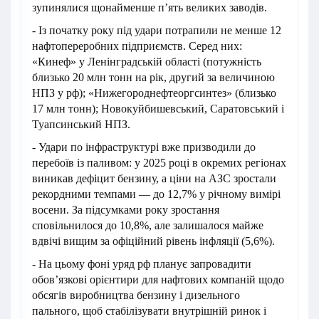
зупинялися щонайменше п’ять великих заводів.
- Із початку року під удари потрапили не менше 12
нафтопереробних підприємств. Серед них:
«Кинеф» у Ленінградській області (потужність
близько 20 млн тонн на рік, другий за величиною
НПЗ у рф); «Нижегороднефтеоргсинтез» (близько
17 млн тонн); Новокуйбишевський, Саратовський і
Туапсинський НПЗ.
- Удари по інфраструктурі вже призводили до
перебоїв із паливом: у 2025 році в окремих регіонах
виникав дефіцит бензину, а ціни на АЗС зростали
рекордними темпами — до 12,7% у річному вимірі
восени. За підсумками року зростання
сповільнилося до 10,8%, але залишалося майже
вдвічі вищим за офіційний рівень інфляції (5,6%).
- На цьому фоні уряд рф планує запровадити
обов’язкові орієнтири для нафтових компаній щодо
обсягів виробництва бензину і дизельного
пального, щоб стабілізувати внутрішній ринок і