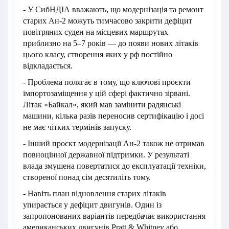
- У СибНДІА вважають, що модернізація та ремонт
старих Ан-2 можуть тимчасово закрити дефіцит
повітряних суден на місцевих маршрутах
приблизно на 5–7 років — до появи нових літаків
цього класу, створення яких у рф постійно
відкладається.
- Проблема полягає в тому, що ключові проєкти
імпортозаміщення у цій сфері фактично зірвані.
Літак «Байкал», який мав замінити радянські
машини, кілька разів переносив сертифікацію і досі
не має чітких термінів запуску.
- Інший проєкт модернізації Ан-2 також не отримав
повноцінної державної підтримки. У результаті
влада змушена повертатися до експлуатації техніки,
створеної понад сім десятиліть тому.
- Навіть план відновлення старих літаків
упирається у дефіцит двигунів. Один із
запропонованих варіантів передбачає використання
американських двигунів Pratt & Whitney або