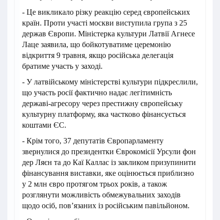
- Це викликало різку реакцію серед європейських
країн. Проти участі москви виступила група з 25
держав Європи. Міністерка культури Латвії Агнесе
Лаце заявила, що бойкотуватиме церемонію
відкриття 9 травня, якщо російська делегація
братиме участь у заході.
- У латвійському міністерстві культури підкреслили,
що участь росії фактично надає легітимність
державі-агресору через престижну європейську
культурну платформу, яка частково фінансується
коштами ЄС.
- Крім того, 37 депутатів Європарламенту
звернулися до президентки Єврокомісії Урсули фон
дер Ляєн та до Каї Каллас із закликом призупинити
фінансування виставки, яке оцінюється приблизно
у 2 млн євро протягом трьох років, а також
розглянути можливість обмежувальних заходів
щодо осіб, пов’язаних із російським павільйоном.