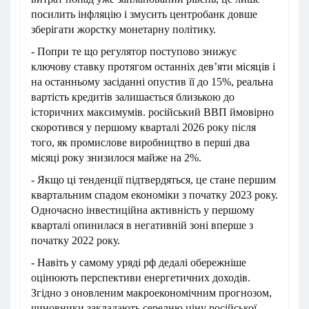
посилить інфляцію і змусить центробанк довше
зберігати жорстку монетарну політику.
- Попри те що регулятор поступово знижує
ключову ставку протягом останніх дев’яти місяців і
на останньому засіданні опустив її до 15%, реальна
вартість кредитів залишається близькою до
історичних максимумів. російський ВВП ймовірно
скоротився у першому кварталі 2026 року після
того, як промислове виробництво в перші два
місяці року знизилося майже на 2%.
- Якщо ці тенденції підтвердяться, це стане першим
квартальним спадом економіки з початку 2023 року.
Одночасно інвестиційна активність у першому
кварталі опинилася в негативній зоні вперше з
початку 2022 року.
- Навіть у самому уряді рф дедалі обережніше
оцінюють перспективи енергетичних доходів.
Згідно з оновленим макроекономічним прогнозом,
чиновники закладають середню ціну російської